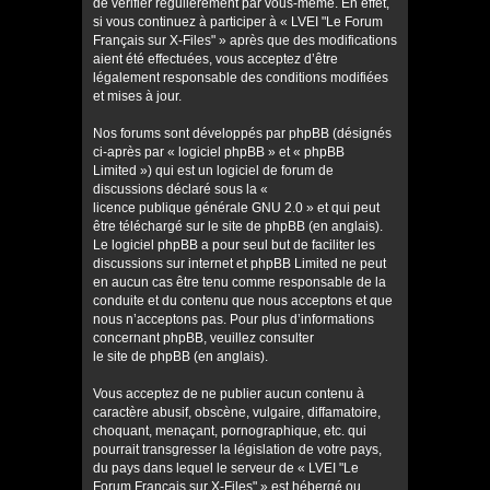
de vérifier régulièrement par vous-même. En effet,
si vous continuez à participer à « LVEI "Le Forum
Français sur X-Files" » après que des modifications
aient été effectuées, vous acceptez d’être
légalement responsable des conditions modifiées
et mises à jour.
Nos forums sont développés par phpBB (désignés
ci-après par « logiciel phpBB » et « phpBB
Limited ») qui est un logiciel de forum de
discussions déclaré sous la «
licence publique générale GNU 2.0
» et qui peut
être téléchargé sur
le site de phpBB
(en anglais).
Le logiciel phpBB a pour seul but de faciliter les
discussions sur internet et phpBB Limited ne peut
en aucun cas être tenu comme responsable de la
conduite et du contenu que nous acceptons et que
nous n’acceptons pas. Pour plus d’informations
concernant phpBB, veuillez consulter
le site de phpBB
(en anglais).
Vous acceptez de ne publier aucun contenu à
caractère abusif, obscène, vulgaire, diffamatoire,
choquant, menaçant, pornographique, etc. qui
pourrait transgresser la législation de votre pays,
du pays dans lequel le serveur de « LVEI "Le
Forum Français sur X-Files" » est hébergé ou