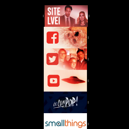
|
|
|
|
|
|
|