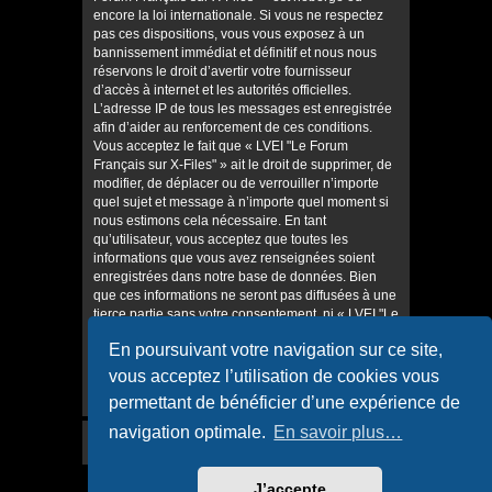
encore la loi internationale. Si vous ne respectez
pas ces dispositions, vous vous exposez à un
bannissement immédiat et définitif et nous nous
réservons le droit d’avertir votre fournisseur
d’accès à internet et les autorités officielles.
L’adresse IP de tous les messages est enregistrée
afin d’aider au renforcement de ces conditions.
Vous acceptez le fait que « LVEI "Le Forum
Français sur X-Files" » ait le droit de supprimer, de
modifier, de déplacer ou de verrouiller n’importe
quel sujet et message à n’importe quel moment si
nous estimons cela nécessaire. En tant
qu’utilisateur, vous acceptez que toutes les
informations que vous avez renseignées soient
enregistrées dans notre base de données. Bien
que ces informations ne seront pas diffusées à une
tierce partie sans votre consentement, ni « LVEI "Le
Forum Français sur X-Files" », ni phpBB, ne
En poursuivant votre navigation sur ce site,
pourront être tenus comme responsables en cas
de tentative de piratage informatique visant à
vous acceptez l’utilisation de cookies vous
compromettre vos données.
permettant de bénéficier d’une expérience de
navigation optimale.
En savoir plus…
J’accepte
Accueil
Accueil du forum