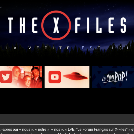
|
|
-après par « nous », « notre », « nos », « LVEI "Le Forum Français sur X-Files" » e