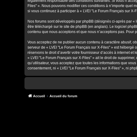
légalement responsable des conditions suivantes. Si vous n’accept
Files" ». Nous pouvons modifier ces conditions à n’importe quel 
si vous continuez à participer à « LVEI "Le Forum Français sur X-F
Nos forums sont développés par phpBB (désignés ci-après par « lo
être téléchargé sur
le site de phpBB
(en anglais). Le logiciel phpB
contenu que nous acceptons et que nous n’acceptons pas. Pour pl
Vous acceptez de ne publier aucun contenu à caractère abusif, obsc
serveur de « LVEI "Le Forum Français sur X-Files" » est hébergé o
réservons le droit d’avertir votre fournisseur d’accès à internet et
« LVEI "Le Forum Français sur X-Files" » ait le droit de supprimer
qu’utilisateur, vous acceptez que toutes les informations que vou
consentement, ni « LVEI "Le Forum Français sur X-Files" », ni ph
Accueil
Accueil du forum