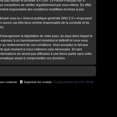
ne pas utiliser et accéder à « LVEI "Le Forum Français sur X-
s conseillons de vérifier régulièrement par vous-même. En effet,
lement responsable des conditions modifiées et mises à jour.
déclaré sous la «
licence publique générale GNU 2.0
» et qui peut
ut en aucun cas être tenu comme responsable de la conduite et du
s).
 transgresser la législation de votre pays, du pays dans lequel le
s exposez à un bannissement immédiat et définitif et nous nous
ider au renforcement de ces conditions. Vous acceptez le fait que
porte quel moment si nous estimons cela nécessaire. En tant
formations ne seront pas diffusées à une tierce partie sans votre
nformatique visant à compromettre vos données.
ous contacter
Supprimer les cookies
Fuseau horaire sur
UTC+02:00