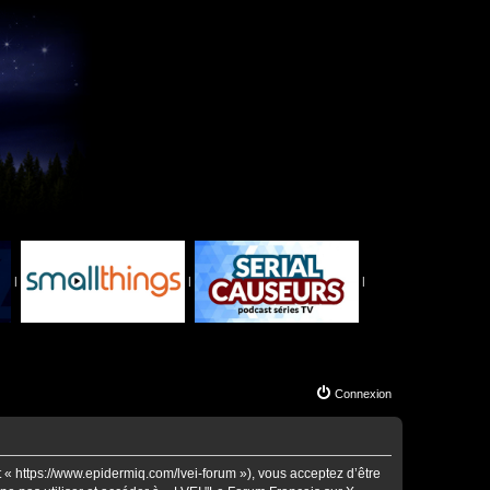
|
|
|
Connexion
t « https://www.epidermiq.com/lvei-forum »), vous acceptez d’être