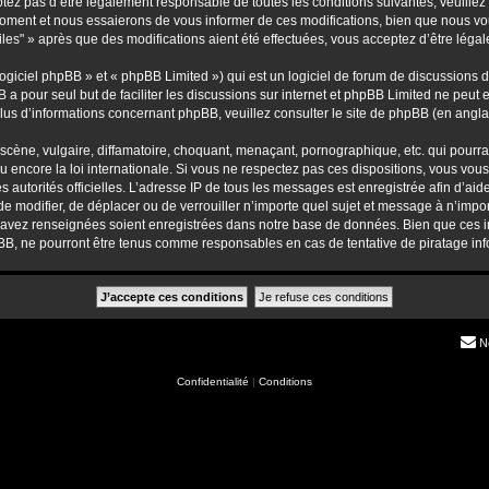
ez pas d’être légalement responsable de toutes les conditions suivantes, veuillez 
moment et nous essaierons de vous informer de ces modifications, bien que nous vou
iles" » après que des modifications aient été effectuées, vous acceptez d’être léga
giciel phpBB » et « phpBB Limited ») qui est un logiciel de forum de discussions 
B a pour seul but de faciliter les discussions sur internet et phpBB Limited ne pe
us d’informations concernant phpBB, veuillez consulter
le site de phpBB
(en anglai
ène, vulgaire, diffamatoire, choquant, menaçant, pornographique, etc. qui pourrait
u encore la loi internationale. Si vous ne respectez pas ces dispositions, vous vou
 les autorités officielles. L’adresse IP de tous les messages est enregistrée afin d’a
, de modifier, de déplacer ou de verrouiller n’importe quel sujet et message à n’im
s avez renseignées soient enregistrées dans notre base de données. Bien que ces in
pBB, ne pourront être tenus comme responsables en cas de tentative de piratage i
N
Confidentialité
|
Conditions