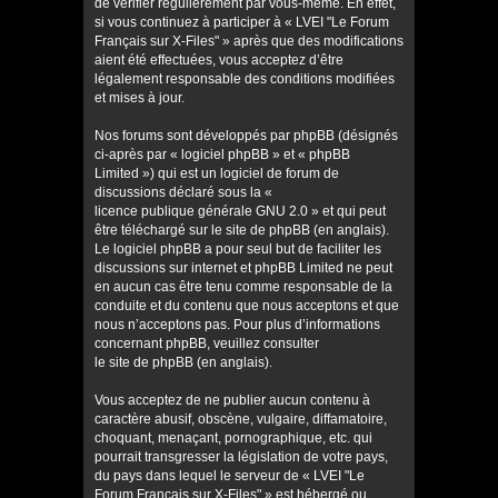
de vérifier régulièrement par vous-même. En effet,
si vous continuez à participer à « LVEI "Le Forum
Français sur X-Files" » après que des modifications
aient été effectuées, vous acceptez d’être
légalement responsable des conditions modifiées
et mises à jour.
Nos forums sont développés par phpBB (désignés
ci-après par « logiciel phpBB » et « phpBB
Limited ») qui est un logiciel de forum de
discussions déclaré sous la «
licence publique générale GNU 2.0
» et qui peut
être téléchargé sur
le site de phpBB
(en anglais).
Le logiciel phpBB a pour seul but de faciliter les
discussions sur internet et phpBB Limited ne peut
en aucun cas être tenu comme responsable de la
conduite et du contenu que nous acceptons et que
nous n’acceptons pas. Pour plus d’informations
concernant phpBB, veuillez consulter
le site de phpBB
(en anglais).
Vous acceptez de ne publier aucun contenu à
caractère abusif, obscène, vulgaire, diffamatoire,
choquant, menaçant, pornographique, etc. qui
pourrait transgresser la législation de votre pays,
du pays dans lequel le serveur de « LVEI "Le
Forum Français sur X-Files" » est hébergé ou