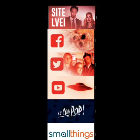
|
|
|
|
|
|
|