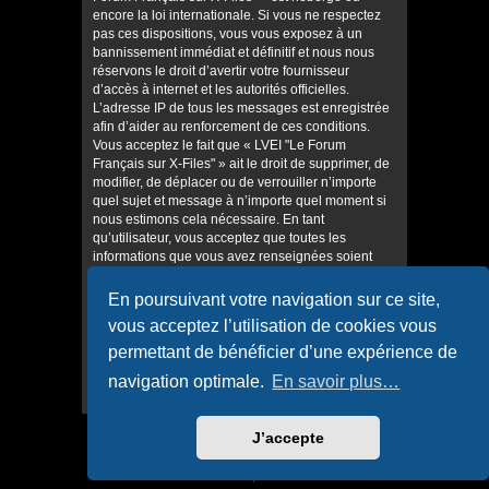
encore la loi internationale. Si vous ne respectez
pas ces dispositions, vous vous exposez à un
bannissement immédiat et définitif et nous nous
réservons le droit d’avertir votre fournisseur
d’accès à internet et les autorités officielles.
L’adresse IP de tous les messages est enregistrée
afin d’aider au renforcement de ces conditions.
Vous acceptez le fait que « LVEI "Le Forum
Français sur X-Files" » ait le droit de supprimer, de
modifier, de déplacer ou de verrouiller n’importe
quel sujet et message à n’importe quel moment si
nous estimons cela nécessaire. En tant
qu’utilisateur, vous acceptez que toutes les
informations que vous avez renseignées soient
enregistrées dans notre base de données. Bien
que ces informations ne seront pas diffusées à une
En poursuivant votre navigation sur ce site,
tierce partie sans votre consentement, ni « LVEI "Le
vous acceptez l’utilisation de cookies vous
Forum Français sur X-Files" », ni phpBB, ne
pourront être tenus comme responsables en cas
permettant de bénéficier d’une expérience de
de tentative de piratage informatique visant à
navigation optimale.
En savoir plus…
compromettre vos données.
J’accepte
Accueil
Accueil du forum
Confidentialité
|
Conditions