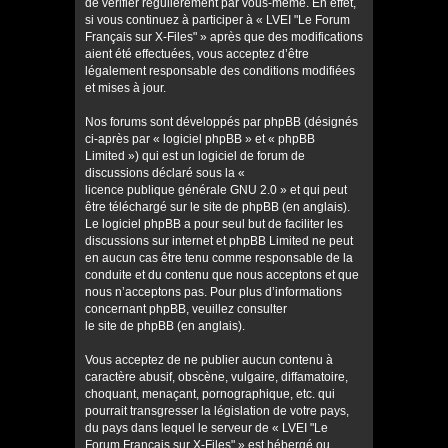
de vérifier régulièrement par vous-même. En effet,
si vous continuez à participer à « LVEI "Le Forum
Français sur X-Files" » après que des modifications
aient été effectuées, vous acceptez d’être
légalement responsable des conditions modifiées
et mises à jour.
Nos forums sont développés par phpBB (désignés
ci-après par « logiciel phpBB » et « phpBB
Limited ») qui est un logiciel de forum de
discussions déclaré sous la «
licence publique générale GNU 2.0
» et qui peut
être téléchargé sur
le site de phpBB
(en anglais).
Le logiciel phpBB a pour seul but de faciliter les
discussions sur internet et phpBB Limited ne peut
en aucun cas être tenu comme responsable de la
conduite et du contenu que nous acceptons et que
nous n’acceptons pas. Pour plus d’informations
concernant phpBB, veuillez consulter
le site de phpBB
(en anglais).
Vous acceptez de ne publier aucun contenu à
caractère abusif, obscène, vulgaire, diffamatoire,
choquant, menaçant, pornographique, etc. qui
pourrait transgresser la législation de votre pays,
du pays dans lequel le serveur de « LVEI "Le
Forum Français sur X-Files" » est hébergé ou