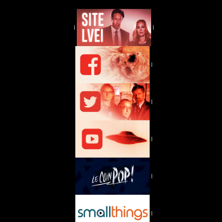
|
|
|
|
|
|
|