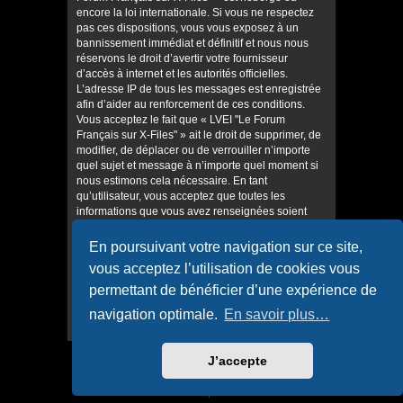
encore la loi internationale. Si vous ne respectez
pas ces dispositions, vous vous exposez à un
bannissement immédiat et définitif et nous nous
réservons le droit d’avertir votre fournisseur
d’accès à internet et les autorités officielles.
L’adresse IP de tous les messages est enregistrée
afin d’aider au renforcement de ces conditions.
Vous acceptez le fait que « LVEI "Le Forum
Français sur X-Files" » ait le droit de supprimer, de
modifier, de déplacer ou de verrouiller n’importe
quel sujet et message à n’importe quel moment si
nous estimons cela nécessaire. En tant
qu’utilisateur, vous acceptez que toutes les
informations que vous avez renseignées soient
enregistrées dans notre base de données. Bien
que ces informations ne seront pas diffusées à une
En poursuivant votre navigation sur ce site,
tierce partie sans votre consentement, ni « LVEI "Le
vous acceptez l’utilisation de cookies vous
Forum Français sur X-Files" », ni phpBB, ne
pourront être tenus comme responsables en cas
permettant de bénéficier d’une expérience de
de tentative de piratage informatique visant à
navigation optimale.
En savoir plus…
compromettre vos données.
J’accepte
Accueil
Accueil du forum
Confidentialité
|
Conditions