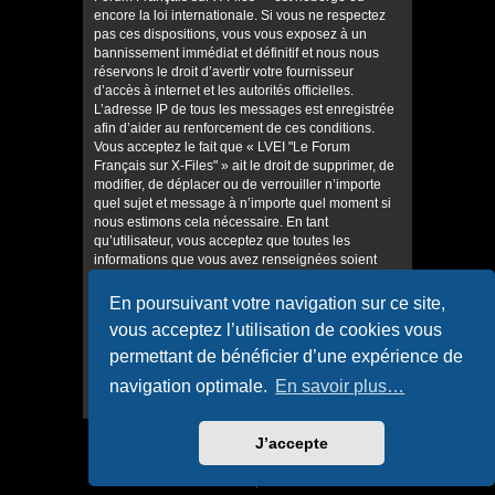
encore la loi internationale. Si vous ne respectez
pas ces dispositions, vous vous exposez à un
bannissement immédiat et définitif et nous nous
réservons le droit d’avertir votre fournisseur
d’accès à internet et les autorités officielles.
L’adresse IP de tous les messages est enregistrée
afin d’aider au renforcement de ces conditions.
Vous acceptez le fait que « LVEI "Le Forum
Français sur X-Files" » ait le droit de supprimer, de
modifier, de déplacer ou de verrouiller n’importe
quel sujet et message à n’importe quel moment si
nous estimons cela nécessaire. En tant
qu’utilisateur, vous acceptez que toutes les
informations que vous avez renseignées soient
enregistrées dans notre base de données. Bien
que ces informations ne seront pas diffusées à une
En poursuivant votre navigation sur ce site,
tierce partie sans votre consentement, ni « LVEI "Le
vous acceptez l’utilisation de cookies vous
Forum Français sur X-Files" », ni phpBB, ne
pourront être tenus comme responsables en cas
permettant de bénéficier d’une expérience de
de tentative de piratage informatique visant à
navigation optimale.
En savoir plus…
compromettre vos données.
J’accepte
Accueil
Accueil du forum
Confidentialité
|
Conditions