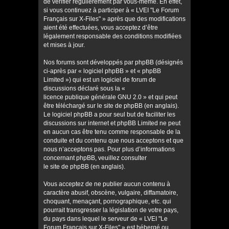
de vérifier régulièrement par vous-même. En effet,
si vous continuez à participer à « LVEI "Le Forum
Français sur X-Files" » après que des modifications
aient été effectuées, vous acceptez d’être
légalement responsable des conditions modifiées
et mises à jour.
Nos forums sont développés par phpBB (désignés
ci-après par « logiciel phpBB » et « phpBB
Limited ») qui est un logiciel de forum de
discussions déclaré sous la «
licence publique générale GNU 2.0
» et qui peut
être téléchargé sur
le site de phpBB
(en anglais).
Le logiciel phpBB a pour seul but de faciliter les
discussions sur internet et phpBB Limited ne peut
en aucun cas être tenu comme responsable de la
conduite et du contenu que nous acceptons et que
nous n’acceptons pas. Pour plus d’informations
concernant phpBB, veuillez consulter
le site de phpBB
(en anglais).
Vous acceptez de ne publier aucun contenu à
caractère abusif, obscène, vulgaire, diffamatoire,
choquant, menaçant, pornographique, etc. qui
pourrait transgresser la législation de votre pays,
du pays dans lequel le serveur de « LVEI "Le
Forum Français sur X-Files" » est hébergé ou