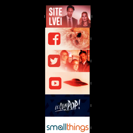
|
|
|
|
|
|
|