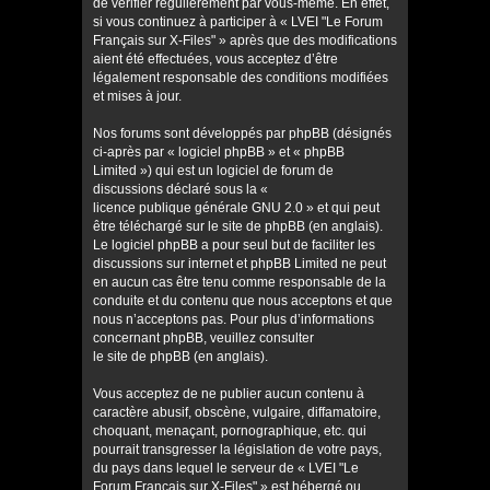
de vérifier régulièrement par vous-même. En effet,
si vous continuez à participer à « LVEI "Le Forum
Français sur X-Files" » après que des modifications
aient été effectuées, vous acceptez d’être
légalement responsable des conditions modifiées
et mises à jour.
Nos forums sont développés par phpBB (désignés
ci-après par « logiciel phpBB » et « phpBB
Limited ») qui est un logiciel de forum de
discussions déclaré sous la «
licence publique générale GNU 2.0
» et qui peut
être téléchargé sur
le site de phpBB
(en anglais).
Le logiciel phpBB a pour seul but de faciliter les
discussions sur internet et phpBB Limited ne peut
en aucun cas être tenu comme responsable de la
conduite et du contenu que nous acceptons et que
nous n’acceptons pas. Pour plus d’informations
concernant phpBB, veuillez consulter
le site de phpBB
(en anglais).
Vous acceptez de ne publier aucun contenu à
caractère abusif, obscène, vulgaire, diffamatoire,
choquant, menaçant, pornographique, etc. qui
pourrait transgresser la législation de votre pays,
du pays dans lequel le serveur de « LVEI "Le
Forum Français sur X-Files" » est hébergé ou