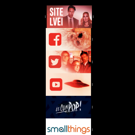
|
|
|
|
|
|
|