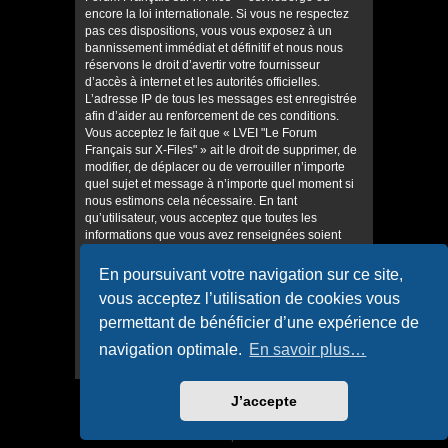
encore la loi internationale. Si vous ne respectez
pas ces dispositions, vous vous exposez à un
bannissement immédiat et définitif et nous nous
réservons le droit d’avertir votre fournisseur
d’accès à internet et les autorités officielles.
L’adresse IP de tous les messages est enregistrée
afin d’aider au renforcement de ces conditions.
Vous acceptez le fait que « LVEI "Le Forum
Français sur X-Files" » ait le droit de supprimer, de
modifier, de déplacer ou de verrouiller n’importe
quel sujet et message à n’importe quel moment si
nous estimons cela nécessaire. En tant
qu’utilisateur, vous acceptez que toutes les
informations que vous avez renseignées soient
enregistrées dans notre base de données. Bien
que ces informations ne seront pas diffusées à une
En poursuivant votre navigation sur ce site,
tierce partie sans votre consentement, ni « LVEI "Le
vous acceptez l’utilisation de cookies vous
Forum Français sur X-Files" », ni phpBB, ne
pourront être tenus comme responsables en cas
permettant de bénéficier d’une expérience de
de tentative de piratage informatique visant à
navigation optimale.
En savoir plus…
compromettre vos données.
J’accepte
Accueil
Accueil du forum
Confidentialité
|
Conditions