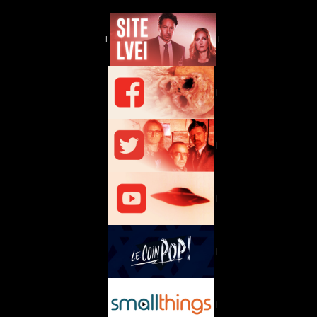
|
|
|
|
|
|
|