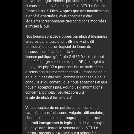
de vérifier régulièrement par vous-même. En effet,
si vous continuez à participer à « LVEI "Le Forum
Français sur X-Files" » après que des modifications
aient été effectuées, vous acceptez d’être
légalement responsable des conditions modifiées
et mises à jour.
Nos forums sont développés par phpBB (désignés
ci-après par « logiciel phpBB » et « phpBB
Limited ») qui est un logiciel de forum de
discussions déclaré sous la «
licence publique générale GNU 2.0
» et qui peut
être téléchargé sur
le site de phpBB
(en anglais).
Le logiciel phpBB a pour seul but de faciliter les
discussions sur internet et phpBB Limited ne peut
en aucun cas être tenu comme responsable de la
conduite et du contenu que nous acceptons et que
nous n’acceptons pas. Pour plus d’informations
concernant phpBB, veuillez consulter
le site de phpBB
(en anglais).
Vous acceptez de ne publier aucun contenu à
caractère abusif, obscène, vulgaire, diffamatoire,
choquant, menaçant, pornographique, etc. qui
pourrait transgresser la législation de votre pays,
du pays dans lequel le serveur de « LVEI "Le
Forum Français sur X-Files" » est hébergé ou