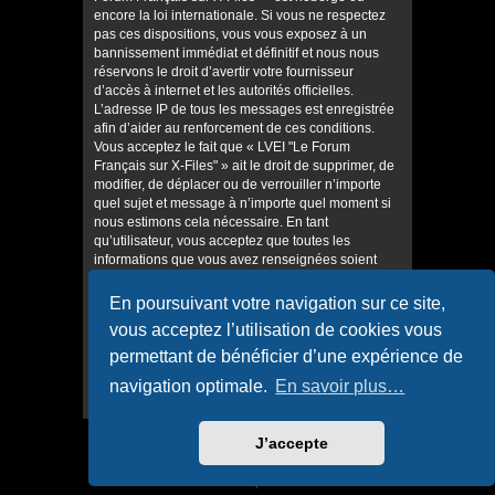
encore la loi internationale. Si vous ne respectez
pas ces dispositions, vous vous exposez à un
bannissement immédiat et définitif et nous nous
réservons le droit d’avertir votre fournisseur
d’accès à internet et les autorités officielles.
L’adresse IP de tous les messages est enregistrée
afin d’aider au renforcement de ces conditions.
Vous acceptez le fait que « LVEI "Le Forum
Français sur X-Files" » ait le droit de supprimer, de
modifier, de déplacer ou de verrouiller n’importe
quel sujet et message à n’importe quel moment si
nous estimons cela nécessaire. En tant
qu’utilisateur, vous acceptez que toutes les
informations que vous avez renseignées soient
enregistrées dans notre base de données. Bien
que ces informations ne seront pas diffusées à une
En poursuivant votre navigation sur ce site,
tierce partie sans votre consentement, ni « LVEI "Le
vous acceptez l’utilisation de cookies vous
Forum Français sur X-Files" », ni phpBB, ne
pourront être tenus comme responsables en cas
permettant de bénéficier d’une expérience de
de tentative de piratage informatique visant à
navigation optimale.
En savoir plus…
compromettre vos données.
J’accepte
Accueil
Accueil du forum
Confidentialité
|
Conditions