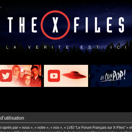
|
|
’utilisation
-après par « nous », « notre », « nos », « LVEI "Le Forum Français sur X-Files" » e