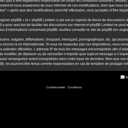
ez pas d’être légalement responsable de toutes les conditions suivantes, veuillez 
moment et nous essaierons de vous informer de ces modifications, bien que nous vou
iles" » après que des modifications aient été effectuées, vous acceptez d’être léga
giciel phpBB » et « phpBB Limited ») qui est un logiciel de forum de discussions 
B a pour seul but de faciliter les discussions sur internet et phpBB Limited ne pe
us d’informations concernant phpBB, veuillez consulter
le site de phpBB
(en anglai
ène, vulgaire, diffamatoire, choquant, menaçant, pornographique, etc. qui pourrait
u encore la loi internationale. Si vous ne respectez pas ces dispositions, vous vou
 les autorités officielles. L’adresse IP de tous les messages est enregistrée afin d’a
, de modifier, de déplacer ou de verrouiller n’importe quel sujet et message à n’im
s avez renseignées soient enregistrées dans notre base de données. Bien que ces in
pBB, ne pourront être tenus comme responsables en cas de tentative de piratage i
N
Confidentialité
|
Conditions