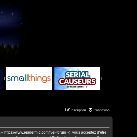
|
|
|
Inscription
Connexion
t « https://www.epidermiq.com/lvei-forum »), vous acceptez d’être