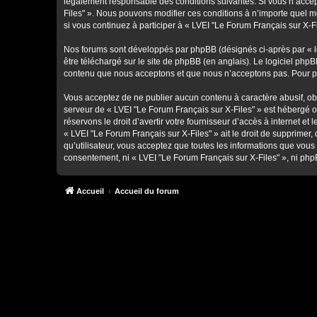
légalement responsable des conditions suivantes. Si vous n’accept
Files" ». Nous pouvons modifier ces conditions à n’importe quel 
si vous continuez à participer à « LVEI "Le Forum Français sur X-F
Nos forums sont développés par phpBB (désignés ci-après par « lo
être téléchargé sur
le site de phpBB
(en anglais). Le logiciel phpB
contenu que nous acceptons et que nous n’acceptons pas. Pour pl
Vous acceptez de ne publier aucun contenu à caractère abusif, obsc
serveur de « LVEI "Le Forum Français sur X-Files" » est hébergé o
réservons le droit d’avertir votre fournisseur d’accès à internet et
« LVEI "Le Forum Français sur X-Files" » ait le droit de supprimer
qu’utilisateur, vous acceptez que toutes les informations que vou
consentement, ni « LVEI "Le Forum Français sur X-Files" », ni ph
Accueil
Accueil du forum