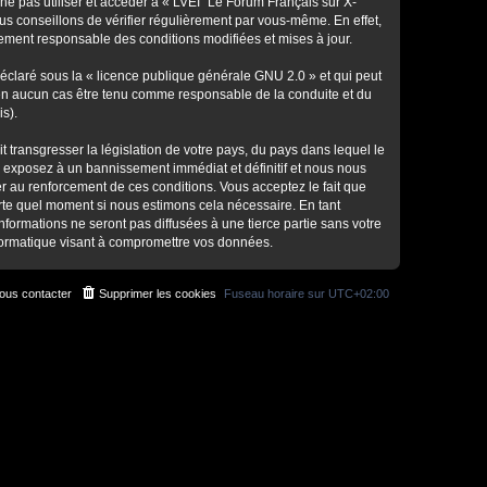
ne pas utiliser et accéder à « LVEI "Le Forum Français sur X-
s conseillons de vérifier régulièrement par vous-même. En effet,
lement responsable des conditions modifiées et mises à jour.
déclaré sous la «
licence publique générale GNU 2.0
» et qui peut
ut en aucun cas être tenu comme responsable de la conduite et du
s).
 transgresser la législation de votre pays, du pays dans lequel le
s exposez à un bannissement immédiat et définitif et nous nous
ider au renforcement de ces conditions. Vous acceptez le fait que
porte quel moment si nous estimons cela nécessaire. En tant
formations ne seront pas diffusées à une tierce partie sans votre
nformatique visant à compromettre vos données.
ous contacter
Supprimer les cookies
Fuseau horaire sur
UTC+02:00