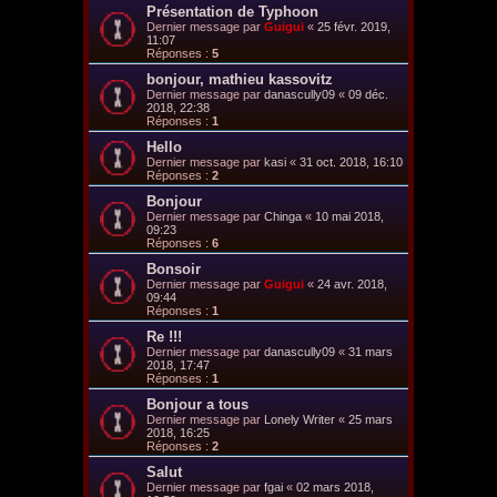
Présentation de Typhoon
Dernier message par
Guigui
«
25 févr. 2019,
11:07
Réponses :
5
bonjour, mathieu kassovitz
Dernier message par
danascully09
«
09 déc.
2018, 22:38
Réponses :
1
Hello
Dernier message par
kasi
«
31 oct. 2018, 16:10
Réponses :
2
Bonjour
Dernier message par
Chinga
«
10 mai 2018,
09:23
Réponses :
6
Bonsoir
Dernier message par
Guigui
«
24 avr. 2018,
09:44
Réponses :
1
Re !!!
Dernier message par
danascully09
«
31 mars
2018, 17:47
Réponses :
1
Bonjour a tous
Dernier message par
Lonely Writer
«
25 mars
2018, 16:25
Réponses :
2
Salut
Dernier message par
fgai
«
02 mars 2018,