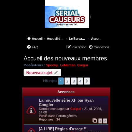
|
Accueil
Accueil du forum
Le Bureau de Skinner
Accueil des nouveaux membres
FAQ
Inscription
Connexion
Accueil des nouveaux membres
Modérateurs :
Spooky.
,
LeMartien
,
Guigui
Nouveau sujet
1
2
3
4
Suivant
148 sujets
Annonces
La nouvelle série XF par Ryan
Coogler
Dernier message par
Guigui
«
21 juil. 2026,
14:00
Publié dans
Forum général
Réponses :
34
1
2
[A LIRE] Règles d'usage !!!