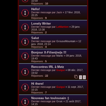
10:59
Réponses :
10
Hello!
Dernier message par
Jack
«
17 févr. 2018,
20:25
Réponses :
9
Lonely Writer
Dernier message par
LeMartien
«
29 janv.
2018, 13:38
Réponses :
2
Salut
Dernier message par
GrouseMountain
«
12
janv. 2018, 23:14
Réponses :
4
Bonjour X-Filien(ne)s !!!
Dernier message par
Manic
«
09 janv. 2018,
19:43
Réponses :
5
Rencontres IRL à Metz
Dernier message par
Guigui
«
08 déc. 2017,
19:02
Réponses :
22
1
2
Hi there!
Dernier message par
Guigui
«
11 sept. 2017,
10:15
Réponses :
7
Nouveau fan toulousain :)
Dernier message par
Gruic
«
21 août 2017,
14:15