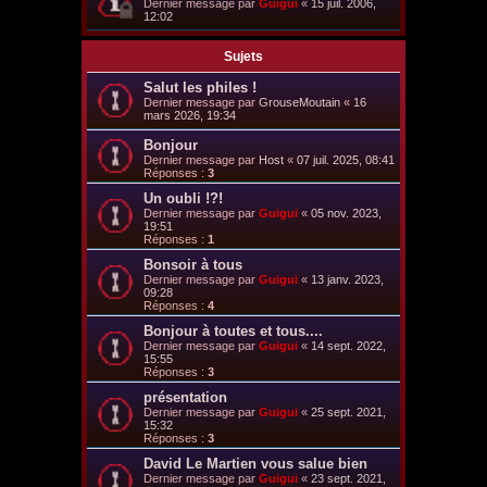
Dernier message par
Guigui
«
15 juil. 2006,
12:02
Sujets
Salut les philes !
Dernier message par
GrouseMoutain
«
16
mars 2026, 19:34
Bonjour
Dernier message par
Host
«
07 juil. 2025, 08:41
Réponses :
3
Un oubli !?!
Dernier message par
Guigui
«
05 nov. 2023,
19:51
Réponses :
1
Bonsoir à tous
Dernier message par
Guigui
«
13 janv. 2023,
09:28
Réponses :
4
Bonjour à toutes et tous....
Dernier message par
Guigui
«
14 sept. 2022,
15:55
Réponses :
3
présentation
Dernier message par
Guigui
«
25 sept. 2021,
15:32
Réponses :
3
David Le Martien vous salue bien
Dernier message par
Guigui
«
23 sept. 2021,