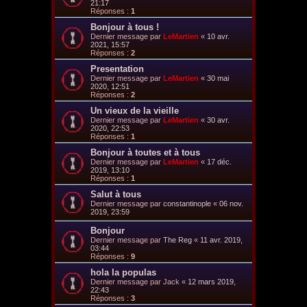
21:17
Réponses :
1
Bonjour à tous !
Dernier message par
LeMartien
«
10 avr.
2021, 15:57
Réponses :
2
Presentation
Dernier message par
LeMartien
«
30 mai
2020, 12:51
Réponses :
2
Un vieux de la vieille
Dernier message par
LeMartien
«
30 avr.
2020, 22:53
Réponses :
1
Bonjour à toutes et à tous
Dernier message par
LeMartien
«
17 déc.
2019, 13:10
Réponses :
1
Salut à tous
Dernier message par
constantinople
«
06 nov.
2019, 23:59
Bonjour
Dernier message par
The Reg
«
11 avr. 2019,
03:44
Réponses :
9
hola la populas
Dernier message par
Jack
«
12 mars 2019,
22:43
Réponses :
3