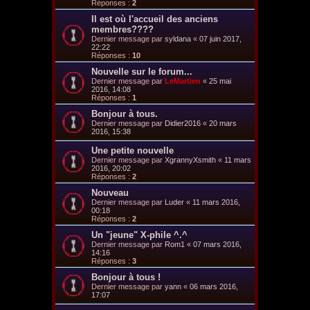
Réponses :
2
Il est où l'accueil des anciens
membres????
Dernier message par
syldana
«
07 juin 2017,
22:22
Réponses :
10
Nouvelle sur le forum...
Dernier message par
LeMartien
«
25 mai
2016, 14:08
Réponses :
1
Bonjour à tous.
Dernier message par
Didier2016
«
20 mars
2016, 15:38
Une petite nouvelle
Dernier message par
XgrannyXsmith
«
11 mars
2016, 20:02
Réponses :
2
Nouveau
Dernier message par
Luder
«
11 mars 2016,
00:18
Réponses :
2
Un "jeune" X-phile ^.^
Dernier message par
Rom1
«
07 mars 2016,
14:16
Réponses :
3
Bonjour à tous !
Dernier message par
yann
«
06 mars 2016,
17:07