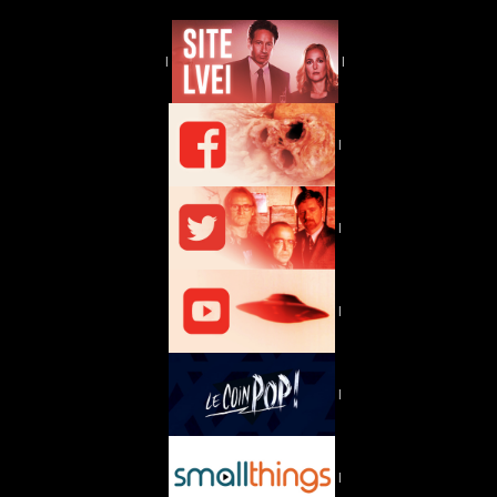
|
|
|
|
|
|
|