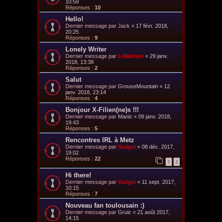
10:59
Réponses :
10
Hello!
Dernier message par
Jack
«
17 févr. 2018,
20:25
Réponses :
9
Lonely Writer
Dernier message par
LeMartien
«
29 janv.
2018, 13:38
Réponses :
2
Salut
Dernier message par
GrouseMountain
«
12
janv. 2018, 23:14
Réponses :
4
Bonjour X-Filien(ne)s !!!
Dernier message par
Manic
«
09 janv. 2018,
19:43
Réponses :
5
Rencontres IRL à Metz
Dernier message par
Guigui
«
08 déc. 2017,
19:02
Réponses :
22
1
2
Hi there!
Dernier message par
Guigui
«
11 sept. 2017,
10:15
Réponses :
7
Nouveau fan toulousain :)
Dernier message par
Gruic
«
21 août 2017,
14:15