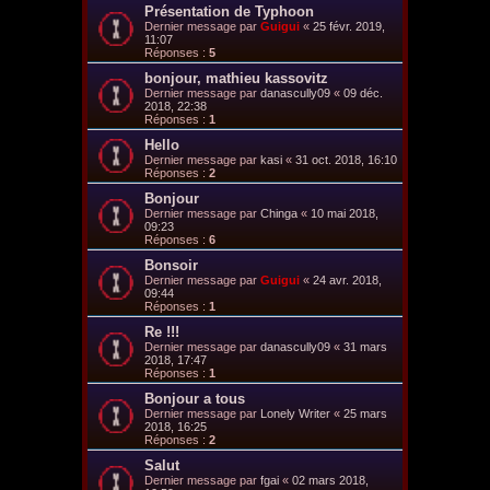
Présentation de Typhoon
Dernier message par
Guigui
«
25 févr. 2019,
11:07
Réponses :
5
bonjour, mathieu kassovitz
Dernier message par
danascully09
«
09 déc.
2018, 22:38
Réponses :
1
Hello
Dernier message par
kasi
«
31 oct. 2018, 16:10
Réponses :
2
Bonjour
Dernier message par
Chinga
«
10 mai 2018,
09:23
Réponses :
6
Bonsoir
Dernier message par
Guigui
«
24 avr. 2018,
09:44
Réponses :
1
Re !!!
Dernier message par
danascully09
«
31 mars
2018, 17:47
Réponses :
1
Bonjour a tous
Dernier message par
Lonely Writer
«
25 mars
2018, 16:25
Réponses :
2
Salut
Dernier message par
fgai
«
02 mars 2018,