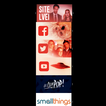
|
|
|
|
|
|
|