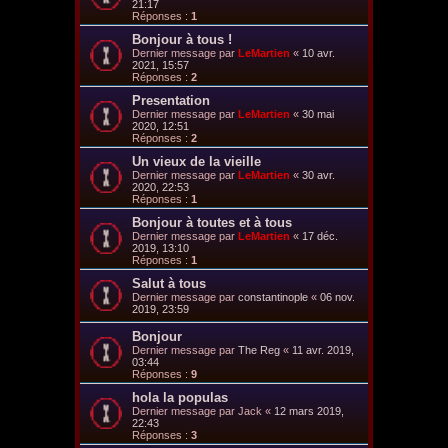
21:17
Réponses :
1
Bonjour à tous !
Dernier message par
LeMartien
«
10 avr.
2021, 15:57
Réponses :
2
Presentation
Dernier message par
LeMartien
«
30 mai
2020, 12:51
Réponses :
2
Un vieux de la vieille
Dernier message par
LeMartien
«
30 avr.
2020, 22:53
Réponses :
1
Bonjour à toutes et à tous
Dernier message par
LeMartien
«
17 déc.
2019, 13:10
Réponses :
1
Salut à tous
Dernier message par
constantinople
«
06 nov.
2019, 23:59
Bonjour
Dernier message par
The Reg
«
11 avr. 2019,
03:44
Réponses :
9
hola la populas
Dernier message par
Jack
«
12 mars 2019,
22:43
Réponses :
3