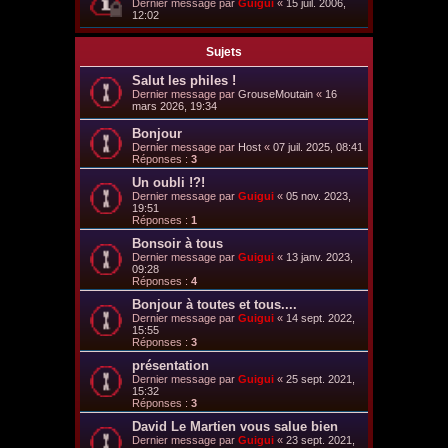
Dernier message par
Guigui
«
15 juil. 2006,
12:02
Sujets
Salut les philes !
Dernier message par
GrouseMoutain
«
16
mars 2026, 19:34
Bonjour
Dernier message par
Host
«
07 juil. 2025, 08:41
Réponses :
3
Un oubli !?!
Dernier message par
Guigui
«
05 nov. 2023,
19:51
Réponses :
1
Bonsoir à tous
Dernier message par
Guigui
«
13 janv. 2023,
09:28
Réponses :
4
Bonjour à toutes et tous....
Dernier message par
Guigui
«
14 sept. 2022,
15:55
Réponses :
3
présentation
Dernier message par
Guigui
«
25 sept. 2021,
15:32
Réponses :
3
David Le Martien vous salue bien
Dernier message par
Guigui
«
23 sept. 2021,