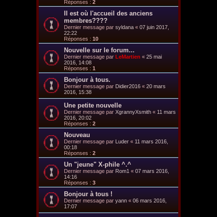
Réponses :
2
Il est où l'accueil des anciens
membres????
Dernier message par
syldana
«
07 juin 2017,
22:22
Réponses :
10
Nouvelle sur le forum...
Dernier message par
LeMartien
«
25 mai
2016, 14:08
Réponses :
1
Bonjour à tous.
Dernier message par
Didier2016
«
20 mars
2016, 15:38
Une petite nouvelle
Dernier message par
XgrannyXsmith
«
11 mars
2016, 20:02
Réponses :
2
Nouveau
Dernier message par
Luder
«
11 mars 2016,
00:18
Réponses :
2
Un "jeune" X-phile ^.^
Dernier message par
Rom1
«
07 mars 2016,
14:16
Réponses :
3
Bonjour à tous !
Dernier message par
yann
«
06 mars 2016,
17:07