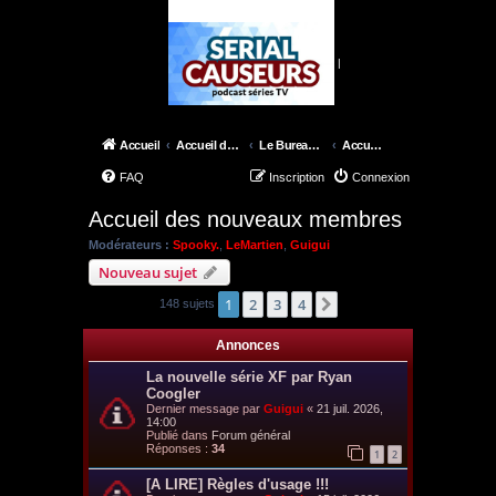
|
Accueil
Accueil du forum
Le Bureau de Skinner
Accueil des nouveaux membres
FAQ
Inscription
Connexion
Accueil des nouveaux membres
Modérateurs :
Spooky.
,
LeMartien
,
Guigui
Nouveau sujet
1
2
3
4
Suivant
148 sujets
Annonces
La nouvelle série XF par Ryan
Coogler
Dernier message par
Guigui
«
21 juil. 2026,
14:00
Publié dans
Forum général
Réponses :
34
1
2
[A LIRE] Règles d'usage !!!