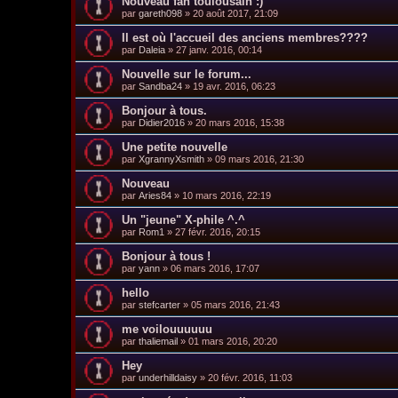
Nouveau fan toulousain :)
par
gareth098
»
20 août 2017, 21:09
Il est où l'accueil des anciens membres????
par
Daleia
»
27 janv. 2016, 00:14
Nouvelle sur le forum...
par
Sandba24
»
19 avr. 2016, 06:23
Bonjour à tous.
par
Didier2016
»
20 mars 2016, 15:38
Une petite nouvelle
par
XgrannyXsmith
»
09 mars 2016, 21:30
Nouveau
par
Aries84
»
10 mars 2016, 22:19
Un "jeune" X-phile ^.^
par
Rom1
»
27 févr. 2016, 20:15
Bonjour à tous !
par
yann
»
06 mars 2016, 17:07
hello
par
stefcarter
»
05 mars 2016, 21:43
me voilouuuuuu
par
thaliemail
»
01 mars 2016, 20:20
Hey
par
underhilldaisy
»
20 févr. 2016, 11:03