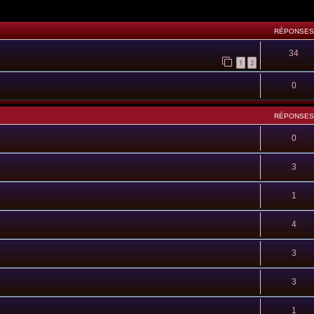
RÉPONSES
34
1
2
0
RÉPONSES
0
3
1
4
3
3
1