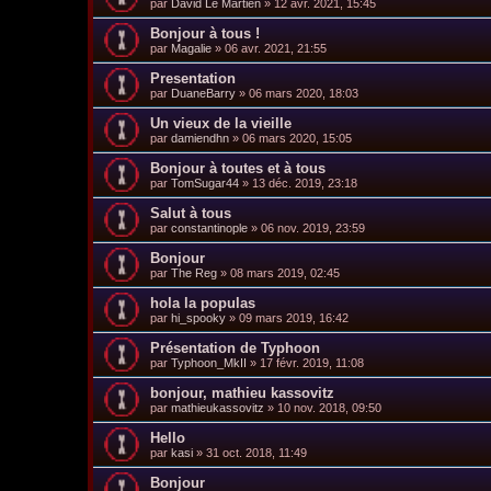
par
David Le Martien
»
12 avr. 2021, 15:45
Bonjour à tous !
par
Magalie
»
06 avr. 2021, 21:55
Presentation
par
DuaneBarry
»
06 mars 2020, 18:03
Un vieux de la vieille
par
damiendhn
»
06 mars 2020, 15:05
Bonjour à toutes et à tous
par
TomSugar44
»
13 déc. 2019, 23:18
Salut à tous
par
constantinople
»
06 nov. 2019, 23:59
Bonjour
par
The Reg
»
08 mars 2019, 02:45
hola la populas
par
hi_spooky
»
09 mars 2019, 16:42
Présentation de Typhoon
par
Typhoon_MkII
»
17 févr. 2019, 11:08
bonjour, mathieu kassovitz
par
mathieukassovitz
»
10 nov. 2018, 09:50
Hello
par
kasi
»
31 oct. 2018, 11:49
Bonjour