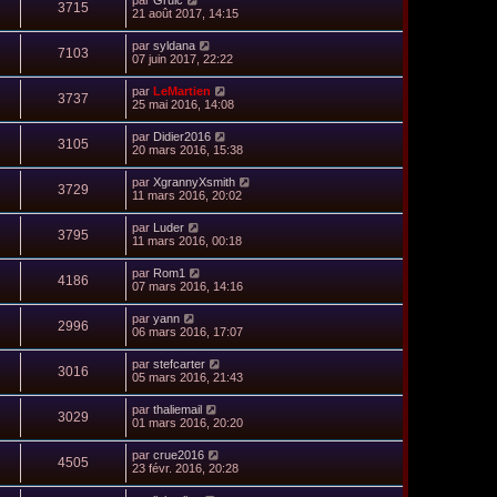
3715
21 août 2017, 14:15
par
syldana
7103
07 juin 2017, 22:22
par
LeMartien
3737
25 mai 2016, 14:08
par
Didier2016
3105
20 mars 2016, 15:38
par
XgrannyXsmith
3729
11 mars 2016, 20:02
par
Luder
3795
11 mars 2016, 00:18
par
Rom1
4186
07 mars 2016, 14:16
par
yann
2996
06 mars 2016, 17:07
par
stefcarter
3016
05 mars 2016, 21:43
par
thaliemail
3029
01 mars 2016, 20:20
par
crue2016
4505
23 févr. 2016, 20:28