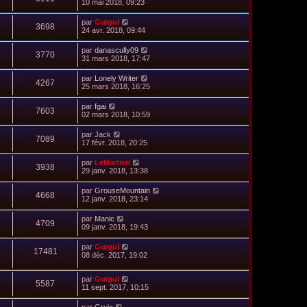
10 mai 2018, 09:23
par
Guigui
3698
24 avr. 2018, 09:44
par
danascully09
3770
31 mars 2018, 17:47
par
Lonely Writer
4267
25 mars 2018, 16:25
par
fgai
7603
02 mars 2018, 10:59
par
Jack
7089
17 févr. 2018, 20:25
par
LeMartien
3938
29 janv. 2018, 13:38
par
GrouseMountain
4668
12 janv. 2018, 23:14
par
Manic
4709
09 janv. 2018, 19:43
par
Guigui
17481
08 déc. 2017, 19:02
par
Guigui
5587
11 sept. 2017, 10:15
par
Gruic