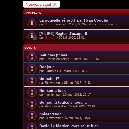
Nouveau sujet
ANNONCES
La nouvelle série XF par Ryan Coogler
par
Guigui
»
20 avr. 2025, 18:24
» dans
Forum général
[A LIRE] Règles d'usage !!!
par
Guigui
»
15 juil. 2006, 12:02
SUJETS
Salut les philes !
par
GrouseMoutain
»
16 mars 2026, 19:34
Bonjour
par
Harkoth
»
11 mars 2025, 19:33
Un oubli !?!
par
Schwarztot
»
05 oct. 2023, 11:43
Bonsoir à tous
par
martienfou
»
28 déc. 2022, 23:17
Bonjour à toutes et tous....
par
Paul Tergeist
»
07 sept. 2022, 23:18
présentation
par
Schwarztot
»
24 mai 2021, 11:44
David Le Martien vous salue bien