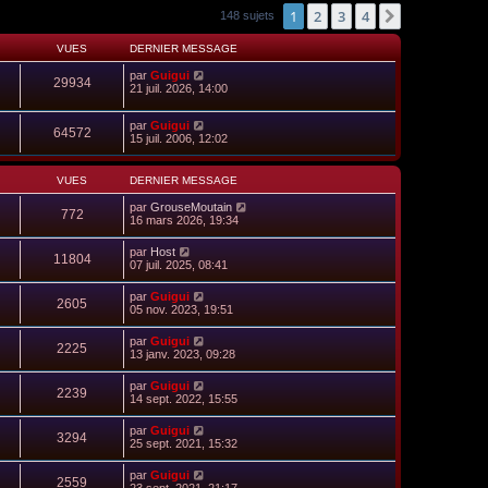
1
2
3
4
Suivant
148 sujets
VUES
DERNIER MESSAGE
par
Guigui
29934
21 juil. 2026, 14:00
par
Guigui
64572
15 juil. 2006, 12:02
VUES
DERNIER MESSAGE
par
GrouseMoutain
772
16 mars 2026, 19:34
par
Host
11804
07 juil. 2025, 08:41
par
Guigui
2605
05 nov. 2023, 19:51
par
Guigui
2225
13 janv. 2023, 09:28
par
Guigui
2239
14 sept. 2022, 15:55
par
Guigui
3294
25 sept. 2021, 15:32
par
Guigui
2559