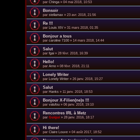
par
Chinga
»
04 mai 2018, 10:53
Bonsoir
par
stellamax
»
23 avr. 2018, 21:56
Re !!!
par
Louis XIV
»
31 mars 2018, 01:35
Bonjour a tous
par
caroline 7100
»
14 mars 2018, 14:44
Salut
par
fgai
»
28 févr. 2018, 16:39
Hello!
par
Arno
»
08 févr. 2018, 21:11
Lonely Writer
par
Lonely Writer
»
26 janv. 2018, 15:27
Salut
par
Hanks
»
11 janv. 2018, 18:53
Bonjour X-Filien(ne)s !!!
par
valufou
»
06 janv. 2018, 19:10
Rencontres IRL à Metz
par
Guigui
»
28 janv. 2016, 18:17
Hi there!
par
Claire Louve
»
04 août 2017, 18:52