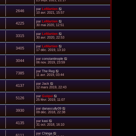
23 sept. 2021, 21:17
par
LeMartien
2646
10 avr. 2021, 15:57
par
LeMartien
4225
30 mai 2020, 12:51
par
LeMartien
3315
30 avr. 2020, 22:53
par
LeMartien
3405
17 déc. 2019, 13:10
par
constantinople
3044
06 nov. 2019, 23:59
par
The Reg
7385
11 avr. 2019, 03:44
par
Jack
4137
12 mars 2019, 22:43
par
Guigui
5126
25 févr. 2019, 11:07
par
danascully09
3930
09 déc. 2018, 22:38
par
kasi
4135
31 oct. 2018, 16:10
par
Chinga
6111