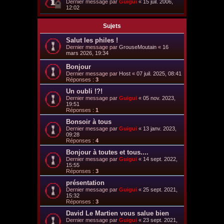
Dernier message par
Guigui
«
15 juil. 2006,
12:02
Sujets
Salut les philes !
Dernier message par
GrouseMoutain
«
16
mars 2026, 19:34
Bonjour
Dernier message par
Host
«
07 juil. 2025, 08:41
Réponses :
3
Un oubli !?!
Dernier message par
Guigui
«
05 nov. 2023,
19:51
Réponses :
1
Bonsoir à tous
Dernier message par
Guigui
«
13 janv. 2023,
09:28
Réponses :
4
Bonjour à toutes et tous....
Dernier message par
Guigui
«
14 sept. 2022,
15:55
Réponses :
3
présentation
Dernier message par
Guigui
«
25 sept. 2021,
15:32
Réponses :
3
David Le Martien vous salue bien
Dernier message par
Guigui
«
23 sept. 2021,