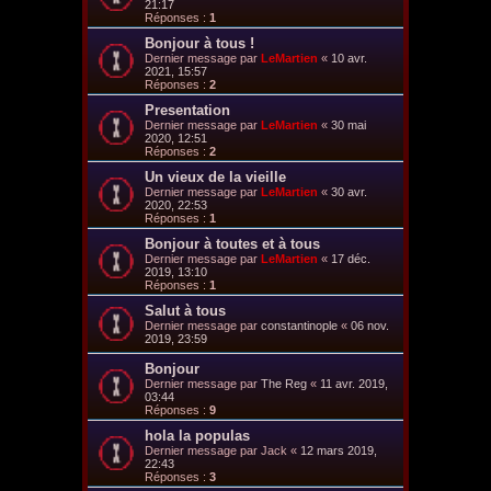
21:17
Réponses :
1
Bonjour à tous !
Dernier message par
LeMartien
«
10 avr.
2021, 15:57
Réponses :
2
Presentation
Dernier message par
LeMartien
«
30 mai
2020, 12:51
Réponses :
2
Un vieux de la vieille
Dernier message par
LeMartien
«
30 avr.
2020, 22:53
Réponses :
1
Bonjour à toutes et à tous
Dernier message par
LeMartien
«
17 déc.
2019, 13:10
Réponses :
1
Salut à tous
Dernier message par
constantinople
«
06 nov.
2019, 23:59
Bonjour
Dernier message par
The Reg
«
11 avr. 2019,
03:44
Réponses :
9
hola la populas
Dernier message par
Jack
«
12 mars 2019,
22:43
Réponses :
3