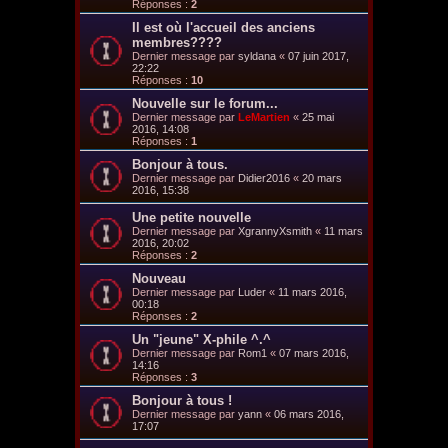
Réponses :
2
Il est où l'accueil des anciens
membres????
Dernier message par
syldana
«
07 juin 2017,
22:22
Réponses :
10
Nouvelle sur le forum...
Dernier message par
LeMartien
«
25 mai
2016, 14:08
Réponses :
1
Bonjour à tous.
Dernier message par
Didier2016
«
20 mars
2016, 15:38
Une petite nouvelle
Dernier message par
XgrannyXsmith
«
11 mars
2016, 20:02
Réponses :
2
Nouveau
Dernier message par
Luder
«
11 mars 2016,
00:18
Réponses :
2
Un "jeune" X-phile ^.^
Dernier message par
Rom1
«
07 mars 2016,
14:16
Réponses :
3
Bonjour à tous !
Dernier message par
yann
«
06 mars 2016,
17:07