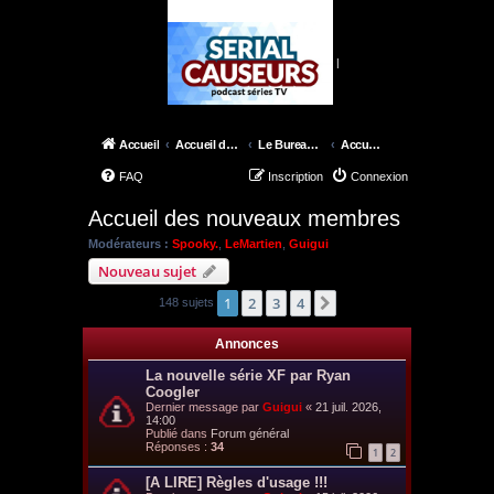
|
Accueil
Accueil du forum
Le Bureau de Skinner
Accueil des nouveaux membres
FAQ
Inscription
Connexion
Accueil des nouveaux membres
Modérateurs :
Spooky.
,
LeMartien
,
Guigui
Nouveau sujet
1
2
3
4
Suivant
148 sujets
Annonces
La nouvelle série XF par Ryan
Coogler
Dernier message par
Guigui
«
21 juil. 2026,
14:00
Publié dans
Forum général
Réponses :
34
1
2
[A LIRE] Règles d'usage !!!