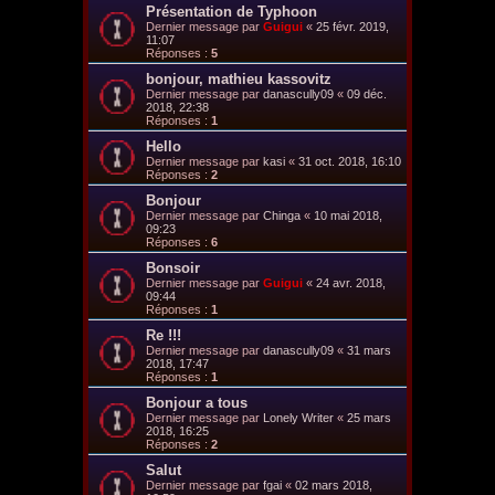
Présentation de Typhoon
Dernier message par
Guigui
«
25 févr. 2019,
11:07
Réponses :
5
bonjour, mathieu kassovitz
Dernier message par
danascully09
«
09 déc.
2018, 22:38
Réponses :
1
Hello
Dernier message par
kasi
«
31 oct. 2018, 16:10
Réponses :
2
Bonjour
Dernier message par
Chinga
«
10 mai 2018,
09:23
Réponses :
6
Bonsoir
Dernier message par
Guigui
«
24 avr. 2018,
09:44
Réponses :
1
Re !!!
Dernier message par
danascully09
«
31 mars
2018, 17:47
Réponses :
1
Bonjour a tous
Dernier message par
Lonely Writer
«
25 mars
2018, 16:25
Réponses :
2
Salut
Dernier message par
fgai
«
02 mars 2018,