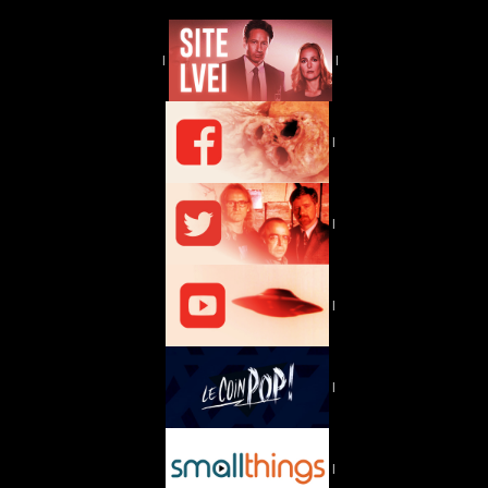
|
|
|
|
|
|
|