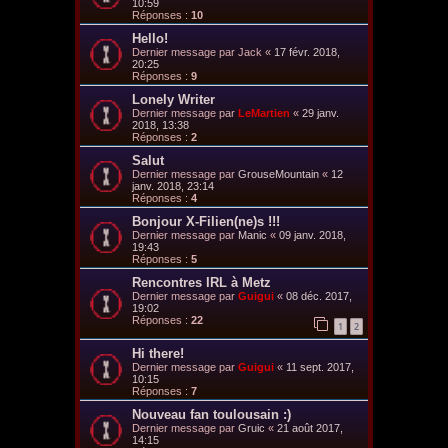
10:59
Réponses :
10
Hello!
Dernier message par
Jack
«
17 févr. 2018,
20:25
Réponses :
9
Lonely Writer
Dernier message par
LeMartien
«
29 janv.
2018, 13:38
Réponses :
2
Salut
Dernier message par
GrouseMountain
«
12
janv. 2018, 23:14
Réponses :
4
Bonjour X-Filien(ne)s !!!
Dernier message par
Manic
«
09 janv. 2018,
19:43
Réponses :
5
Rencontres IRL à Metz
Dernier message par
Guigui
«
08 déc. 2017,
19:02
Réponses :
22
1
2
Hi there!
Dernier message par
Guigui
«
11 sept. 2017,
10:15
Réponses :
7
Nouveau fan toulousain :)
Dernier message par
Gruic
«
21 août 2017,
14:15