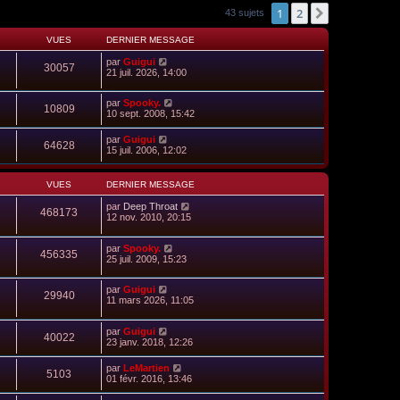
1
2
Suivant
43 sujets
VUES
DERNIER MESSAGE
par
Guigui
30057
21 juil. 2026, 14:00
par
Spooky.
10809
10 sept. 2008, 15:42
par
Guigui
64628
15 juil. 2006, 12:02
VUES
DERNIER MESSAGE
par
Deep Throat
468173
12 nov. 2010, 20:15
par
Spooky.
456335
25 juil. 2009, 15:23
par
Guigui
29940
11 mars 2026, 11:05
par
Guigui
40022
23 janv. 2018, 12:26
par
LeMartien
5103
01 févr. 2016, 13:46