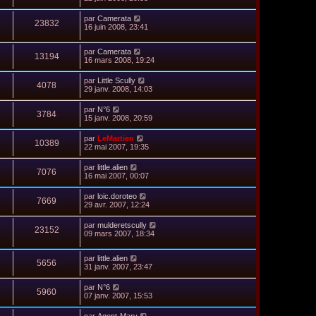
par
Camerata
23832
16 juin 2008, 23:41
par
Camerata
13194
16 mars 2008, 19:24
par
Little Scully
4078
29 janv. 2008, 14:03
par
N°6
3784
15 janv. 2008, 20:59
par
LeMartien
10389
22 mai 2007, 19:35
par
little.alien
7076
16 mai 2007, 00:07
par
loic.doroteo
7669
29 avr. 2007, 12:24
par
mulderetscully
23152
09 mars 2007, 18:34
par
little.alien
5656
31 janv. 2007, 23:47
par
N°6
5960
07 janv. 2007, 15:53
par
Agent-Mary