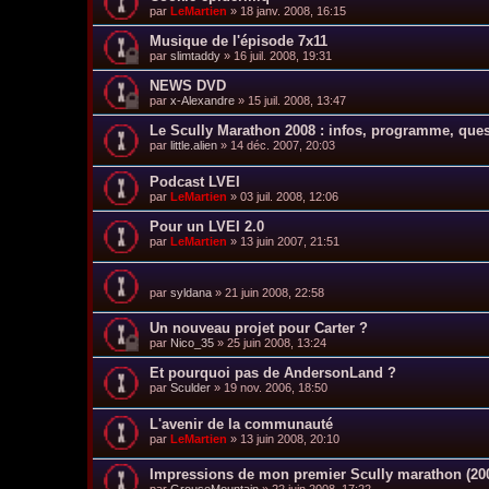
par
LeMartien
»
18 janv. 2008, 16:15
Musique de l'épisode 7x11
par
slimtaddy
»
16 juil. 2008, 19:31
NEWS DVD
par
x-Alexandre
»
15 juil. 2008, 13:47
Le Scully Marathon 2008 : infos, programme, quest
par
little.alien
»
14 déc. 2007, 20:03
Podcast LVEI
par
LeMartien
»
03 juil. 2008, 12:06
Pour un LVEI 2.0
par
LeMartien
»
13 juin 2007, 21:51
par
syldana
»
21 juin 2008, 22:58
Un nouveau projet pour Carter ?
par
Nico_35
»
25 juin 2008, 13:24
Et pourquoi pas de AndersonLand ?
par
Sculder
»
19 nov. 2006, 18:50
L'avenir de la communauté
par
LeMartien
»
13 juin 2008, 20:10
Impressions de mon premier Scully marathon (20