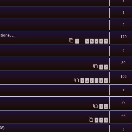
3
1
2
ions, ...
170
1
5
6
7
8
9
…
2
39
1
2
106
1
2
3
4
5
6
1
29
1
2
55
1
2
3
08)
2