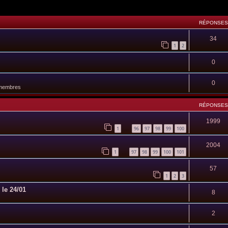
RÉPONSES
34
1
2
0
0
 membres
RÉPONSES
1999
1
96
97
98
99
100
…
2004
1
97
98
99
100
101
…
57
1
2
3
 le 24/01
8
2