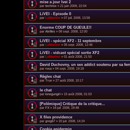
mise a jour lvei 2
par
technox
»
21 juin 2009, 22:04
LiVEI - Episode 0
par
LeMartien
»
07 juil. 2008, 13:58
Enorme COUP DE GUEULE!!
par
Alxfiles
»
08 sept. 2008, 12:00
LiVEI - spécial XF2 - 11 septembre
par
LeMartien
»
05 sept. 2008, 12:46
LiVEI - vidcast spécial sortie XF2
par
LeMartien
»
01 août 2008, 21:50
David Duchovny, un sex addict soutenu par sa f
par
rosa
»
04 sept. 2008, 19:18
Règles chat
par
True
»
27 août 2008, 10:17
le chat
par
lonegungirl
»
15 août 2008, 01:03
[Polémique] Critique de la critique...
par
FX
»
18 juil. 2008, 19:48
X files providence
par
greg67
»
20 juil. 2008, 14:24
Cookie epidermiq