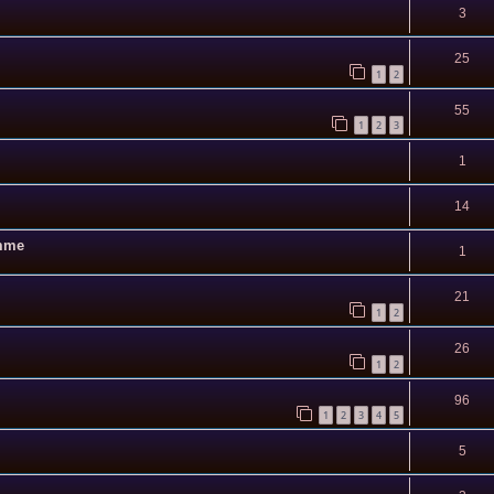
3
25
1
2
55
1
2
3
1
14
emme
1
21
1
2
26
1
2
96
1
2
3
4
5
5