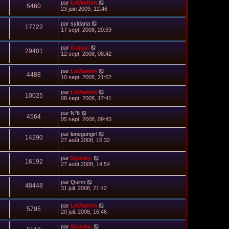
par
LeMartien
5460
23 juin 2009, 12:46
par
syldana
17722
17 sept. 2008, 20:59
par
Guigui
29401
12 sept. 2008, 08:42
par
LeMartien
4488
10 sept. 2008, 21:52
par
LeMartien
10025
08 sept. 2008, 17:41
par
N°6
4564
05 sept. 2008, 09:43
par
lonegungirl
14290
27 août 2008, 16:32
par
Spooky.
16192
27 août 2008, 14:54
par
Quinn
48448
31 juil. 2008, 21:42
par
LeMartien
5795
20 juil. 2008, 16:46
par
Spooky.