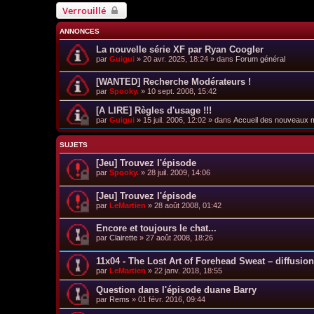
Verrouillé
ANNONCES
La nouvelle série XF par Ryan Coogler
par
Guigui
»
20 avr. 2025, 18:24
» dans
Forum général
[WANTED] Recherche Modérateurs !
par
Spooky.
»
10 sept. 2008, 15:42
[A LIRE] Règles d'usage !!!
par
Guigui
»
15 juil. 2006, 12:02
» dans
Accueil des nouveaux
SUJETS
[Jeu] Trouvez l'épisode
par
Spooky.
»
28 juil. 2009, 14:06
[Jeu] Trouvez l'épisode
par
LeMartien
»
28 août 2008, 01:42
Encore et toujours le chat...
par
Clairette
»
27 août 2008, 18:26
11x04 - The Lost Art of Forehead Sweat – diffusion
par
LeMartien
»
22 janv. 2018, 18:55
Question dans l'épisode duane Barry
par
Rems
»
01 févr. 2016, 09:44