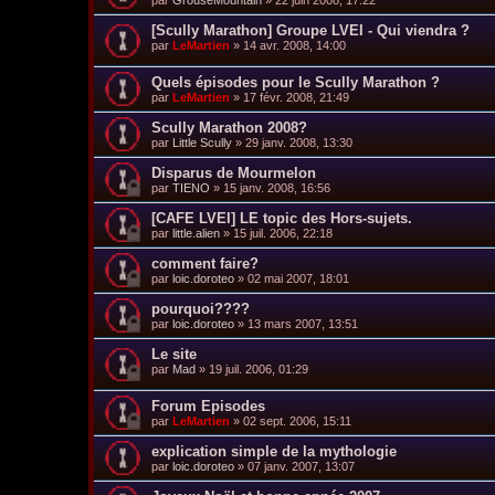
par
GrouseMountain
»
22 juin 2008, 17:22
[Scully Marathon] Groupe LVEI - Qui viendra ?
par
LeMartien
»
14 avr. 2008, 14:00
Quels épisodes pour le Scully Marathon ?
par
LeMartien
»
17 févr. 2008, 21:49
Scully Marathon 2008?
par
Little Scully
»
29 janv. 2008, 13:30
Disparus de Mourmelon
par
TIENO
»
15 janv. 2008, 16:56
[CAFE LVEI] LE topic des Hors-sujets.
par
little.alien
»
15 juil. 2006, 22:18
comment faire?
par
loic.doroteo
»
02 mai 2007, 18:01
pourquoi????
par
loic.doroteo
»
13 mars 2007, 13:51
Le site
par
Mad
»
19 juil. 2006, 01:29
Forum Episodes
par
LeMartien
»
02 sept. 2006, 15:11
explication simple de la mythologie
par
loic.doroteo
»
07 janv. 2007, 13:07