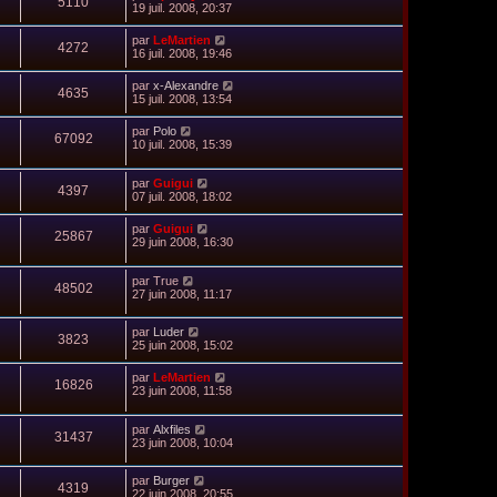
5110
19 juil. 2008, 20:37
par
LeMartien
4272
16 juil. 2008, 19:46
par
x-Alexandre
4635
15 juil. 2008, 13:54
par
Polo
67092
10 juil. 2008, 15:39
par
Guigui
4397
07 juil. 2008, 18:02
par
Guigui
25867
29 juin 2008, 16:30
par
True
48502
27 juin 2008, 11:17
par
Luder
3823
25 juin 2008, 15:02
par
LeMartien
16826
23 juin 2008, 11:58
par
Alxfiles
31437
23 juin 2008, 10:04
par
Burger
4319
22 juin 2008, 20:55