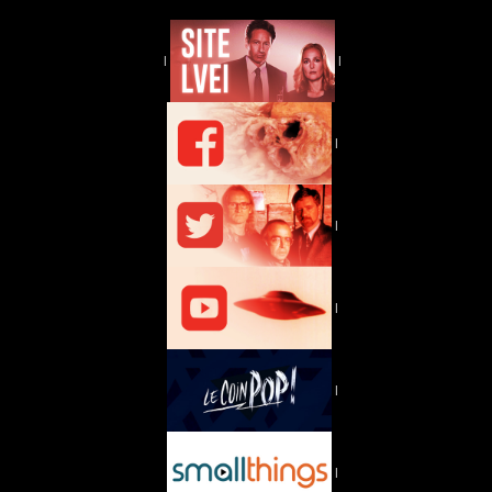
|
|
|
|
|
|
|