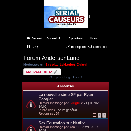
|
Accueil
Accueil du forum
Appartement 42
Forum AndersonLand
FAQ
Inscription
Connexion
Forum AndersonLand
Modérateurs :
Spooky.
,
LeMartien
,
Guigui
Nouveau sujet
29 sujets • Page
1
sur
1
Annonces
La nouvelle série XF par Ryan
Coogler
Dernier message par
Guigui
«
21 juil. 2026,
14:00
Publié dans
Forum général
Réponses :
34
1
2
Sex Education sur Netflix
Dernier message par
Jack
«
12 avr. 2019,
20:39