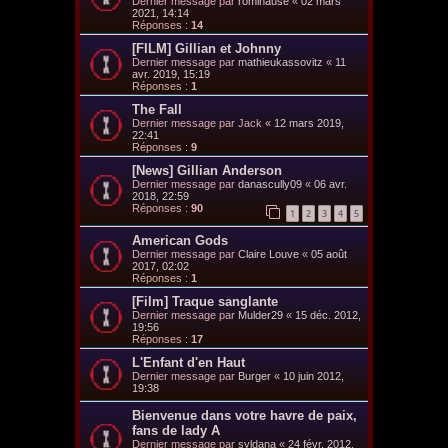
Dernier message par
rominause
«
02 mars
2021, 14:14
Réponses :
14
[FILM] Gillian et Johnny
Dernier message par
mathieukassovitz
«
11
avr. 2019, 15:19
Réponses :
1
The Fall
Dernier message par
Jack
«
12 mars 2019,
22:41
Réponses :
9
[News] Gillian Anderson
Dernier message par
danascully09
«
06 avr.
2018, 22:59
Réponses :
90
1
2
3
4
5
American Gods
Dernier message par
Claire Louve
«
05 août
2017, 02:02
Réponses :
1
[Film] Traque sanglante
Dernier message par
Mulder29
«
15 déc. 2012,
19:56
Réponses :
17
L'Enfant d'en Haut
Dernier message par
Burger
«
10 juin 2012,
19:38
Bienvenue dans votre havre de paix,
fans de lady A
Dernier message par
syldana
«
24 févr. 2012,