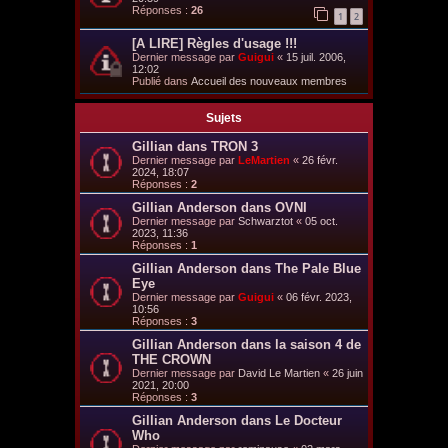
Réponses :
26
1
2
[A LIRE] Règles d'usage !!!
Dernier message par
Guigui
«
15 juil. 2006,
12:02
Publié dans
Accueil des nouveaux membres
Sujets
Gillian dans TRON 3
Dernier message par
LeMartien
«
26 févr.
2024, 18:07
Réponses :
2
Gillian Anderson dans OVNI
Dernier message par
Schwarztot
«
05 oct.
2023, 11:36
Réponses :
1
Gillian Anderson dans The Pale Blue
Eye
Dernier message par
Guigui
«
06 févr. 2023,
10:56
Réponses :
3
Gillian Anderson dans la saison 4 de
THE CROWN
Dernier message par
David Le Martien
«
26 juin
2021, 20:00
Réponses :
3
Gillian Anderson dans Le Docteur
Who