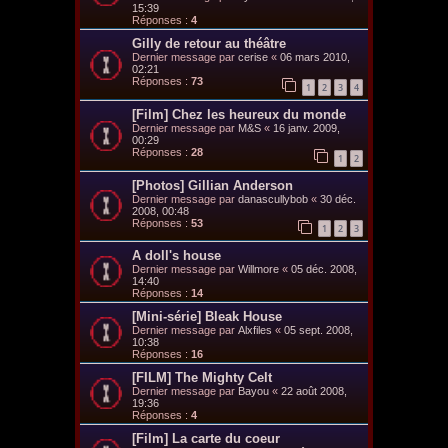
15:39
Réponses :
4
Gilly de retour au théâtre
Dernier message par
cerise
«
06 mars 2010,
02:21
Réponses :
73
1
2
3
4
[Film] Chez les heureux du monde
Dernier message par
M&S
«
16 janv. 2009,
00:29
Réponses :
28
1
2
[Photos] Gillian Anderson
Dernier message par
danascullybob
«
30 déc.
2008, 00:48
Réponses :
53
1
2
3
A doll's house
Dernier message par
Willmore
«
05 déc. 2008,
14:40
Réponses :
14
[Mini-série] Bleak House
Dernier message par
Alxfiles
«
05 sept. 2008,
10:38
Réponses :
16
[FILM] The Mighty Celt
Dernier message par
Bayou
«
22 août 2008,
19:36
Réponses :
4
[Film] La carte du coeur