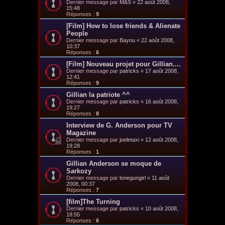
Dernier message par
M&S
«
22 août 2008,
15:48
Réponses :
9
[Film] How to lose friends & Alienate
People
Dernier message par
Bayou
«
22 août 2008,
10:37
Réponses :
6
[Film] Nouveau projet pour Gillian....
Dernier message par
patricks
«
17 août 2008,
12:41
Réponses :
9
Gillian la patriote ^^
Dernier message par
patricks
«
16 août 2008,
19:27
Réponses :
8
Interview de G. Anderson pour TV
Magazine
Dernier message par
joeletaxi
«
12 août 2008,
19:28
Réponses :
1
Gillian Anderson se moque de
Sarkozy
Dernier message par
lonegungirl
«
11 août
2008, 00:37
Réponses :
7
[film]The Turning
Dernier message par
patricks
«
10 août 2008,
18:55
Réponses :
6