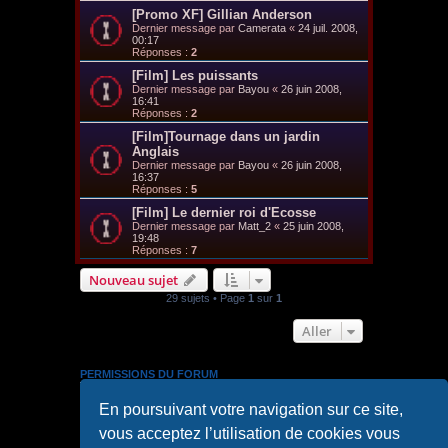
[Promo XF] Gillian Anderson
Dernier message par
Camerata
«
24 juil. 2008,
00:17
Réponses :
2
[Film] Les puissants
Dernier message par
Bayou
«
26 juin 2008,
16:41
Réponses :
2
[Film]Tournage dans un jardin
Anglais
Dernier message par
Bayou
«
26 juin 2008,
16:37
Réponses :
5
[Film] Le dernier roi d'Ecosse
Dernier message par
Matt_2
«
25 juin 2008,
19:48
Réponses :
7
Nouveau sujet
29 sujets • Page
1
sur
1
Aller
PERMISSIONS DU FORUM
Vous
ne pouvez pas
publier de nouveaux sujets dans ce
En poursuivant votre navigation sur ce site,
forum
Vous
ne pouvez pas
répondre aux sujets dans ce forum
vous acceptez l’utilisation de cookies vous
Vous
ne pouvez pas
modifier vos messages dans ce