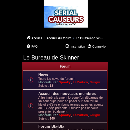
|
Accueil
Accueil du forum
Le Bureau de Skinner
FAQ
Inscription
Connexion
Le Bureau de Skinner
Forum
News
Toute les news du forum !
Modérateurs :
Spooky.
,
LeMartien
,
Guigui
Sujets :
18
Accueil des nouveaux membres
A lire impérativement lorsque l'on débarque de
sa soucoupe pour se poser sur son forum,
histoire d'être en bons termes avec les agents
du FBI déjà présents. Oubliez pas de vous
présenter également.
Modérateurs :
Spooky.
,
LeMartien
,
Guigui
Sujets :
149
Forum Bla-Bla