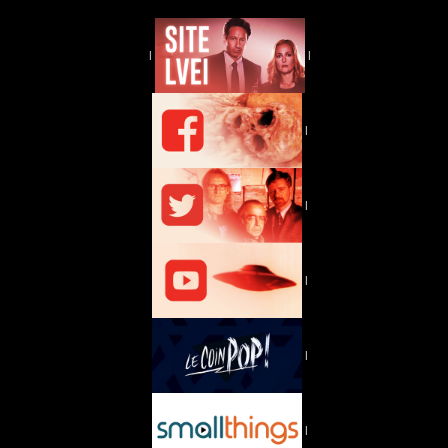
|
|
|
|
|
|
|