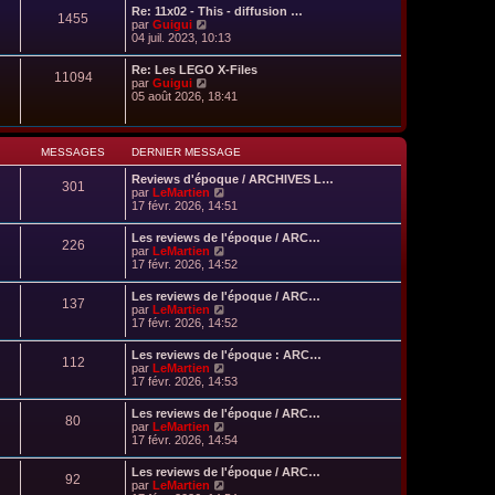
Re: 11x02 - This - diffusion …
1455
C
par
Guigui
o
04 juil. 2023, 10:13
n
s
Re: Les LEGO X-Files
11094
u
C
par
Guigui
l
o
05 août 2026, 18:41
t
n
e
s
r
u
l
l
MESSAGES
DERNIER MESSAGE
e
t
d
e
Reviews d'époque / ARCHIVES L…
e
301
r
C
par
LeMartien
r
l
o
17 févr. 2026, 14:51
n
e
n
i
d
s
e
Les reviews de l'époque / ARC…
e
226
u
r
C
par
LeMartien
r
l
m
o
17 févr. 2026, 14:52
n
t
e
n
i
e
s
s
e
Les reviews de l'époque / ARC…
r
s
137
u
r
C
par
LeMartien
l
a
l
m
o
17 févr. 2026, 14:52
e
g
t
e
n
d
e
e
s
s
e
Les reviews de l'époque : ARC…
r
s
112
u
r
C
par
LeMartien
l
a
l
n
o
17 févr. 2026, 14:53
e
g
t
i
n
d
e
e
e
s
e
Les reviews de l'époque / ARC…
r
r
80
u
r
C
par
LeMartien
l
m
l
n
o
17 févr. 2026, 14:54
e
e
t
i
n
d
s
e
e
s
e
s
Les reviews de l'époque / ARC…
r
r
92
u
r
a
C
par
LeMartien
l
m
l
n