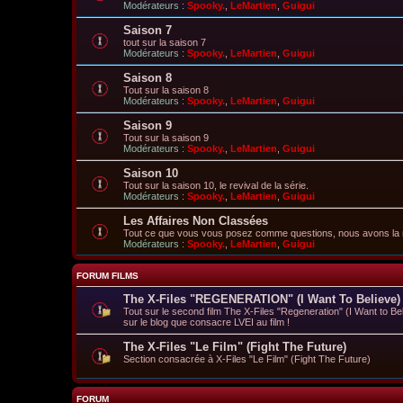
Modérateurs :
Spooky.
,
LeMartien
,
Guigui
Saison 7
tout sur la saison 7
Modérateurs :
Spooky.
,
LeMartien
,
Guigui
Saison 8
Tout sur la saison 8
Modérateurs :
Spooky.
,
LeMartien
,
Guigui
Saison 9
Tout sur la saison 9
Modérateurs :
Spooky.
,
LeMartien
,
Guigui
Saison 10
Tout sur la saison 10, le revival de la série.
Modérateurs :
Spooky.
,
LeMartien
,
Guigui
Les Affaires Non Classées
Tout ce que vous vous posez comme questions, nous avons la
Modérateurs :
Spooky.
,
LeMartien
,
Guigui
FORUM FILMS
The X-Files "REGENERATION" (I Want To Believe)
Tout sur le second film The X-Files "Regeneration" (I Want to Bel
sur le blog que consacre LVEI au film !
The X-Files "Le Film" (Fight The Future)
Section consacrée à X-Files "Le Film" (Fight The Future)
FORUM