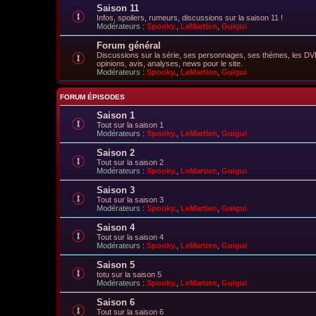
Saison 11
Infos, spoilers, rumeurs, discussions sur la saison 11 !
Modérateurs :
Spooky.
,
LeMartien
,
Guigui
Forum général
Discussions sur la série, ses personnages, ses thèmes, les DVD,
opinions, avis, analyses, news pour le site.
Modérateurs :
Spooky.
,
LeMartien
,
Guigui
FORUM ÉPISODES
Saison 1
Tout sur la saison 1
Modérateurs :
Spooky.
,
LeMartien
,
Guigui
Saison 2
Tout sur la saison 2
Modérateurs :
Spooky.
,
LeMartien
,
Guigui
Saison 3
Tout sur la saison 3
Modérateurs :
Spooky.
,
LeMartien
,
Guigui
Saison 4
Tout sur la saison 4
Modérateurs :
Spooky.
,
LeMartien
,
Guigui
Saison 5
totu sur la saison 5
Modérateurs :
Spooky.
,
LeMartien
,
Guigui
Saison 6
Tout sur la saison 6