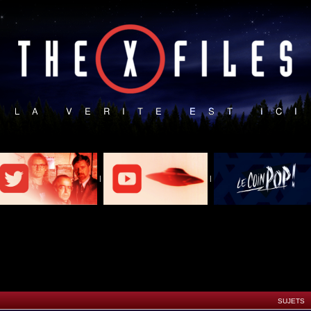
|
|
SUJETS