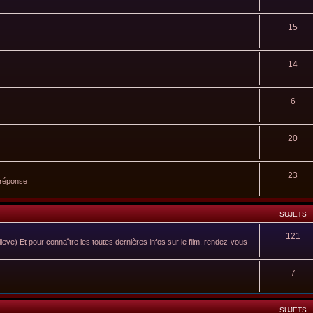
15
14
6
20
23
 réponse
SUJETS
121
ieve) Et pour connaître les toutes dernières infos sur le film, rendez-vous
7
SUJETS