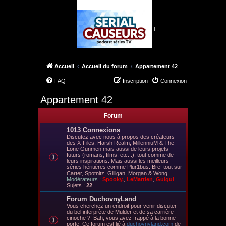
|
Accueil
Accueil du forum
Appartement 42
FAQ
Inscription
Connexion
Appartement 42
Forum
1013 Connexions
Discutez avec nous à propos des créateurs
des X-Files, Harsh Realm, MillenniuM & The
Lone Gunmen mais aussi de leurs projets
futurs (romans, films, etc...), tout comme de
leurs inspirations. Mais aussi les meilleurs
séries héritières comme Plur1bus. Bref tout sur
Carter, Spotnitz, Gilligan, Morgan & Wong...
Modérateurs :
Spooky.
,
LeMartien
,
Guigui
Sujets :
22
Forum DuchovnyLand
Vous cherchez un endroit pour venir discuter
du bel interprète de Mulder et de sa carrière
cinoche ?! Bah, vous avez frappé à la bonne
porte. Ce forum est lié à
duchovnyland.com
de