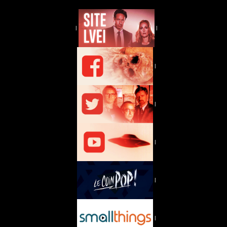
|
|
|
|
|
|
|