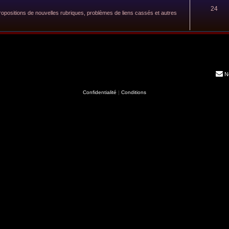
24
: propositions de nouvelles rubriques, problèmes de liens cassés et autres
N
Confidentialité
|
Conditions