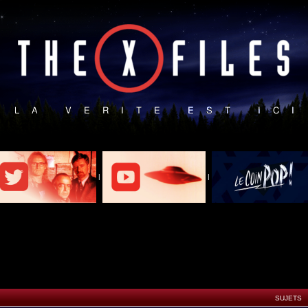
|
|
SUJETS