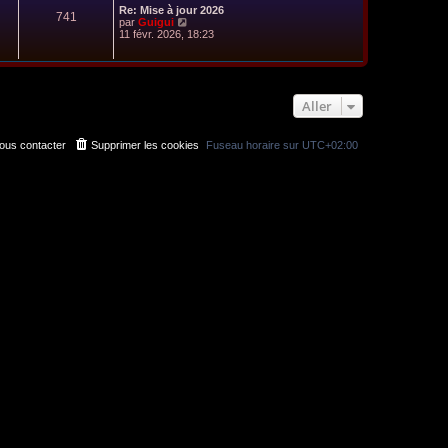
Re: Mise à jour 2026
741
C
par
Guigui
o
11 févr. 2026, 18:23
n
s
u
l
t
Aller
e
r
l
e
ous contacter
Supprimer les cookies
Fuseau horaire sur
UTC+02:00
d
e
r
n
i
e
r
m
e
s
s
a
g
e