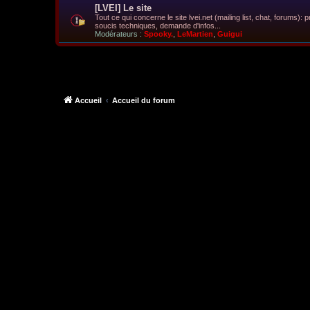
[LVEI] Le site
Tout ce qui concerne le site lvei.net (mailing list, chat, forums)
soucis techniques, demande d'infos...
Modérateurs :
Spooky.
,
LeMartien
,
Guigui
Accueil
Accueil du forum