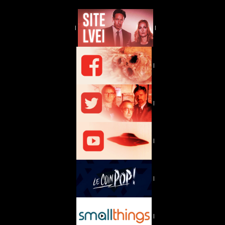
|
|
|
|
|
|
|