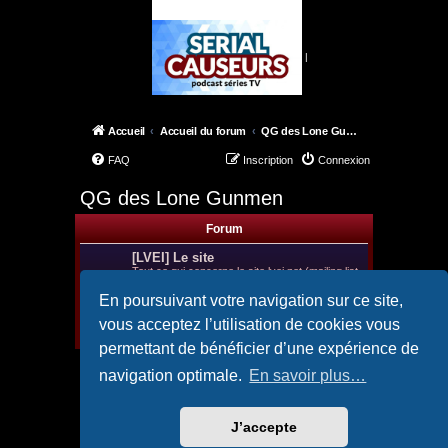
|
Accueil
Accueil du forum
QG des Lone Gunmen
FAQ
Inscription
Connexion
QG des Lone Gunmen
Forum
[LVEI] Le site
Tout ce qui concerne le site lvei.net (mailing list,
chat, forums): propositions de nouvelles
rubriques, problèmes de liens cassés et autres
En poursuivant votre navigation sur ce site,
soucis techniques, demande d'infos...
Modérateurs :
Spooky.
,
LeMartien
,
Guigui
vous acceptez l’utilisation de cookies vous
Sujets :
24
permettant de bénéficier d’une expérience de
navigation optimale.
En savoir plus…
Aller
J’accepte
Accueil
Accueil du forum