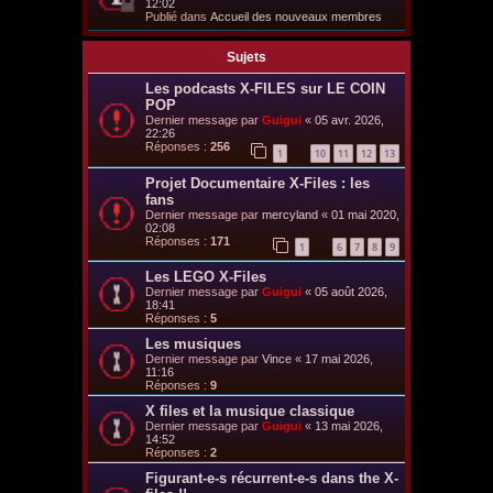
12:02
Publié dans
Accueil des nouveaux membres
Sujets
Les podcasts X-FILES sur LE COIN
POP
Dernier message par
Guigui
«
05 avr. 2026,
22:26
Réponses :
256
1
10
11
12
13
…
Projet Documentaire X-Files : les
fans
Dernier message par
mercyland
«
01 mai 2020,
02:08
Réponses :
171
1
6
7
8
9
…
Les LEGO X-Files
Dernier message par
Guigui
«
05 août 2026,
18:41
Réponses :
5
Les musiques
Dernier message par
Vince
«
17 mai 2026,
11:16
Réponses :
9
X files et la musique classique
Dernier message par
Guigui
«
13 mai 2026,
14:52
Réponses :
2
Figurant-e-s récurrent-e-s dans the X-