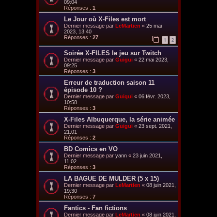
09:04
Réponses :
1
Le Jour où X-Files est mort
Dernier message par
LeMartien
«
25 mai
2023, 13:40
Réponses :
27
1
2
Soirée X-FILES le jeu sur Twitch
Dernier message par
Guigui
«
22 mai 2023,
09:25
Réponses :
3
Erreur de traduction saison 11
épisode 10 ?
Dernier message par
Guigui
«
06 févr. 2023,
10:58
Réponses :
3
X-Files Albuquerque, la série animée
Dernier message par
Guigui
«
23 sept. 2021,
21:01
Réponses :
2
BD Comics en VO
Dernier message par
yann
«
23 juin 2021,
11:02
Réponses :
3
LA BAGUE DE MULDER (5 x 15)
Dernier message par
LeMartien
«
08 juin 2021,
19:30
Réponses :
7
Fantics - Fan fictions
Dernier message par
LeMartien
«
08 juin 2021,