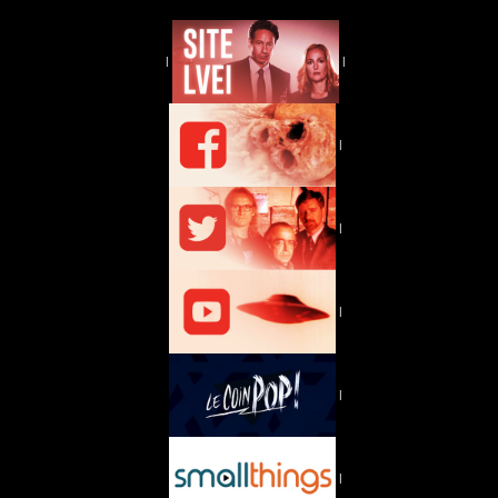
|
|
|
|
|
|
|