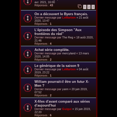
avr. 2021, 16:00
Réponses :
43
1
2
3
On a découvert le Byers français.
Dernier message par
LeMartien
«
21 août
2020, 13:47
Réponses :
1
L'épisode des Simpson "Aux
frontières du réel"
Dernier message par
The Reg
«
18 août 2020,
21:46
Réponses :
4
Achat série compléte.
Dernier message par
mercyland
«
13 mars
2020, 14:05
Réponses :
2
Le générique de la saison 9
Dernier message par
LeMartien
«
04 août
2019, 23:22
Réponses :
1
William pourrait-il être un futur X-
Men ?
Dernier message par
yann
«
20 juin 2019,
07:52
Réponses :
2
X-files d'avant comparé aux séries
d'aujourd'hui
Dernier message par
Guigui
«
15 juin 2019,
22:20
Réponses :
6