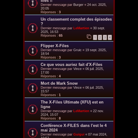
files !!
Dernier message par
Burger
«
24 oct. 2025,
20:05
Réponses :
3
Un classement complet des épisodes
?
Dernier message par
LeMartien
«
30 sept.
2025, 16:53
Réponses :
65
1
2
3
4
Flipper X-Files
Dernier message par
Gruic
«
19 sept. 2025,
18:54
Réponses :
3
Ce que vous auriez fait d'X-Files
Dernier message par
Vince
«
06 juil. 2025,
17:00
Réponses :
4
Mort de Mark Snow
Dernier message par
Vince
«
06 juil. 2025,
15:57
Réponses :
1
The X-Files Ultimate (XFU) est en
ligne
Dernier message par
LeMartien
«
22 nov.
2024, 15:07
Réponses :
8
Conférence X-FILES dans l'est le 4
mai 2024
Dernier message par
Guigui
«
07 mai 2024,