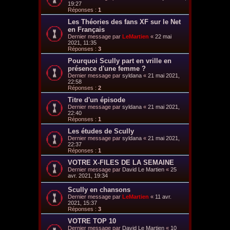
19:27
Réponses :
1
Les Théories des fans XF sur le Net
en Français
Dernier message par
LeMartien
«
22 mai
2021, 11:35
Réponses :
3
Pourquoi Scully part en vrille en
présence d'une femme ?
Dernier message par
syldana
«
21 mai 2021,
22:58
Réponses :
2
Titre d'un épisode
Dernier message par
syldana
«
21 mai 2021,
22:40
Réponses :
1
Les études de Scully
Dernier message par
syldana
«
21 mai 2021,
22:37
Réponses :
1
VOTRE X-FILES DE LA SEMAINE
Dernier message par
David Le Martien
«
25
avr. 2021, 19:34
Scully en chansons
Dernier message par
LeMartien
«
11 avr.
2021, 15:37
Réponses :
3
VOTRE TOP 10
Dernier message par
David Le Martien
«
10