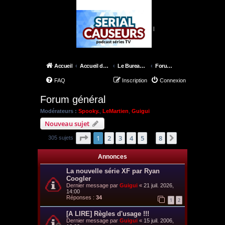
|
Accueil
Accueil du forum
Le Bureau des X-Files
Forum général
FAQ
Inscription
Connexion
Forum général
Modérateurs :
Spooky.
,
LeMartien
,
Guigui
Nouveau sujet
Page
1
sur
8
1
2
3
4
5
8
Suivant
305 sujets
…
Annonces
La nouvelle série XF par Ryan
Coogler
Dernier message par
Guigui
«
21 juil. 2026,
14:00
Réponses :
34
1
2
[A LIRE] Règles d'usage !!!
Dernier message par
Guigui
«
15 juil. 2006,