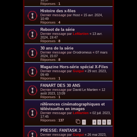
10:57
Réponses :
1
Histoire des x-files
Dernier message par
Host
«
15 avr. 2024,
10:49
Réponses :
4
Reboot de la série
Dernier message par
LeMartien
«
13 avr.
2024, 19:47
Réponses :
8
30 ans de la série
Dernier message par
Orodromeus
«
07 mars
2024, 15:07
Réponses :
8
Magazine Hors-série spécial X-Files
Dernier message par
Guigui
«
29 oct. 2023,
09:49
Réponses :
1
FANART DES 30 ANS
Dernier message par
David Le Martien
«
12
août 2023, 13:09
Réponses :
1
références cinématographiques et
télévisuelles en images
Dernier message par
LeMartien
«
02 juil. 2023,
17:45
Réponses :
137
1
4
5
6
7
…
PRESSE: FANTASK 3
Dernier message par
Guigui
«
26 mai 2023,