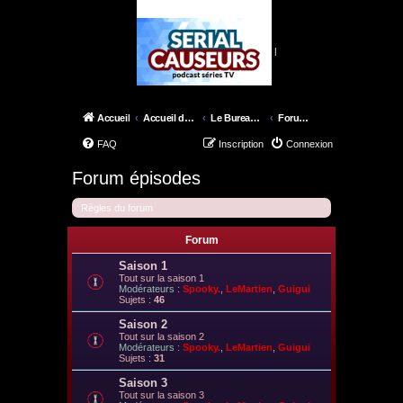
|
Accueil
Accueil du forum
Le Bureau des X-Files
Forum épisodes
FAQ
Inscription
Connexion
Forum épisodes
Règles du forum
Forum
Saison 1
Tout sur la saison 1
Modérateurs :
Spooky.
,
LeMartien
,
Guigui
Sujets :
46
Saison 2
Tout sur la saison 2
Modérateurs :
Spooky.
,
LeMartien
,
Guigui
Sujets :
31
Saison 3
Tout sur la saison 3