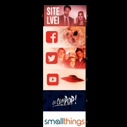
|
|
|
|
|
|
|