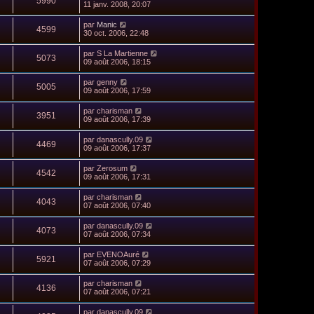
5990
11 janv. 2008, 20:07
par
Manic
4599
30 oct. 2006, 22:48
par
S La Martienne
5073
09 août 2006, 18:15
par
genny
5005
09 août 2006, 17:59
par
charisman
3951
09 août 2006, 17:39
par
danascully.09
4469
09 août 2006, 17:37
par
Zerosum
4542
09 août 2006, 17:31
par
charisman
4043
07 août 2006, 07:40
par
danascully.09
4073
07 août 2006, 07:34
par
EVENOAuré
5921
07 août 2006, 07:29
par
charisman
4136
07 août 2006, 07:21
par
danascully.09