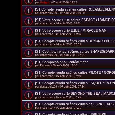
par
Guigui
»
03 août 2006, 19:12
[S1]Compte rendu scènes cultes ROLAND/ERL
par
danascully.09
»
03 août 2006, 19:29
[S1] Votre scène culte soirée ESPACE / L'ANGE 
par
charisman
»
09 août 2006, 18:11
[S1] Votre scène culte E.B.E / MIRACLE MAN
par
charisman
»
09 août 2006, 17:55
[S1] Compte-rendu scènes cultes BEYOND THE S
par
charisman
»
09 août 2006, 17:39
[S1] Ccompte-rendu scènes cultes SHAPES/DAR
par
danascully.09
»
09 août 2006, 17:34
[S1] Compressions/L'enlévement
par
Damiou
»
09 août 2006, 17:30
[S1] Compte-rendu scènes cultes PILOTE / GO
par
charisman
»
07 août 2006, 07:40
[S1] Compte-rendu scènes cultes : SQUEEZE/CO
par
danascully.09
»
07 août 2006, 07:34
[S1] Votre scène culte BEYOND THE SEA / MASC
par
charisman
»
07 août 2006, 07:25
[S1] Compte-rendu scènes cultes de L'ANGE DEC
par
charisman
»
07 août 2006, 07:21
[S1] Compte rendu scènes cultes : EVE/FIRE