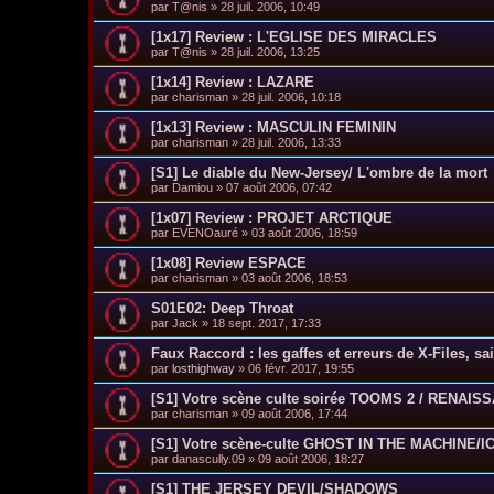
par
T@nis
»
28 juil. 2006, 10:49
[1x17] Review : L'EGLISE DES MIRACLES
par
T@nis
»
28 juil. 2006, 13:25
[1x14] Review : LAZARE
par
charisman
»
28 juil. 2006, 10:18
[1x13] Review : MASCULIN FEMININ
par
charisman
»
28 juil. 2006, 13:33
[S1] Le diable du New-Jersey/ L'ombre de la mort
par
Damiou
»
07 août 2006, 07:42
[1x07] Review : PROJET ARCTIQUE
par
EVENOauré
»
03 août 2006, 18:59
[1x08] Review ESPACE
par
charisman
»
03 août 2006, 18:53
S01E02: Deep Throat
par
Jack
»
18 sept. 2017, 17:33
Faux Raccord : les gaffes et erreurs de X-Files, sa
par
losthighway
»
06 févr. 2017, 19:55
[S1] Votre scène culte soirée TOOMS 2 / RENAI
par
charisman
»
09 août 2006, 17:44
[S1] Votre scène-culte GHOST IN THE MACHINE/I
par
danascully.09
»
09 août 2006, 18:27
[S1] THE JERSEY DEVIL/SHADOWS