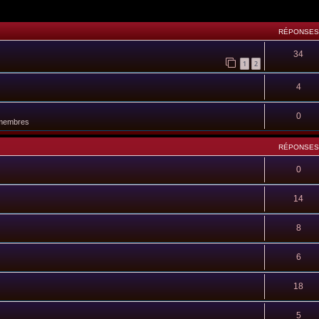
RÉPONSES
34
1
2
4
0
 membres
RÉPONSES
0
14
8
6
18
5