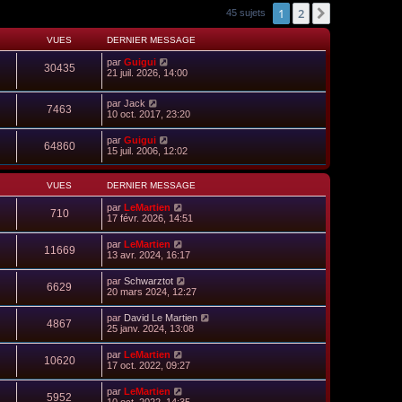
1
2
Suivant
45 sujets
VUES
DERNIER MESSAGE
par
Guigui
30435
21 juil. 2026, 14:00
par
Jack
7463
10 oct. 2017, 23:20
par
Guigui
64860
15 juil. 2006, 12:02
VUES
DERNIER MESSAGE
par
LeMartien
710
17 févr. 2026, 14:51
par
LeMartien
11669
13 avr. 2024, 16:17
par
Schwarztot
6629
20 mars 2024, 12:27
par
David Le Martien
4867
25 janv. 2024, 13:08
par
LeMartien
10620
17 oct. 2022, 09:27
par
LeMartien
5952