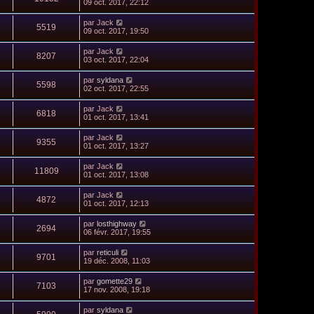
09 oct. 2017, 22:12
par
Jack
5519
09 oct. 2017, 19:50
par
Jack
8207
03 oct. 2017, 22:04
par
syldana
5598
02 oct. 2017, 22:55
par
Jack
6818
01 oct. 2017, 13:41
par
Jack
9355
01 oct. 2017, 13:27
par
Jack
11809
01 oct. 2017, 13:08
par
Jack
4872
01 oct. 2017, 12:13
par
losthighway
2694
06 févr. 2017, 19:55
par
reticuli
9701
19 déc. 2008, 11:03
par
gomette29
7103
17 nov. 2008, 19:18
par
syldana