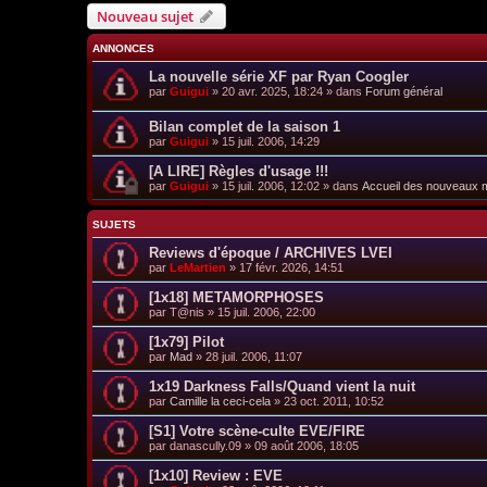
Nouveau sujet
ANNONCES
La nouvelle série XF par Ryan Coogler
par
Guigui
»
20 avr. 2025, 18:24
» dans
Forum général
Bilan complet de la saison 1
par
Guigui
»
15 juil. 2006, 14:29
[A LIRE] Règles d'usage !!!
par
Guigui
»
15 juil. 2006, 12:02
» dans
Accueil des nouveaux
SUJETS
Reviews d'époque / ARCHIVES LVEI
par
LeMartien
»
17 févr. 2026, 14:51
[1x18] METAMORPHOSES
par
T@nis
»
15 juil. 2006, 22:00
[1x79] Pilot
par
Mad
»
28 juil. 2006, 11:07
1x19 Darkness Falls/Quand vient la nuit
par
Camille la ceci-cela
»
23 oct. 2011, 10:52
[S1] Votre scène-culte EVE/FIRE
par
danascully.09
»
09 août 2006, 18:05
[1x10] Review : EVE