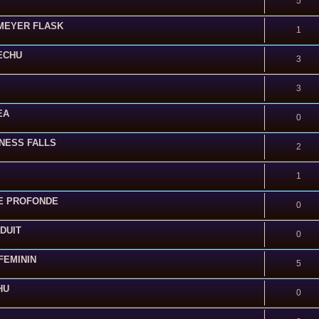
5
ENMEYER FLASK
1
DECHU
3
3
EA
0
KNESS FALLS
2
1
RGE PROFONDE
0
NDUIT
0
.FEMININ
5
HU
0