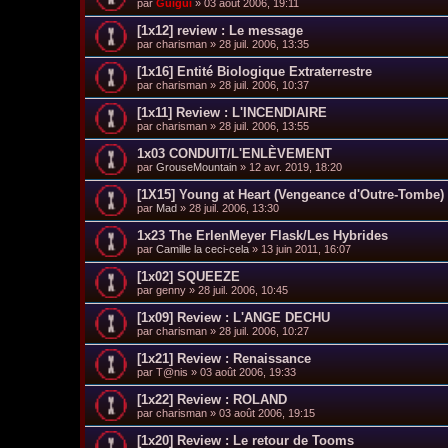
par
Guigui
»
03 août 2006, 19:11
[1x12] review : Le message
par
charisman
»
28 juil. 2006, 13:35
[1x16] Entité Biologique Extraterrestre
par
charisman
»
28 juil. 2006, 10:37
[1x11] Review : L'INCENDIAIRE
par
charisman
»
28 juil. 2006, 13:55
1x03 CONDUIT/L'ENLÈVEMENT
par
GrouseMountain
»
12 avr. 2019, 18:20
[1X15] Young at Heart (Vengeance d'Outre-Tombe)
par
Mad
»
28 juil. 2006, 13:30
1x23 The ErlenMeyer Flask/Les Hybrides
par
Camille la ceci-cela
»
13 juin 2011, 16:07
[1x02] SQUEEZE
par
genny
»
28 juil. 2006, 10:45
[1x09] Review : L'ANGE DECHU
par
charisman
»
28 juil. 2006, 10:27
[1x21] Review : Renaissance
par
T@nis
»
03 août 2006, 19:33
[1x22] Review : ROLAND
par
charisman
»
03 août 2006, 19:15
[1x20] Review : Le retour de Tooms