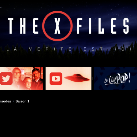
|
|
isodes
Saison 1