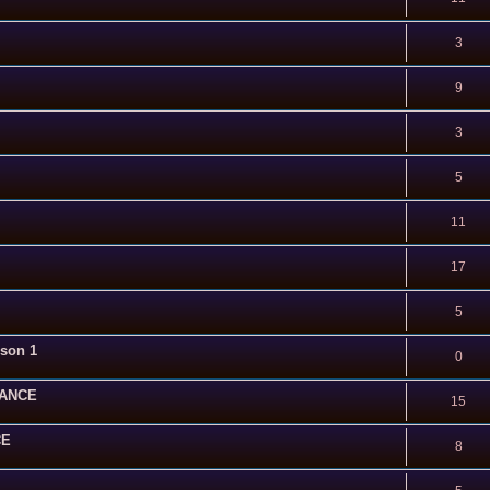
3
9
3
5
11
17
5
ison 1
0
SSANCE
15
CE
8