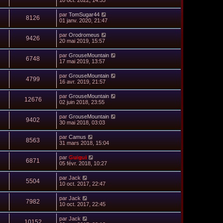
10 oct. 2022, 14:35
par
TomSugar44
8126
01 janv. 2020, 21:47
par
Orodromeus
9426
20 mai 2019, 15:57
par
GrouseMountain
6748
17 mai 2019, 13:57
par
GrouseMountain
4799
16 avr. 2019, 21:57
par
GrouseMountain
12676
02 juin 2018, 23:55
par
GrouseMountain
9402
30 mai 2018, 03:03
par
Camus
8563
31 mars 2018, 15:04
par
Guigui
6871
05 févr. 2018, 10:27
par
Jack
5504
10 oct. 2017, 22:47
par
Jack
7982
10 oct. 2017, 22:45
par
Jack
10152