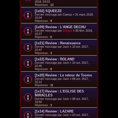
2018, 03:03
Réponses :
13
[1x02] SQUEEZE
Dernier message par
Camus
«
31 mars 2018,
15:04
Réponses :
9
[1x09] Review : L'ANGE DECHU
Dernier message par
Guigui
«
05 févr. 2018,
10:27
Réponses :
6
[1x21] Review : Renaissance
Dernier message par
Jack
«
10 oct. 2017,
22:47
Réponses :
3
[1x22] Review : ROLAND
Dernier message par
Jack
«
10 oct. 2017,
22:45
Réponses :
8
[1x20] Review : Le retour de Tooms
Dernier message par
Jack
«
09 oct. 2017,
22:12
Réponses :
11
[1x17] Review : L'EGLISE DES
MIRACLES
Dernier message par
Jack
«
09 oct. 2017,
19:50
Réponses :
3
[1x14] Review : LAZARE
Dernier message par
Jack
«
03 oct. 2017,