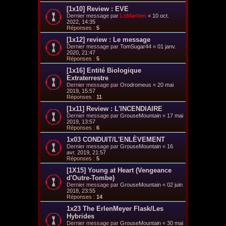
[1x10] Review : EVE
Dernier message par
LeMartien
«
10 oct.
2022, 14:35
Réponses :
5
[1x12] review : Le message
Dernier message par
TomSugar44
«
01 janv.
2020, 21:47
Réponses :
5
[1x16] Entité Biologique
Extraterrestre
Dernier message par
Orodromeus
«
20 mai
2019, 15:57
Réponses :
11
[1x11] Review : L'INCENDIAIRE
Dernier message par
GrouseMountain
«
17 mai
2019, 13:57
Réponses :
6
1x03 CONDUIT/L'ENLÈVEMENT
Dernier message par
GrouseMountain
«
16
avr. 2019, 21:57
Réponses :
5
[1X15] Young at Heart (Vengeance
d'Outre-Tombe)
Dernier message par
GrouseMountain
«
02 juin
2018, 23:55
Réponses :
14
1x23 The ErlenMeyer Flask/Les
Hybrides
Dernier message par
GrouseMountain
«
30 mai