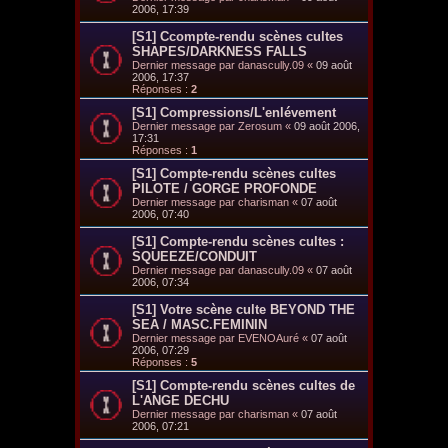
2006, 17:39
[S1] Ccompte-rendu scènes cultes
SHAPES/DARKNESS FALLS
Dernier message par
danascully.09
«
09 août
2006, 17:37
Réponses :
2
[S1] Compressions/L'enlévement
Dernier message par
Zerosum
«
09 août 2006,
17:31
Réponses :
1
[S1] Compte-rendu scènes cultes
PILOTE / GORGE PROFONDE
Dernier message par
charisman
«
07 août
2006, 07:40
[S1] Compte-rendu scènes cultes :
SQUEEZE/CONDUIT
Dernier message par
danascully.09
«
07 août
2006, 07:34
[S1] Votre scène culte BEYOND THE
SEA / MASC.FEMININ
Dernier message par
EVENOAuré
«
07 août
2006, 07:29
Réponses :
5
[S1] Compte-rendu scènes cultes de
L'ANGE DECHU
Dernier message par
charisman
«
07 août
2006, 07:21