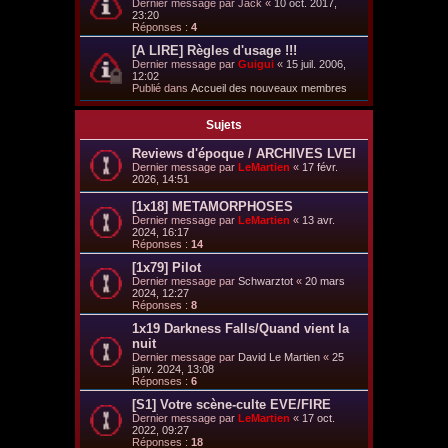
Dernier message par
Jack
«
10 oct. 2017,
23:20
Réponses :
4
[A LIRE] Règles d'usage !!!
Dernier message par
Guigui
«
15 juil. 2006,
12:02
Publié dans
Accueil des nouveaux membres
Sujets
Reviews d'époque / ARCHIVES LVEI
Dernier message par
LeMartien
«
17 févr.
2026, 14:51
[1x18] METAMORPHOSES
Dernier message par
LeMartien
«
13 avr.
2024, 16:17
Réponses :
14
[1x79] Pilot
Dernier message par
Schwarztot
«
20 mars
2024, 12:27
Réponses :
8
1x19 Darkness Falls/Quand vient la
nuit
Dernier message par
David Le Martien
«
25
janv. 2024, 13:08
Réponses :
6
[S1] Votre scène-culte EVE/FIRE
Dernier message par
LeMartien
«
17 oct.
2022, 09:27
Réponses :
18