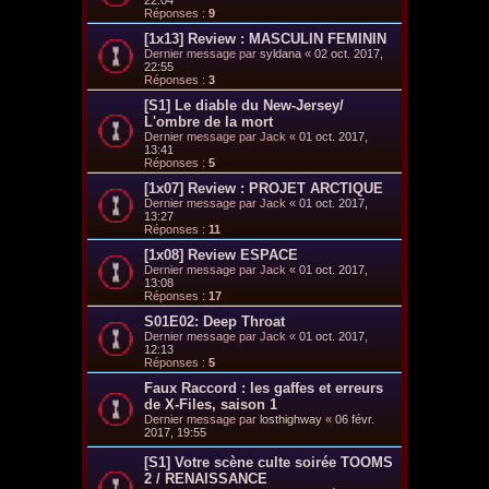
22:04
Réponses :
9
[1x13] Review : MASCULIN FEMININ
Dernier message par
syldana
«
02 oct. 2017,
22:55
Réponses :
3
[S1] Le diable du New-Jersey/
L'ombre de la mort
Dernier message par
Jack
«
01 oct. 2017,
13:41
Réponses :
5
[1x07] Review : PROJET ARCTIQUE
Dernier message par
Jack
«
01 oct. 2017,
13:27
Réponses :
11
[1x08] Review ESPACE
Dernier message par
Jack
«
01 oct. 2017,
13:08
Réponses :
17
S01E02: Deep Throat
Dernier message par
Jack
«
01 oct. 2017,
12:13
Réponses :
5
Faux Raccord : les gaffes et erreurs
de X-Files, saison 1
Dernier message par
losthighway
«
06 févr.
2017, 19:55
[S1] Votre scène culte soirée TOOMS
2 / RENAISSANCE