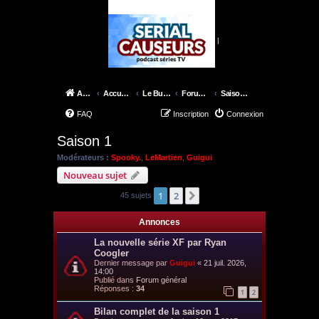
|
Accueil
Accueil du forum
Le Bureau des X-Files
Forum épisodes
Saison 1
FAQ
Inscription
Connexion
Saison 1
Modérateurs :
Spooky.
,
LeMartien
,
Guigui
Nouveau sujet
1
2
Suivant
45 sujets
Annonces
La nouvelle série XF par Ryan
Coogler
Dernier message par
Guigui
«
21 juil. 2026,
14:00
Publié dans
Forum général
Réponses :
34
1
2
Bilan complet de la saison 1