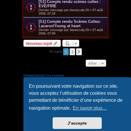
[S1] Compte rendu scènes cultes :
EVE/FIRE
Dernier message par
danascully.09
«
07 août
2006, 07:18
[S1] Compte rendu Scènes Cultes:
Lazarus/Young at heart
Dernier message par
danascully.09
«
07 août
2006, 07:09
Nouveau sujet
1
2
Suivant
45 sujets
Aller
PERMISSIONS DU FORUM
Vous
ne pouvez pas
publier de nouveaux sujets dans ce
En poursuivant votre navigation sur ce site,
forum
Vous
ne pouvez pas
répondre aux sujets dans ce forum
vous acceptez l’utilisation de cookies vous
Vous
ne pouvez pas
modifier vos messages dans ce
forum
permettant de bénéficier d’une expérience de
Vous
ne pouvez pas
supprimer vos messages dans ce
forum
navigation optimale.
En savoir plus…
Vous
ne pouvez pas
transférer de pièces jointes dans ce
forum
J’accepte
Accueil
Accueil du forum