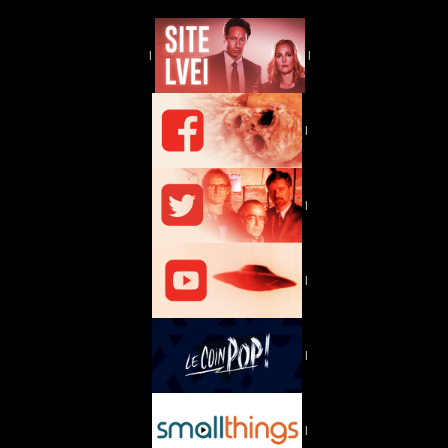
|
|
|
|
|
|
|