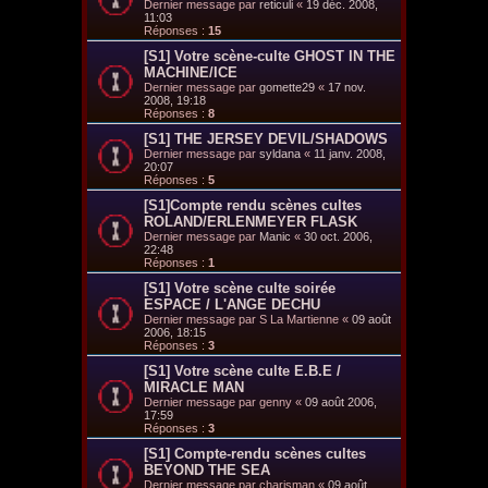
Dernier message par
reticuli
«
19 déc. 2008,
11:03
Réponses :
15
[S1] Votre scène-culte GHOST IN THE
MACHINE/ICE
Dernier message par
gomette29
«
17 nov.
2008, 19:18
Réponses :
8
[S1] THE JERSEY DEVIL/SHADOWS
Dernier message par
syldana
«
11 janv. 2008,
20:07
Réponses :
5
[S1]Compte rendu scènes cultes
ROLAND/ERLENMEYER FLASK
Dernier message par
Manic
«
30 oct. 2006,
22:48
Réponses :
1
[S1] Votre scène culte soirée
ESPACE / L'ANGE DECHU
Dernier message par
S La Martienne
«
09 août
2006, 18:15
Réponses :
3
[S1] Votre scène culte E.B.E /
MIRACLE MAN
Dernier message par
genny
«
09 août 2006,
17:59
Réponses :
3
[S1] Compte-rendu scènes cultes
BEYOND THE SEA
Dernier message par
charisman
«
09 août