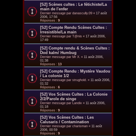
[S2] Scènes cultes : Le fétichiste/La
main de l'enfer
Dernier message par
danascully.09
«
17 août
2006, 17:56
Réponses :
9
[S2] Compte Rendu Scènes Cultes :
Irresistible/La main
Dernier message par
T@nis
«
17 août 2006,
17:49
[S2] Compte rendu & Scènes Cultes :
Dod kalm/ Humbug
Dernier message par
Mr X.
«
11 août 2006,
01:38
Réponses :
13
[S2] Compte Rendu : Mystére Vaudou
/ La colonie 1/2
Dernier message par
strughold.
«
11 août 2006,
01:32
Réponses :
6
[S2] Vos Scènes Cultes : La Colonie
2/2/Parole de singe
Dernier message par
Landix
«
11 août 2006,
01:18
Réponses :
9
[S2] Vos Scènes Cultes : Les
Calusaris / Contamination
Dernier message par
charisman
«
11 août
2006, 00:59
Réponses :
9