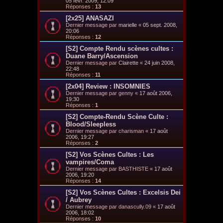
05 févr. 2009, 12:09
Réponses :
13
[2x25] ANASAZI
Dernier message par
marielle
«
05 sept. 2008,
20:06
Réponses :
12
[S2] Compte Rendu scènes cultes :
Duane Barry/Ascension
Dernier message par
Clairette
«
24 juin 2008,
22:48
Réponses :
11
[2x04] Review : INSOMNIES
Dernier message par
genny
«
17 août 2006,
19:30
Réponses :
1
[S2] Compte-Rendu Scène Culte :
Blood/Sleepless
Dernier message par
charisman
«
17 août
2006, 19:27
Réponses :
2
[S2] Vos Scènes Cultes : Les
vampires/Coma
Dernier message par
BASTHISTE
«
17 août
2006, 19:20
Réponses :
14
[S2] Vos Scènes Cultes : Excelsis Dei
/ Aubrey
Dernier message par
danascully.09
«
17 août
2006, 18:02
Réponses :
10