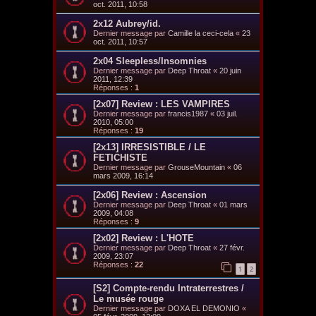
oct. 2011, 10:58
2x12 Aubrey/id.
Dernier message par
Camille la ceci-cela
«
23
oct. 2011, 10:57
2x04 Sleepless/Insomnies
Dernier message par
Deep Throat
«
20 juin
2011, 12:39
Réponses :
1
[2x07] Review : LES VAMPIRES
Dernier message par
francis1987
«
03 juil.
2010, 05:00
Réponses :
19
[2x13] IRRESISTIBLE / LE
FETICHISTE
Dernier message par
GrouseMountain
«
06
mars 2009, 16:14
[2x06] Review : Ascension
Dernier message par
Deep Throat
«
01 mars
2009, 04:08
Réponses :
9
[2x02] Review : L'HOTE
Dernier message par
Deep Throat
«
27 févr.
2009, 23:07
Réponses :
22
1
2
[S2] Compte-rendu Intraterrestres /
Le musée rouge
Dernier message par
DOXA EL DEMONIO
«