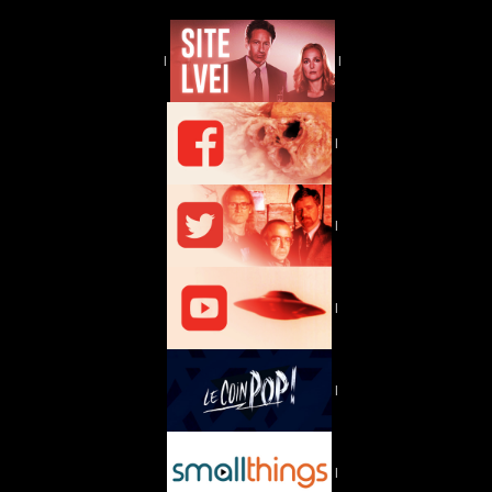
|
|
|
|
|
|
|