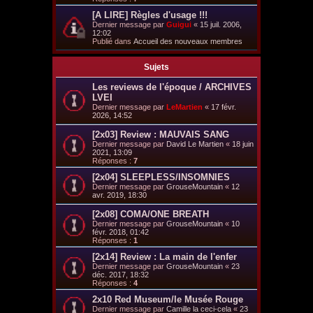
[A LIRE] Règles d'usage !!!
Dernier message par
Guigui
«
15 juil. 2006,
12:02
Publié dans
Accueil des nouveaux membres
Sujets
Les reviews de l'époque / ARCHIVES
LVEI
Dernier message par
LeMartien
«
17 févr.
2026, 14:52
[2x03] Review : MAUVAIS SANG
Dernier message par
David Le Martien
«
18 juin
2021, 13:09
Réponses :
7
[2x04] SLEEPLESS/INSOMNIES
Dernier message par
GrouseMountain
«
12
avr. 2019, 18:30
[2x08] COMA/ONE BREATH
Dernier message par
GrouseMountain
«
10
févr. 2018, 01:42
Réponses :
1
[2x14] Review : La main de l'enfer
Dernier message par
GrouseMountain
«
23
déc. 2017, 18:32
Réponses :
4
2x10 Red Museum/le Musée Rouge
Dernier message par
Camille la ceci-cela
«
23