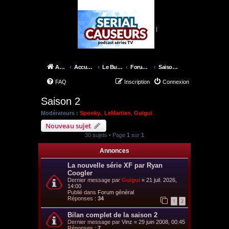
|
Accueil
Accueil du forum
Le Bureau des X-Files
Forum épisodes
Saison 2
FAQ
Inscription
Connexion
Saison 2
Modérateurs :
Spooky.
,
LeMartien
,
Guigui
Nouveau sujet
30 sujets • Page
1
sur
1
Annonces
La nouvelle série XF par Ryan
Coogler
Dernier message par
Guigui
«
21 juil. 2026,
14:00
Publié dans
Forum général
Réponses :
34
1
2
Bilan complet de la saison 2
Dernier message par
Vinz
«
29 juin 2008, 00:45
Réponses :
7