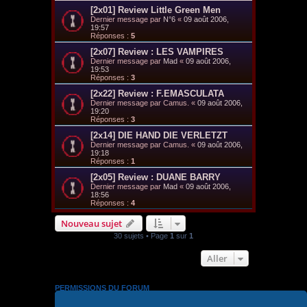
[2x01] Review Little Green Men
Dernier message par
N°6
«
09 août 2006,
19:57
Réponses :
5
[2x07] Review : LES VAMPIRES
Dernier message par
Mad
«
09 août 2006,
19:53
Réponses :
3
[2x22] Review : F.EMASCULATA
Dernier message par
Camus.
«
09 août 2006,
19:20
Réponses :
3
[2x14] DIE HAND DIE VERLETZT
Dernier message par
Camus.
«
09 août 2006,
19:18
Réponses :
1
[2x05] Review : DUANE BARRY
Dernier message par
Mad
«
09 août 2006,
18:56
Réponses :
4
Nouveau sujet
30 sujets • Page
1
sur
1
Aller
PERMISSIONS DU FORUM
Vous
ne pouvez pas
publier de nouveaux sujets dans ce