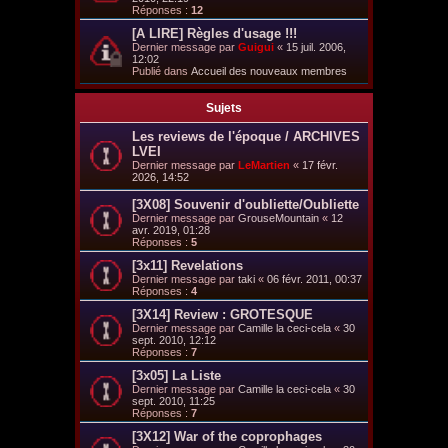
Réponses :
12
[A LIRE] Règles d'usage !!!
Dernier message par
Guigui
«
15 juil. 2006,
12:02
Publié dans
Accueil des nouveaux membres
Sujets
Les reviews de l'époque / ARCHIVES
LVEI
Dernier message par
LeMartien
«
17 févr.
2026, 14:52
[3X08] Souvenir d'oubliette/Oubliette
Dernier message par
GrouseMountain
«
12
avr. 2019, 01:28
Réponses :
5
[3x11] Revelations
Dernier message par
taki
«
06 févr. 2011, 00:37
Réponses :
4
[3X14] Review : GROTESQUE
Dernier message par
Camille la ceci-cela
«
30
sept. 2010, 12:12
Réponses :
7
[3x05] La Liste
Dernier message par
Camille la ceci-cela
«
30
sept. 2010, 11:25
Réponses :
7
[3X12] War of the coprophages