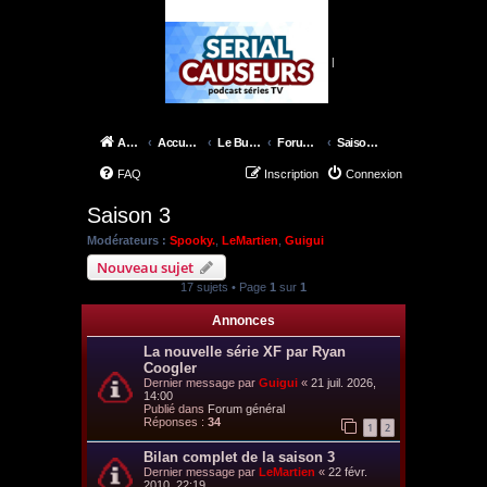
|
Accueil
Accueil du forum
Le Bureau des X-Files
Forum épisodes
Saison 3
FAQ
Inscription
Connexion
Saison 3
Modérateurs :
Spooky.
,
LeMartien
,
Guigui
Nouveau sujet
17 sujets • Page
1
sur
1
Annonces
La nouvelle série XF par Ryan
Coogler
Dernier message par
Guigui
«
21 juil. 2026,
14:00
Publié dans
Forum général
Réponses :
34
1
2
Bilan complet de la saison 3
Dernier message par
LeMartien
«
22 févr.
2010, 22:19