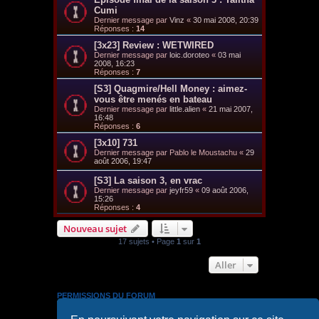
Cumi
Dernier message par
Vinz
«
30 mai 2008, 20:39
Réponses :
14
[3x23] Review : WETWIRED
Dernier message par
loic.doroteo
«
03 mai
2008, 16:23
Réponses :
7
[S3] Quagmire/Hell Money : aimez-
vous être menés en bateau
Dernier message par
little.alien
«
21 mai 2007,
16:48
Réponses :
6
[3x10] 731
Dernier message par
Pablo le Moustachu
«
29
août 2006, 19:47
[S3] La saison 3, en vrac
Dernier message par
jeyfr59
«
09 août 2006,
15:26
Réponses :
4
Nouveau sujet
17 sujets • Page
1
sur
1
Aller
PERMISSIONS DU FORUM
Vous
ne pouvez pas
publier de nouveaux sujets dans ce
forum