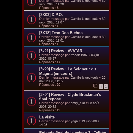
Dernier message par
Camille la ceci-cela
«
30
sept. 2010, 11:20
Réponses :
3
[3X03] D.P.O.
Dernier message par
Camille la ceci-cela
«
30
sept. 2010, 11:07
Réponses :
1
[3X18] Teso Dos Bichos
Dernier message par
Camille la ceci-cela
«
30
sept. 2010, 11:01
Réponses :
1
[3x21] Review : AVATAR
Dernier message par
francis1987
«
03 juil.
2010, 06:37
Réponses :
17
[3x20] Review : Le Seigneur du
Magma (en cours)
Dernier message par
Camille la ceci-cela
«
20
nov. 2008, 11:15
Réponses :
20
1
2
[3x04] Review : Clyde Bruckman's
final repose
Dernier message par
emily_sim
«
08 août
2008, 20:52
Réponses :
11
La visite
Dernier message par
yaga
«
19 juin 2008,
14:03
Episode final de la saison 3 : Talitha