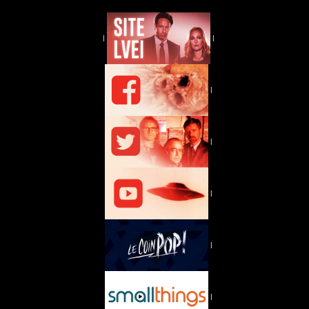
|
|
|
|
|
|
|