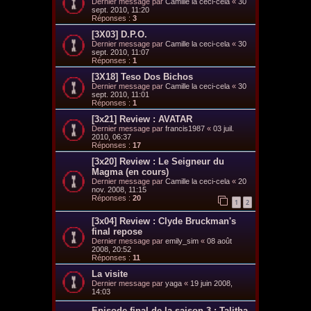
Dernier message par
Camille la ceci-cela
«
30
sept. 2010, 11:20
Réponses :
3
[3X03] D.P.O.
Dernier message par
Camille la ceci-cela
«
30
sept. 2010, 11:07
Réponses :
1
[3X18] Teso Dos Bichos
Dernier message par
Camille la ceci-cela
«
30
sept. 2010, 11:01
Réponses :
1
[3x21] Review : AVATAR
Dernier message par
francis1987
«
03 juil.
2010, 06:37
Réponses :
17
[3x20] Review : Le Seigneur du
Magma (en cours)
Dernier message par
Camille la ceci-cela
«
20
nov. 2008, 11:15
Réponses :
20
1
2
[3x04] Review : Clyde Bruckman's
final repose
Dernier message par
emily_sim
«
08 août
2008, 20:52
Réponses :
11
La visite
Dernier message par
yaga
«
19 juin 2008,
14:03
Episode final de la saison 3 : Talitha