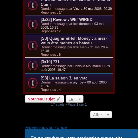
Cumi
Dernier message par
Vinz
«
30 mai 2008, 20:39
Réponses :
14
[3x23] Review : WETWIRED
Dernier message par
loic.doroteo
«
03 mai
2008, 16:23
Réponses :
7
[S3] Quagmire/Hell Money : aimez-
vous être menés en bateau
Dernier message par
little.alien
«
21 mai 2007,
16:48
Réponses :
6
[3x10] 731
Dernier message par
Pablo le Moustachu
«
29
août 2006, 19:47
[S3] La saison 3, en vrac
Dernier message par
jeyfr59
«
09 août 2006,
15:26
Réponses :
4
Nouveau sujet
17 sujets • Page
1
sur
1
Aller
PERMISSIONS DU FORUM
Vous
ne pouvez pas
publier de nouveaux sujets dans ce
forum