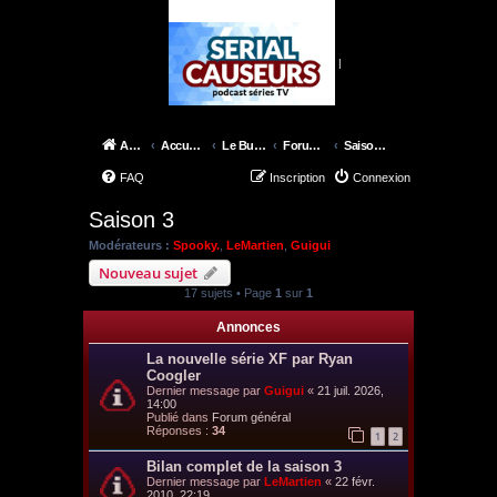
|
Accueil
Accueil du forum
Le Bureau des X-Files
Forum épisodes
Saison 3
FAQ
Inscription
Connexion
Saison 3
Modérateurs :
Spooky.
,
LeMartien
,
Guigui
Nouveau sujet
17 sujets • Page
1
sur
1
Annonces
La nouvelle série XF par Ryan
Coogler
Dernier message par
Guigui
«
21 juil. 2026,
14:00
Publié dans
Forum général
Réponses :
34
1
2
Bilan complet de la saison 3
Dernier message par
LeMartien
«
22 févr.
2010, 22:19