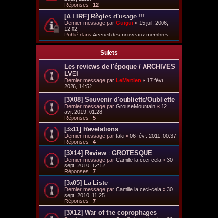
Réponses :
12
[A LIRE] Règles d'usage !!!
Dernier message par
Guigui
«
15 juil. 2006,
12:02
Publié dans
Accueil des nouveaux membres
Sujets
Les reviews de l'époque / ARCHIVES
LVEI
Dernier message par
LeMartien
«
17 févr.
2026, 14:52
[3X08] Souvenir d'oubliette/Oubliette
Dernier message par
GrouseMountain
«
12
avr. 2019, 01:28
Réponses :
5
[3x11] Revelations
Dernier message par
taki
«
06 févr. 2011, 00:37
Réponses :
4
[3X14] Review : GROTESQUE
Dernier message par
Camille la ceci-cela
«
30
sept. 2010, 12:12
Réponses :
7
[3x05] La Liste
Dernier message par
Camille la ceci-cela
«
30
sept. 2010, 11:25
Réponses :
7
[3X12] War of the coprophages