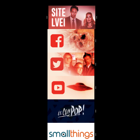
|
|
|
|
|
|
|