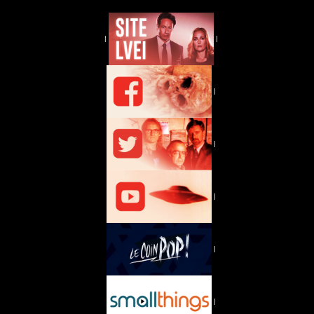
|
|
|
|
|
|
|