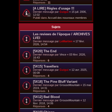
Réponses :
11
[A LIRE] Règles d'usage !!!
Dernier message par
Guigui
«
15 juil. 2006,
12:02
Publié dans
Accueil des nouveaux membres
Sujets
Les reviews de l'époque / ARCHIVES
LVEI
Dernier message par
LeMartien
«
17 févr.
2026, 14:54
[5X20] The End
Dernier message par
Vince
«
03 févr. 2026,
16:43
Réponses :
6
[5X15] Travellers
Dernier message par
Guigui
«
12 avr. 2025,
00:08
Réponses :
4
[5X18] The Pine Bluff Variant
Dernier message par
GrouseMountain
«
15 mai
2019, 14:31
Réponses :
1
[5X12] Bad Blood
Dernier message par
GrouseMountain
«
12
févr. 2018, 14:06
Réponses :
4