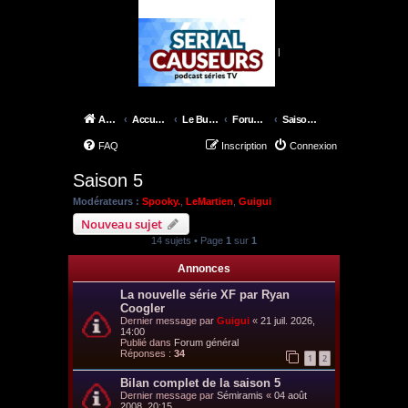
|
Accueil
Accueil du forum
Le Bureau des X-Files
Forum épisodes
Saison 5
FAQ
Inscription
Connexion
Saison 5
Modérateurs :
Spooky.
,
LeMartien
,
Guigui
Nouveau sujet
14 sujets • Page
1
sur
1
Annonces
La nouvelle série XF par Ryan
Coogler
Dernier message par
Guigui
«
21 juil. 2026,
14:00
Publié dans
Forum général
Réponses :
34
1
2
Bilan complet de la saison 5
Dernier message par
Sémiramis
«
04 août
2008, 20:15