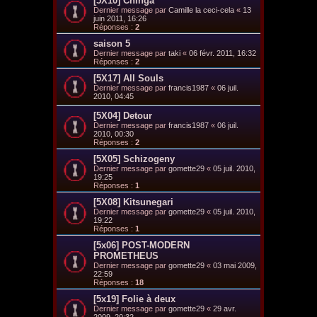
[5X10] Chinga
Dernier message par
Camille la ceci-cela
«
13
juin 2011, 16:26
Réponses :
2
saison 5
Dernier message par
taki
«
06 févr. 2011, 16:32
Réponses :
2
[5X17] All Souls
Dernier message par
francis1987
«
06 juil.
2010, 04:45
[5X04] Detour
Dernier message par
francis1987
«
06 juil.
2010, 00:30
Réponses :
2
[5X05] Schizogeny
Dernier message par
gomette29
«
05 juil. 2010,
19:25
Réponses :
1
[5X08] Kitsunegari
Dernier message par
gomette29
«
05 juil. 2010,
19:22
Réponses :
1
[5x06] POST-MODERN
PROMETHEUS
Dernier message par
gomette29
«
03 mai 2009,
22:59
Réponses :
18
[5x19] Folie à deux
Dernier message par
gomette29
«
29 avr.