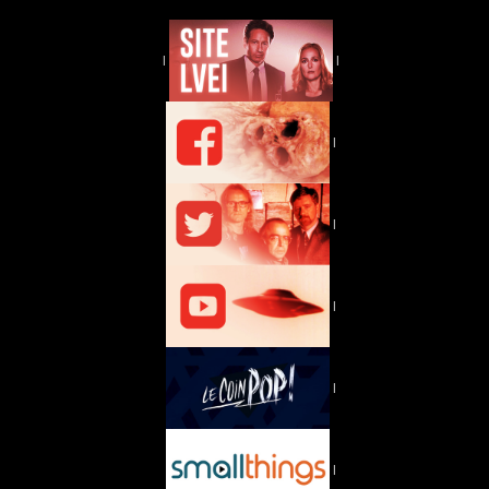
|
|
|
|
|
|
|