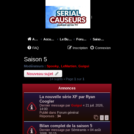
|
Accueil
Accueil du forum
Le Bureau des X-Files
Forum épisodes
Saison 5
FAQ
Inscription
Connexion
Saison 5
Modérateurs :
Spooky.
,
LeMartien
,
Guigui
Nouveau sujet
14 sujets • Page
1
sur
1
Annonces
La nouvelle série XF par Ryan
Coogler
Dernier message par
Guigui
«
21 juil. 2026,
14:00
Publié dans
Forum général
Réponses :
34
1
2
Bilan complet de la saison 5
Dernier message par
Sémiramis
«
04 août
2008, 20:15