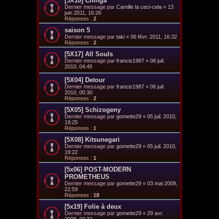
[5X10] Chinga
Dernier message par
Camille la ceci-cela
«
13
juin 2011, 16:26
Réponses :
2
saison 5
Dernier message par
taki
«
06 févr. 2011, 16:32
Réponses :
2
[5X17] All Souls
Dernier message par
francis1987
«
06 juil.
2010, 04:45
[5X04] Detour
Dernier message par
francis1987
«
06 juil.
2010, 00:30
Réponses :
2
[5X05] Schizogeny
Dernier message par
gomette29
«
05 juil. 2010,
19:25
Réponses :
1
[5X08] Kitsunegari
Dernier message par
gomette29
«
05 juil. 2010,
19:22
Réponses :
1
[5x06] POST-MODERN
PROMETHEUS
Dernier message par
gomette29
«
03 mai 2009,
22:59
Réponses :
18
[5x19] Folie à deux
Dernier message par
gomette29
«
29 avr.