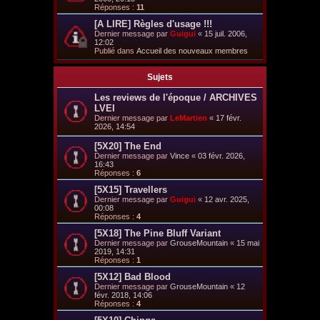
Réponses :
11
[A LIRE] Règles d'usage !!!
Dernier message par
Guigui
«
15 juil. 2006,
12:02
Publié dans
Accueil des nouveaux membres
Sujets
Les reviews de l'époque / ARCHIVES
LVEI
Dernier message par
LeMartien
«
17 févr.
2026, 14:54
[5X20] The End
Dernier message par
Vince
«
03 févr. 2026,
16:43
Réponses :
6
[5X15] Travellers
Dernier message par
Guigui
«
12 avr. 2025,
00:08
Réponses :
4
[5X18] The Pine Bluff Variant
Dernier message par
GrouseMountain
«
15 mai
2019, 14:31
Réponses :
1
[5X12] Bad Blood
Dernier message par
GrouseMountain
«
12
févr. 2018, 14:06
Réponses :
4