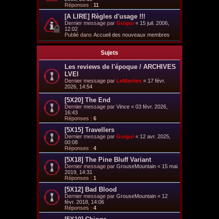
Réponses :
11
[A LIRE] Règles d'usage !!!
Dernier message par
Guigui
«
15 juil. 2006,
12:02
Publié dans
Accueil des nouveaux membres
Sujets
Les reviews de l'époque / ARCHIVES
LVEI
Dernier message par
LeMartien
«
17 févr.
2026, 14:54
[5X20] The End
Dernier message par
Vince
«
03 févr. 2026,
16:43
Réponses :
6
[5X15] Travellers
Dernier message par
Guigui
«
12 avr. 2025,
00:08
Réponses :
4
[5X18] The Pine Bluff Variant
Dernier message par
GrouseMountain
«
15 mai
2019, 14:31
Réponses :
1
[5X12] Bad Blood
Dernier message par
GrouseMountain
«
12
févr. 2018, 14:06
Réponses :
4