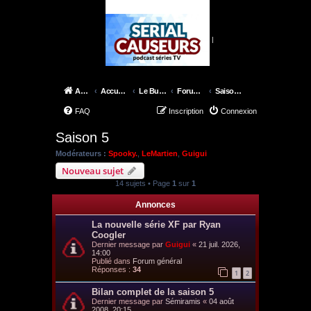
|
Accueil
Accueil du forum
Le Bureau des X-Files
Forum épisodes
Saison 5
FAQ
Inscription
Connexion
Saison 5
Modérateurs :
Spooky.
,
LeMartien
,
Guigui
Nouveau sujet
14 sujets • Page
1
sur
1
Annonces
La nouvelle série XF par Ryan
Coogler
Dernier message par
Guigui
«
21 juil. 2026,
14:00
Publié dans
Forum général
Réponses :
34
1
2
Bilan complet de la saison 5
Dernier message par
Sémiramis
«
04 août
2008, 20:15