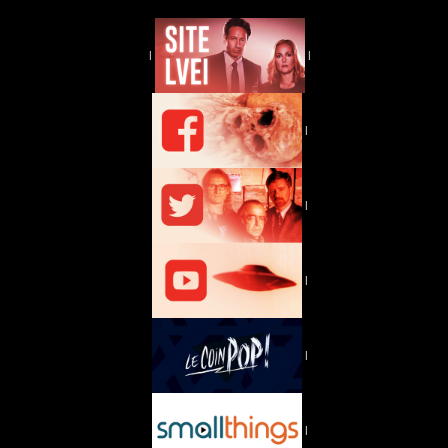
|
|
|
|
|
|
|