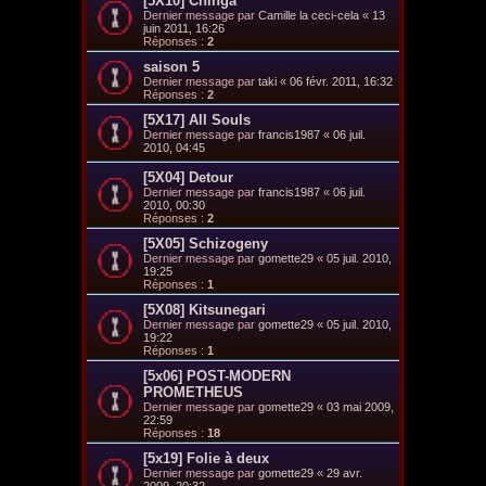
[5X10] Chinga
Dernier message par
Camille la ceci-cela
«
13
juin 2011, 16:26
Réponses :
2
saison 5
Dernier message par
taki
«
06 févr. 2011, 16:32
Réponses :
2
[5X17] All Souls
Dernier message par
francis1987
«
06 juil.
2010, 04:45
[5X04] Detour
Dernier message par
francis1987
«
06 juil.
2010, 00:30
Réponses :
2
[5X05] Schizogeny
Dernier message par
gomette29
«
05 juil. 2010,
19:25
Réponses :
1
[5X08] Kitsunegari
Dernier message par
gomette29
«
05 juil. 2010,
19:22
Réponses :
1
[5x06] POST-MODERN
PROMETHEUS
Dernier message par
gomette29
«
03 mai 2009,
22:59
Réponses :
18
[5x19] Folie à deux
Dernier message par
gomette29
«
29 avr.