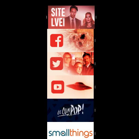
|
|
|
|
|
|
|