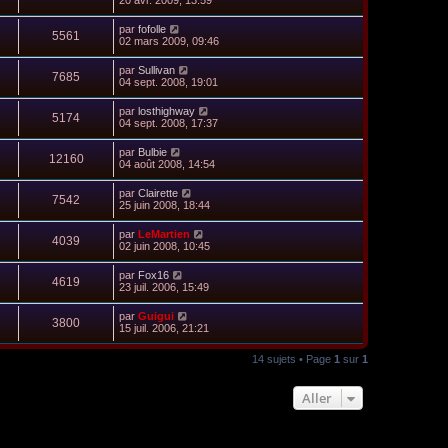
20 avr. 2009, 13:59
par
fofolle
5561
02 mars 2009, 09:46
par
Sullivan
7685
04 sept. 2008, 19:01
par
losthighway
5174
04 sept. 2008, 17:37
par
Bulbie
12160
04 août 2008, 14:54
par
Clairette
7542
25 juin 2008, 18:44
par
LeMartien
4039
02 juin 2008, 10:45
par
Fox16
4619
23 juil. 2006, 15:49
par
Guigui
3800
15 juil. 2006, 21:21
14 sujets • Page
1
sur
1
Aller