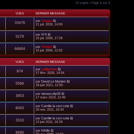
14 sujets • Page
1
sur
1
VUES
DERNIER MESSAGE
par
Guigui
33476
21 juil. 2026, 14:00
par
N°6
5279
16 juil. 2006, 17:29
par
Guigui
66604
15 juil. 2006, 12:02
VUES
DERNIER MESSAGE
par
LeMartien
874
17 févr. 2026, 14:54
par
David Le Martien
5566
18 juin 2021, 12:55
par
danascully09
3853
17 mars 2019, 12:46
par
Camille la ceci-cela
8043
20 nov. 2011, 16:34
par
Camille la ceci-cela
3310
13 juin 2011, 16:29
par
fofolle
9690