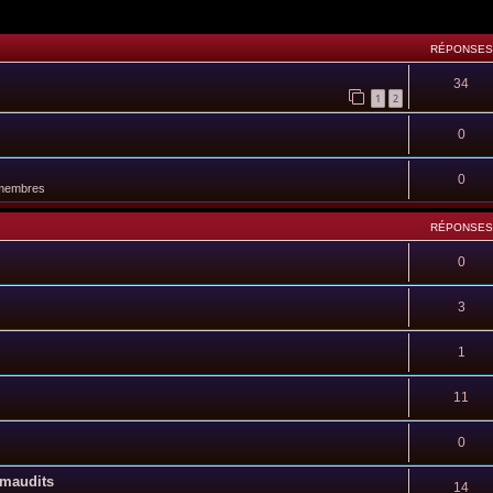
RÉPONSES
34
1
2
0
0
 membres
RÉPONSES
0
3
1
11
0
 maudits
14