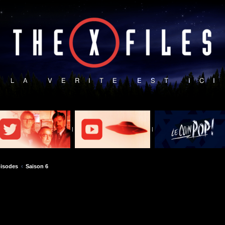
|
|
isodes
Saison 6