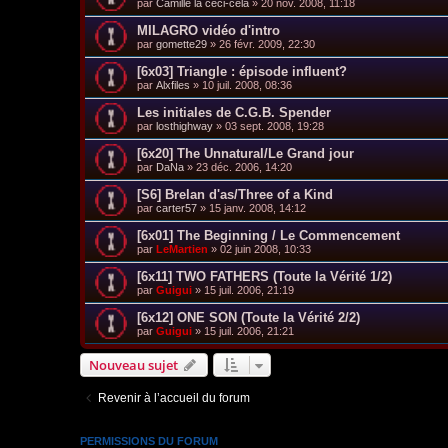
par
Camille la ceci-cela
»
20 nov. 2008, 11:18
MILAGRO vidéo d'intro
par
gomette29
»
26 févr. 2009, 22:30
[6x03] Triangle : épisode influent?
par
Alxfiles
»
10 juil. 2008, 08:36
Les initiales de C.G.B. Spender
par
losthighway
»
03 sept. 2008, 19:28
[6x20] The Unnatural/Le Grand jour
par
DaNa
»
23 déc. 2006, 14:20
[S6] Brelan d'as/Three of a Kind
par
carter57
»
15 janv. 2008, 14:12
[6x01] The Beginning / Le Commencement
par
LeMartien
»
02 juin 2008, 10:33
[6x11] TWO FATHERS (Toute la Vérité 1/2)
par
Guigui
»
15 juil. 2006, 21:19
[6x12] ONE SON (Toute la Vérité 2/2)
par
Guigui
»
15 juil. 2006, 21:21
Nouveau sujet
Revenir à l’accueil du forum
PERMISSIONS DU FORUM