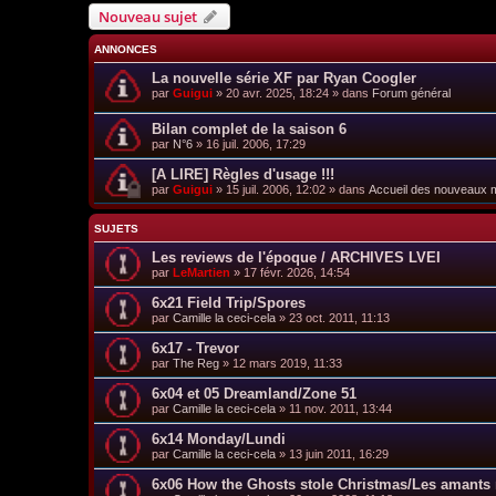
Nouveau sujet
ANNONCES
La nouvelle série XF par Ryan Coogler
par
Guigui
»
20 avr. 2025, 18:24
» dans
Forum général
Bilan complet de la saison 6
par
N°6
»
16 juil. 2006, 17:29
[A LIRE] Règles d'usage !!!
par
Guigui
»
15 juil. 2006, 12:02
» dans
Accueil des nouveaux
SUJETS
Les reviews de l'époque / ARCHIVES LVEI
par
LeMartien
»
17 févr. 2026, 14:54
6x21 Field Trip/Spores
par
Camille la ceci-cela
»
23 oct. 2011, 11:13
6x17 - Trevor
par
The Reg
»
12 mars 2019, 11:33
6x04 et 05 Dreamland/Zone 51
par
Camille la ceci-cela
»
11 nov. 2011, 13:44
6x14 Monday/Lundi
par
Camille la ceci-cela
»
13 juin 2011, 16:29
6x06 How the Ghosts stole Christmas/Les amants