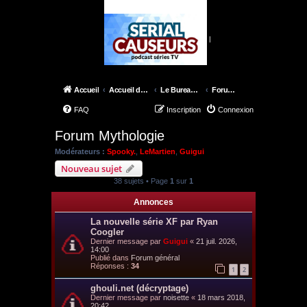
|
Accueil
Accueil du forum
Le Bureau des X-Files
Forum Mythologie
FAQ
Inscription
Connexion
Forum Mythologie
Modérateurs :
Spooky.
,
LeMartien
,
Guigui
Nouveau sujet
38 sujets • Page
1
sur
1
Annonces
La nouvelle série XF par Ryan
Coogler
Dernier message par
Guigui
«
21 juil. 2026,
14:00
Publié dans
Forum général
Réponses :
34
1
2
ghouli.net (décryptage)
Dernier message par
noisette
«
18 mars 2018,
20:42