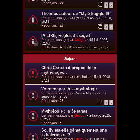
Réponses :
24
1
2
Théories autour de "My Struggle III"
Dernier message par
syldana
«
08 mars 2018,
19:55
Réponses :
23
1
2
[A LIRE] Règles d'usage !!!
Dernier message par
Guigui
«
15 juil. 2006,
12:02
Publié dans
Accueil des nouveaux membres
Sujets
Chris Carter : à propos de la
mythologie...
Dernier message par
strughold
«
15 juil. 2006,
17:11
Votre rapport à la mythologie
Dernier message par
GrouseMountain
«
20
mars 2026, 11:22
Réponses :
26
1
2
Mythologie : la 3e strate
Dernier message par
Guigui
«
26 sept. 2025,
12:59
Réponses :
4
Scully est-elle génétiquement une
extraterrestre ?
Dernier message par
Guigui
«
15 juin 2019,