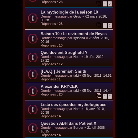
Réponses :
23
1
2
La mythologie de la saison 10
Dernier message par
Gruic
«
02 mars 2016,
00:28
Réponses :
23
1
2
Saison 10 : le revirement de Reyes
Dernier message par
syldana
«
28 févr. 2016,
00:16
Réponses :
10
Que devient Strughold ?
Dernier message par
Host
«
19 déc. 2012,
17:22
Réponses :
12
[F.A.Q.] Jeremiah Smith
Dernier message par
taki
«
05 févr. 2011, 14:51
Réponses :
1
Alexander KRYCEK
Dernier message par
taki
«
05 févr. 2011, 14:44
Réponses :
20
1
2
Liste des épisodes mythologiques
Dernier message par
Host
«
18 janv. 2010,
20:38
Réponses :
4
Question ABH dans Patient X
Dernier message par
Burger
«
21 juil. 2008,
10:15
Réponses :
4