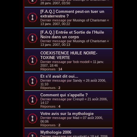
28 janv. 2007, 03:50
[F.A.Q.] Comment peut-on tuer un
extraterrestre ?
Dernier message par
Musings of Charisman
«
13 janv. 2007, 00:22
[F.A.Q.] Entrée et Sortie de l'Huile
Noire dans un corps
Dernier message par
Musings of Charisman
«
13 janv. 2007, 00:13
COEXISTENCE HUILE NOIRE-
TOXINE VERTE
Dernier message par
'bob modell
«
11 janv.
2007, 18:46
Réponses :
14
Et s'il avait dit oui...
Dernier message par
Sandy
«
26 août 2006,
11:10
Réponses :
2
Comment qui s'appelle ?
Dernier message par
Cresp0
«
21 août 2006,
14:17
Réponses :
4
Votre avis sur la mythologie
Dernier message par
Mad
«
07 août 2006,
06:06
Réponses :
2
Mythologie 2006
Dernier message par
strughold
«
18 juil. 2006,