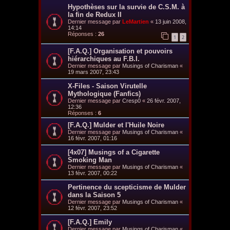
Hypothèses sur la survie de C.S.M. à
la fin de Redux II
Dernier message par
LeMartien
«
13 juin 2008,
14:14
Réponses :
26
1
2
[F.A.Q.] Organisation et pouvoirs
hiérarchiques au F.B.I.
Dernier message par
Musings of Charisman
«
19 mars 2007, 23:43
X-Files - Saison Virutelle
Mythologique (Fanfics)
Dernier message par
Cresp0
«
26 févr. 2007,
12:36
Réponses :
6
[F.A.Q.] Mulder et l'Huile Noire
Dernier message par
Musings of Charisman
«
16 févr. 2007, 01:16
[4x07] Musings of a Cigarette
Smoking Man
Dernier message par
Musings of Charisman
«
13 févr. 2007, 00:22
Pertinence du scepticisme de Mulder
dans la Saison 5
Dernier message par
Musings of Charisman
«
12 févr. 2007, 23:52
[F.A.Q.] Emily
Dernier message par
Musings of Charisman
«