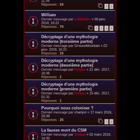
11:34
Réponses :
24
1
2
William
Dernier message par
LeMartien
«
09 janv.
2018, 16:22
Réponses :
74
1
2
3
4
Décryptage d'une mythologie
moderne (troisième partie)
Dernier message par
GrouseMountain
«
02
janv. 2018, 16:21
Réponses :
16
Décryptage d'une mythologie
moderne (deuxième partie)
Dernier message par
Guigui
«
21 déc. 2017,
16:36
Réponses :
1
Décryptage d'une mythologie
moderne (première partie)
Dernier message par
Guigui
«
15 déc. 2017,
01:31
Réponses :
1
Pourquoi nous coloniser ?
Dernier message par
charlym
«
17 mars 2016,
20:38
Réponses :
25
1
2
La fausse mort du CSM
Dernier message par
Guigui
«
02 mars 2016,
14:30