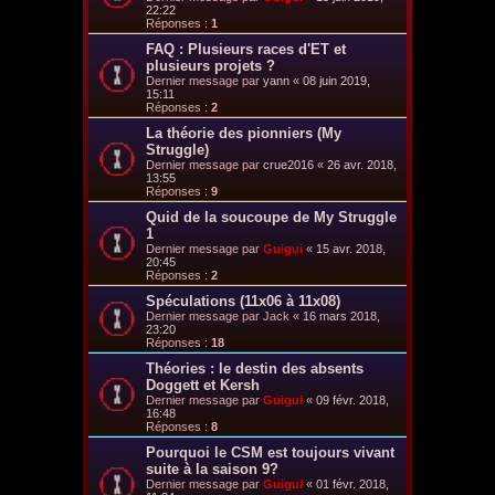
22:22
Réponses :
1
FAQ : Plusieurs races d'ET et
plusieurs projets ?
Dernier message par
yann
«
08 juin 2019,
15:11
Réponses :
2
La théorie des pionniers (My
Struggle)
Dernier message par
crue2016
«
26 avr. 2018,
13:55
Réponses :
9
Quid de la soucoupe de My Struggle
1
Dernier message par
Guigui
«
15 avr. 2018,
20:45
Réponses :
2
Spéculations (11x06 à 11x08)
Dernier message par
Jack
«
16 mars 2018,
23:20
Réponses :
18
Théories : le destin des absents
Doggett et Kersh
Dernier message par
Guigui
«
09 févr. 2018,
16:48
Réponses :
8
Pourquoi le CSM est toujours vivant
suite à la saison 9?
Dernier message par
Guigui
«
01 févr. 2018,