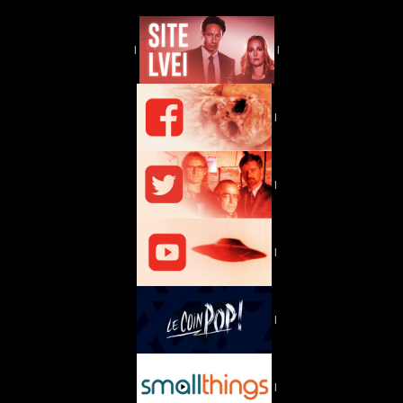
|
|
|
|
|
|
|