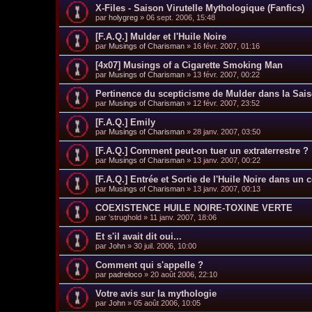
X-Files - Saison Virutelle Mythologique (Fanfics)
par
holygreg
»
06 sept. 2006, 15:48
[F.A.Q.] Mulder et l'Huile Noire
par
Musings of Charisman
»
16 févr. 2007, 01:16
[4x07] Musings of a Cigarette Smoking Man
par
Musings of Charisman
»
13 févr. 2007, 00:22
Pertinence du scepticisme de Mulder dans la Sai
par
Musings of Charisman
»
12 févr. 2007, 23:52
[F.A.Q.] Emily
par
Musings of Charisman
»
28 janv. 2007, 03:50
[F.A.Q.] Comment peut-on tuer un extraterrestre ?
par
Musings of Charisman
»
13 janv. 2007, 00:22
[F.A.Q.] Entrée et Sortie de l'Huile Noire dans un 
par
Musings of Charisman
»
13 janv. 2007, 00:13
COEXISTENCE HUILE NOIRE-TOXINE VERTE
par
'strughold
»
11 janv. 2007, 18:06
Et s'il avait dit oui...
par
John
»
30 juil. 2006, 10:00
Comment qui s'appelle ?
par
padreloco
»
20 août 2006, 22:10
Votre avis sur la mythologie
par
John
»
05 août 2006, 10:05