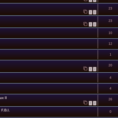
23
1
2
23
1
2
10
12
1
20
1
2
4
4
ux II
26
1
2
 F.B.I.
0