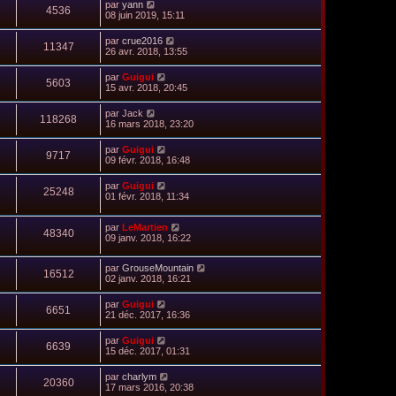
par
yann
4536
08 juin 2019, 15:11
par
crue2016
11347
26 avr. 2018, 13:55
par
Guigui
5603
15 avr. 2018, 20:45
par
Jack
118268
16 mars 2018, 23:20
par
Guigui
9717
09 févr. 2018, 16:48
par
Guigui
25248
01 févr. 2018, 11:34
par
LeMartien
48340
09 janv. 2018, 16:22
par
GrouseMountain
16512
02 janv. 2018, 16:21
par
Guigui
6651
21 déc. 2017, 16:36
par
Guigui
6639
15 déc. 2017, 01:31
par
charlym
20360
17 mars 2016, 20:38