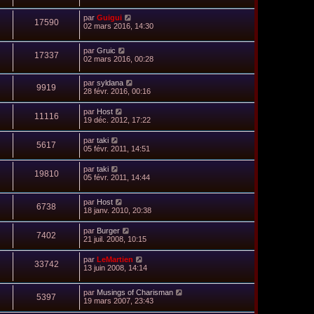
par
Guigui
17590
02 mars 2016, 14:30
par
Gruic
17337
02 mars 2016, 00:28
par
syldana
9919
28 févr. 2016, 00:16
par
Host
11116
19 déc. 2012, 17:22
par
taki
5617
05 févr. 2011, 14:51
par
taki
19810
05 févr. 2011, 14:44
par
Host
6738
18 janv. 2010, 20:38
par
Burger
7402
21 juil. 2008, 10:15
par
LeMartien
33742
13 juin 2008, 14:14
par
Musings of Charisman
5397
19 mars 2007, 23:43