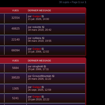
38 sujets • Page
1
sur
1
VUES
DERNIER MESSAGE
par
Guigui
32554
21 juil. 2026, 14:00
par
noisette
48825
18 mars 2018, 20:42
par
syldana
22140
08 mars 2018, 19:55
par
Guigui
66094
15 juil. 2006, 12:02
VUES
DERNIER MESSAGE
par
strughold
5684
15 juil. 2006, 17:11
par
GrouseMountain
39520
20 mars 2026, 11:22
par
Guigui
1305
26 sept. 2025, 12:59
par
Guigui
5241
15 juin 2019, 22:22