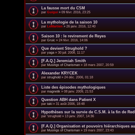
La fausse mort du CSM
par
Guigui
»
09 févr. 2016, 23:25
La mythologie de la saison 10
par
LeMartien
»
26 janv. 2016, 12:40
Saison 10 : le revirement de Reyes
par
Gruic
»
24 févr. 2016, 14:06
Que devient Strughold ?
par
yaga
»
30 juil. 2008, 11:17
[F.A.Q.] Jeremiah Smith
par
Musings of Charisman
»
18 mars 2007, 20:59
Alexander KRYCEK
par
strughold
»
24 déc. 2006, 01:18
Liste des épisodes mythologiques
par
magnetik
»
08 janv. 2009, 21:53
Question ABH dans Patient X
par
taki
»
31 août 2006, 18:48
Hypothèses sur la survie de C.S.M. à la fin de Red
par
'strughold
»
13 janv. 2007, 14:36
[F.A.Q.] Organisation et pouvoirs hiérarchiques au
par
Musings of Charisman
»
19 mars 2007, 23:43