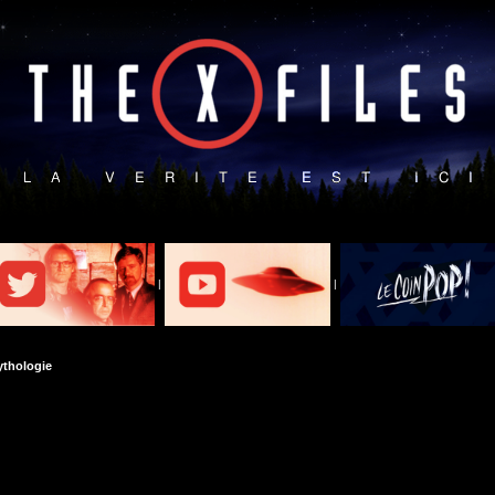
|
|
thologie