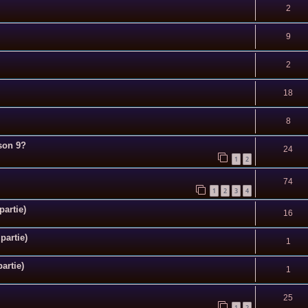
2
9
2
18
8
ison 9?
24
1
2
74
1
2
3
4
artie)
16
partie)
1
artie)
1
25
1
2