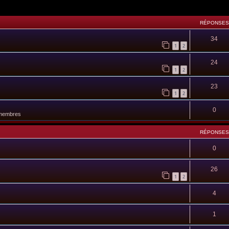
RÉPONSES
34
1
2
24
1
2
23
1
2
0
 membres
RÉPONSES
0
26
1
2
4
1