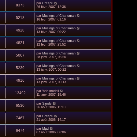
par
Cresp0
8373
26 févr. 2007, 12:36
par
Musings of Charisman
5218
16 févr. 2007, 01:16
par
Musings of Charisman
4928
13 févr. 2007, 00:22
par
Musings of Charisman
4821
12 févr. 2007, 23:52
par
Musings of Charisman
5067
28 janv. 2007, 03:50
par
Musings of Charisman
5239
13 janv. 2007, 00:22
par
Musings of Charisman
4916
13 janv. 2007, 00:13
par
'bob modell
13492
11 janv. 2007, 18:46
par
Sandy
6530
26 août 2006, 11:10
par
Cresp0
7467
21 août 2006, 14:17
par
Mad
6474
07 août 2006, 06:06