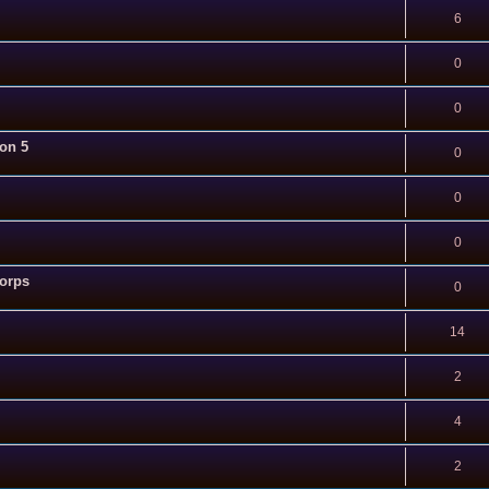
6
0
0
son 5
0
0
0
corps
0
14
2
4
2