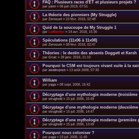
FAQ : Plusieurs races d'ET et plusieurs projets ?
par
yann
»
06 juin 2019, 07:51
La théorie des pionniers (My Struggle)
par
Zerosum
»
23 févr. 2016, 02:48
Quid de la soucoupe de My Struggle 1
par
LeMartien
»
14 avr. 2018, 15:36
Spéculations (11x06 à 11x08)
par
Zerosum
»
08 févr. 2018, 02:47
Théories : le destin des absents Doggett et Kersh
par
Gruic
»
28 janv. 2016, 21:10
Pourquoi le CSM est toujours vivant suite à la sa
par
awalespoot
»
13 août 2008, 07:30
William
par
yaga
»
08 sept. 2008, 15:42
Décryptage d'une mythologie moderne (troisième p
par
strughold
»
15 juil. 2006, 15:49
Décryptage d'une mythologie moderne (deuxième 
par
strughold
»
15 juil. 2006, 14:47
Décryptage d'une mythologie moderne (première p
par
strughold
»
15 juil. 2006, 13:49
Pourquoi nous coloniser ?
par
yaga
»
23 juil. 2008, 11:40