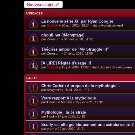
Nouveau sujet
ANNONCES
La nouvelle série XF par Ryan Coogler
par
Guigui
»
20 avr. 2025, 18:24
» dans
Forum général
ghouli.net (décryptage)
par
Zerosum
»
01 févr. 2018, 01:52
Théories autour de "My Struggle III"
par
Zerosum
»
24 janv. 2018, 11:09
[A LIRE] Règles d'usage !!!
par
Guigui
»
15 juil. 2006, 12:02
» dans
Accueil des nouveaux
SUJETS
Chris Carter : à propos de la mythologie...
par
strughold
»
15 juil. 2006, 17:11
Votre rapport à la mythologie
par
David Le Martien
»
25 juin 2021, 12:32
Mythologie : la 3e strate
par
Host
»
17 juin 2025, 15:10
Scully est-elle génétiquement une extraterrestre ?
par
yann
»
12 juin 2019, 21:11