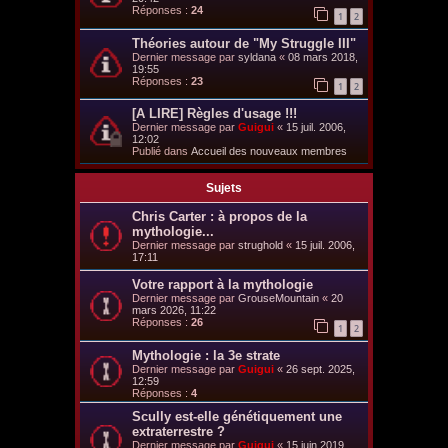
Réponses :
24
1
2
Théories autour de "My Struggle III"
Dernier message par
syldana
«
08 mars 2018,
19:55
Réponses :
23
1
2
[A LIRE] Règles d'usage !!!
Dernier message par
Guigui
«
15 juil. 2006,
12:02
Publié dans
Accueil des nouveaux membres
Sujets
Chris Carter : à propos de la
mythologie...
Dernier message par
strughold
«
15 juil. 2006,
17:11
Votre rapport à la mythologie
Dernier message par
GrouseMountain
«
20
mars 2026, 11:22
Réponses :
26
1
2
Mythologie : la 3e strate
Dernier message par
Guigui
«
26 sept. 2025,
12:59
Réponses :
4
Scully est-elle génétiquement une
extraterrestre ?
Dernier message par
Guigui
«
15 juin 2019,