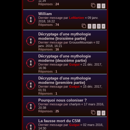
11:34
Réponses :
24
1
2
William
Dernier message par
LeMartien
«
09 janv.
2018, 16:22
Réponses :
74
1
2
3
4
Décryptage d'une mythologie
moderne (troisième partie)
Dernier message par
GrouseMountain
«
02
janv. 2018, 16:21
Réponses :
16
Décryptage d'une mythologie
moderne (deuxième partie)
Dernier message par
Guigui
«
21 déc. 2017,
16:36
Réponses :
1
Décryptage d'une mythologie
moderne (première partie)
Dernier message par
Guigui
«
15 déc. 2017,
01:31
Réponses :
1
Pourquoi nous coloniser ?
Dernier message par
charlym
«
17 mars 2016,
20:38
Réponses :
25
1
2
La fausse mort du CSM
Dernier message par
Guigui
«
02 mars 2016,
14:30