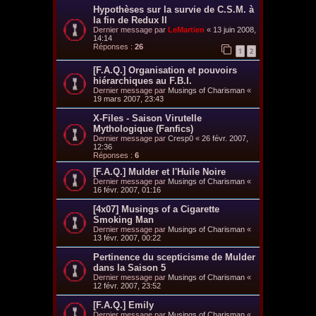
Hypothèses sur la survie de C.S.M. à
la fin de Redux II
Dernier message par
LeMartien
«
13 juin 2008,
14:14
Réponses :
26
1
2
[F.A.Q.] Organisation et pouvoirs
hiérarchiques au F.B.I.
Dernier message par
Musings of Charisman
«
19 mars 2007, 23:43
X-Files - Saison Virutelle
Mythologique (Fanfics)
Dernier message par
Cresp0
«
26 févr. 2007,
12:36
Réponses :
6
[F.A.Q.] Mulder et l'Huile Noire
Dernier message par
Musings of Charisman
«
16 févr. 2007, 01:16
[4x07] Musings of a Cigarette
Smoking Man
Dernier message par
Musings of Charisman
«
13 févr. 2007, 00:22
Pertinence du scepticisme de Mulder
dans la Saison 5
Dernier message par
Musings of Charisman
«
12 févr. 2007, 23:52
[F.A.Q.] Emily
Dernier message par
Musings of Charisman
«