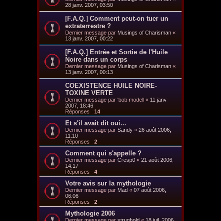
28 janv. 2007, 03:50
[F.A.Q.] Comment peut-on tuer un
extraterrestre ?
Dernier message par
Musings of Charisman
«
13 janv. 2007, 00:22
[F.A.Q.] Entrée et Sortie de l'Huile
Noire dans un corps
Dernier message par
Musings of Charisman
«
13 janv. 2007, 00:13
COEXISTENCE HUILE NOIRE-
TOXINE VERTE
Dernier message par
'bob modell
«
11 janv.
2007, 18:46
Réponses :
14
Et s'il avait dit oui...
Dernier message par
Sandy
«
26 août 2006,
11:10
Réponses :
2
Comment qui s'appelle ?
Dernier message par
Cresp0
«
21 août 2006,
14:17
Réponses :
4
Votre avis sur la mythologie
Dernier message par
Mad
«
07 août 2006,
06:06
Réponses :
2
Mythologie 2006
Dernier message par
strughold
«
18 juil. 2006,