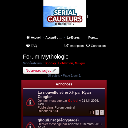
|
Accueil
Accueil du forum
Le Bureau des X-Files
Forum Mythologie
FAQ
Inscription
Connexion
Forum Mythologie
Modérateurs :
Spooky.
,
LeMartien
,
Guigui
Nouveau sujet
38 sujets • Page
1
sur
1
Annonces
La nouvelle série XF par Ryan
Coogler
Dernier message par
Guigui
«
21 juil. 2026,
14:00
Publié dans
Forum général
Réponses :
34
1
2
ghouli.net (décryptage)
Dernier message par
noisette
«
18 mars 2018,
20:42