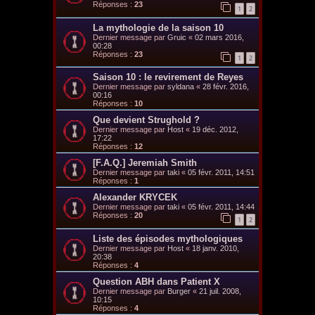
Réponses :
23
1
2
La mythologie de la saison 10
Dernier message par
Gruic
«
02 mars 2016,
00:28
Réponses :
23
1
2
Saison 10 : le revirement de Reyes
Dernier message par
syldana
«
28 févr. 2016,
00:16
Réponses :
10
Que devient Strughold ?
Dernier message par
Host
«
19 déc. 2012,
17:22
Réponses :
12
[F.A.Q.] Jeremiah Smith
Dernier message par
taki
«
05 févr. 2011, 14:51
Réponses :
1
Alexander KRYCEK
Dernier message par
taki
«
05 févr. 2011, 14:44
Réponses :
20
1
2
Liste des épisodes mythologiques
Dernier message par
Host
«
18 janv. 2010,
20:38
Réponses :
4
Question ABH dans Patient X
Dernier message par
Burger
«
21 juil. 2008,
10:15
Réponses :
4