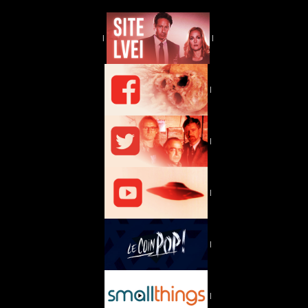
|
|
|
|
|
|
|