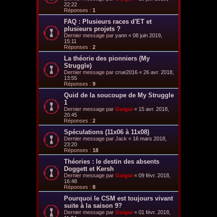
22:22
Réponses :
1
FAQ : Plusieurs races d'ET et
plusieurs projets ?
Dernier message par
yann
«
08 juin 2019,
15:11
Réponses :
2
La théorie des pionniers (My
Struggle)
Dernier message par
crue2016
«
26 avr. 2018,
13:55
Réponses :
9
Quid de la soucoupe de My Struggle
1
Dernier message par
Guigui
«
15 avr. 2018,
20:45
Réponses :
2
Spéculations (11x06 à 11x08)
Dernier message par
Jack
«
16 mars 2018,
23:20
Réponses :
18
Théories : le destin des absents
Doggett et Kersh
Dernier message par
Guigui
«
09 févr. 2018,
16:48
Réponses :
8
Pourquoi le CSM est toujours vivant
suite à la saison 9?
Dernier message par
Guigui
«
01 févr. 2018,