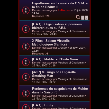
Hypothèses sur la survie de C.S.M. à
la fin de Redux II
Dernier message par
LeMartien
«
13 juin 2008,
14:14
Réponses :
26
1
2
[F.A.Q.] Organisation et pouvoirs
hiérarchiques au F.B.I.
Dernier message par
Musings of Charisman
«
19 mars 2007, 23:43
X-Files - Saison Virutelle
Mythologique (Fanfics)
Dernier message par
Cresp0
«
26 févr. 2007,
12:36
Réponses :
6
[F.A.Q.] Mulder et l'Huile Noire
Dernier message par
Musings of Charisman
«
16 févr. 2007, 01:16
[4x07] Musings of a Cigarette
Smoking Man
Dernier message par
Musings of Charisman
«
13 févr. 2007, 00:22
Pertinence du scepticisme de Mulder
dans la Saison 5
Dernier message par
Musings of Charisman
«
12 févr. 2007, 23:52
[F.A.Q.] Emily
Dernier message par
Musings of Charisman
«