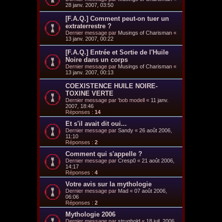
28 janv. 2007, 03:50
[F.A.Q.] Comment peut-on tuer un
extraterrestre ?
Dernier message par
Musings of Charisman
«
13 janv. 2007, 00:22
[F.A.Q.] Entrée et Sortie de l'Huile
Noire dans un corps
Dernier message par
Musings of Charisman
«
13 janv. 2007, 00:13
COEXISTENCE HUILE NOIRE-
TOXINE VERTE
Dernier message par
'bob modell
«
11 janv.
2007, 18:46
Réponses :
14
Et s'il avait dit oui...
Dernier message par
Sandy
«
26 août 2006,
11:10
Réponses :
2
Comment qui s'appelle ?
Dernier message par
Cresp0
«
21 août 2006,
14:17
Réponses :
4
Votre avis sur la mythologie
Dernier message par
Mad
«
07 août 2006,
06:06
Réponses :
2
Mythologie 2006
Dernier message par
strughold
«
18 juil. 2006,