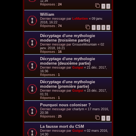
11:34
Réponses :
24
1
2
William
Dernier message par
LeMartien
«
09 janv.
2018, 16:22
Réponses :
74
1
2
3
4
Décryptage d'une mythologie
moderne (troisième partie)
Dernier message par
GrouseMountain
«
02
janv. 2018, 16:21
Réponses :
16
Décryptage d'une mythologie
moderne (deuxième partie)
Dernier message par
Guigui
«
21 déc. 2017,
16:36
Réponses :
1
Décryptage d'une mythologie
moderne (première partie)
Dernier message par
Guigui
«
15 déc. 2017,
01:31
Réponses :
1
Pourquoi nous coloniser ?
Dernier message par
charlym
«
17 mars 2016,
20:38
Réponses :
25
1
2
La fausse mort du CSM
Dernier message par
Guigui
«
02 mars 2016,
14:30