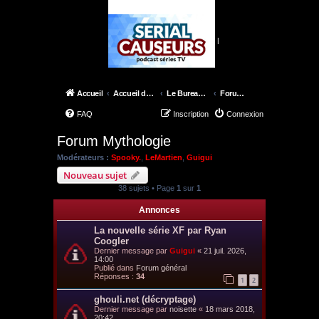
|
Accueil
Accueil du forum
Le Bureau des X-Files
Forum Mythologie
FAQ
Inscription
Connexion
Forum Mythologie
Modérateurs :
Spooky.
,
LeMartien
,
Guigui
Nouveau sujet
38 sujets • Page
1
sur
1
Annonces
La nouvelle série XF par Ryan
Coogler
Dernier message par
Guigui
«
21 juil. 2026,
14:00
Publié dans
Forum général
Réponses :
34
1
2
ghouli.net (décryptage)
Dernier message par
noisette
«
18 mars 2018,
20:42