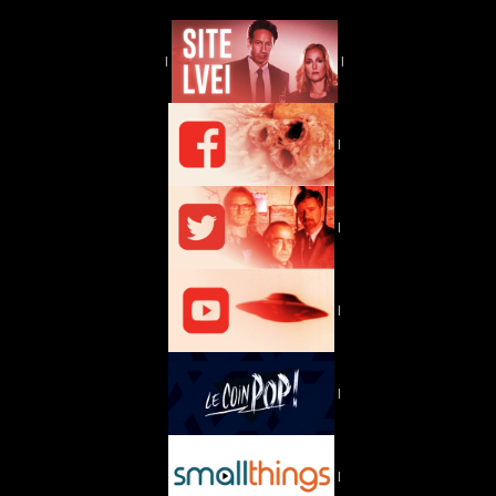
|
|
|
|
|
|
|