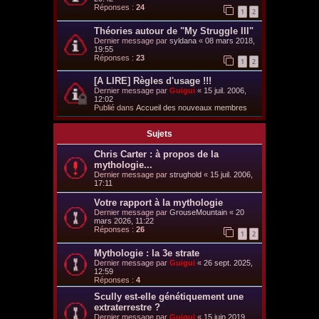
Réponses :
24
1
2
Théories autour de "My Struggle III"
Dernier message par
syldana
«
08 mars 2018,
19:55
Réponses :
23
1
2
[A LIRE] Règles d'usage !!!
Dernier message par
Guigui
«
15 juil. 2006,
12:02
Publié dans
Accueil des nouveaux membres
Sujets
Chris Carter : à propos de la
mythologie...
Dernier message par
strughold
«
15 juil. 2006,
17:11
Votre rapport à la mythologie
Dernier message par
GrouseMountain
«
20
mars 2026, 11:22
Réponses :
26
1
2
Mythologie : la 3e strate
Dernier message par
Guigui
«
26 sept. 2025,
12:59
Réponses :
4
Scully est-elle génétiquement une
extraterrestre ?
Dernier message par
Guigui
«
15 juin 2019,