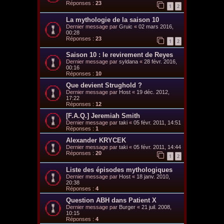
Réponses :
23
1
2
La mythologie de la saison 10
Dernier message par
Gruic
«
02 mars 2016,
00:28
Réponses :
23
1
2
Saison 10 : le revirement de Reyes
Dernier message par
syldana
«
28 févr. 2016,
00:16
Réponses :
10
Que devient Strughold ?
Dernier message par
Host
«
19 déc. 2012,
17:22
Réponses :
12
[F.A.Q.] Jeremiah Smith
Dernier message par
taki
«
05 févr. 2011, 14:51
Réponses :
1
Alexander KRYCEK
Dernier message par
taki
«
05 févr. 2011, 14:44
Réponses :
20
1
2
Liste des épisodes mythologiques
Dernier message par
Host
«
18 janv. 2010,
20:38
Réponses :
4
Question ABH dans Patient X
Dernier message par
Burger
«
21 juil. 2008,
10:15
Réponses :
4