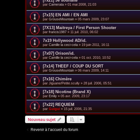
[7x21] Je souhaite
par
Camerata
»
01 mai 2008, 21:03
[7x15] EN AMI / EN AMI
par
GrouseMountain
»
05 mars 2009, 23:07
[7X13] Maitreya / First Person Shooter
par
francis1987
»
11 juil. 2010, 06:02
7x19 Hollywood AD/id.
par
Camille la ceci-cela
»
19 juin 2011, 16:11
[7x07] Orison/id.
par
Camille la ceci-cela
»
01 oct. 2010, 10:52
[7x14] THEEF / COUP DU SORT
par
GrouseMountain
»
06 mars 2009, 14:11
[7x16] Chimère
par
Jiguane/Petite.scully
»
28 juil. 2006, 05:51
[7x18] Nicotine (Brand X)
par
Emily
»
05 avr. 2009, 23:17
[7x22] REQUIEM
par
Guigui
»
15 juil. 2006, 21:35
Nouveau sujet
Revenir à l’accueil du forum