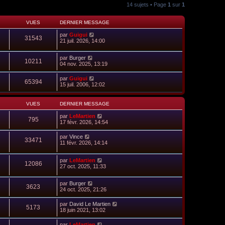
14 sujets • Page
1
sur
1
VUES
DERNIER MESSAGE
par
Guigui
31543
21 juil. 2026, 14:00
par
Burger
10211
04 nov. 2025, 13:19
par
Guigui
65394
15 juil. 2006, 12:02
VUES
DERNIER MESSAGE
par
LeMartien
795
17 févr. 2026, 14:54
par
Vince
33471
11 févr. 2026, 14:14
par
LeMartien
12086
27 oct. 2025, 11:33
par
Burger
3623
24 oct. 2025, 21:26
par
David Le Martien
5173
18 juin 2021, 13:02
par
LeMartien