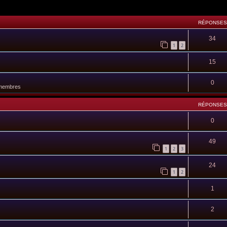
RÉPONSES
34
1
2
15
0
 membres
RÉPONSES
0
49
1
2
3
24
1
2
1
2