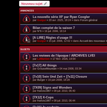
Nouveau sujet
ANNONCES
La nouvelle série XF par Ryan Coogler
par
Guigui
»
20 avr. 2025, 18:24
» dans
Forum général
Bilan complet de la saison 7
par
N°6
»
16 juil. 2006, 18:14
[A LIRE] Règles d'usage !!!
par
Guigui
»
15 juil. 2006, 12:02
» dans
Accueil des nouveaux
SUJETS
Les reviews de l'époque / ARCHIVES LVEI
par
LeMartien
»
17 févr. 2026, 14:54
[7x17] All things
par
GrouseMountain
»
04 mai 2008, 03:34
[7x10] Sein Und Zeit + [7x11] Closure
par
Burger
»
16 juin 2008, 18:28
[7X09] Signs and Wonders
par
francis1987
»
08 juil. 2010, 06:40
[7X12] X-Cops
par
francis1987
»
08 juil. 2010, 06:44