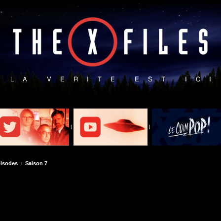
|
|
isodes
Saison 7