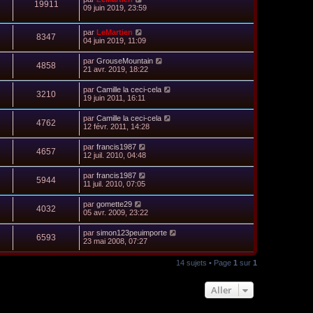
19911
09 juin 2019, 23:59
par
LeMartien
8347
04 juin 2019, 11:09
par
GrouseMountain
4858
21 avr. 2019, 18:22
par
Camille la ceci-cela
3210
19 juin 2011, 16:11
par
Camille la ceci-cela
4762
12 févr. 2011, 14:28
par
francis1987
4657
12 juil. 2010, 04:48
par
francis1987
5944
11 juil. 2010, 07:05
par
gomette29
4032
05 avr. 2009, 23:22
par
simon123peuimporte
6593
23 mai 2008, 07:27
14 sujets • Page
1
sur
1
Aller