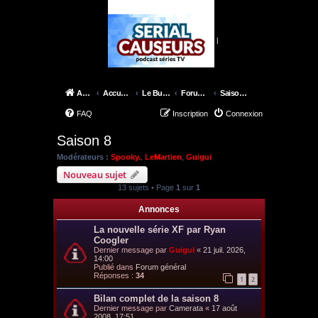
|
Accueil
Accueil du forum
Le Bureau des X-Files
Forum épisodes
Saison 8
FAQ
Inscription
Connexion
Saison 8
Modérateurs :
Spooky.
,
LeMartien
,
Guigui
Nouveau sujet
13 sujets • Page
1
sur
1
Annonces
La nouvelle série XF par Ryan
Coogler
Dernier message par
Guigui
«
21 juil. 2026,
14:00
Publié dans
Forum général
Réponses :
34
1
2
Bilan complet de la saison 8
Dernier message par
Camerata
«
17 août
2008, 17:51