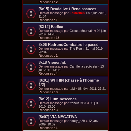
Réponses :
2
[8x15] Deadalive / Renaissances
Dernier message par
LeMartien
«
07 juin 2019,
11:34
Réponses :
1
[8X12] Badlaa
Dernier message par
GrouseMountain
«
04 juin
2019, 14:28
Réponses :
13
8x06 Redrum/Combattre le passé
Dernier message par
The Reg
«
31 mai 2019,
20:34
Réponses :
1
8x18 Vienen/id.
Dernier message par
Camille la ceci-cela
«
13
juil. 2011, 13:03
Réponses :
4
[8x01] WITHIN (chasse à l'homme
1/2)
Dernier message par
taki
«
06 févr. 2011, 21:21
Réponses :
9
[8x12] Luminescence
Dernier message par
francis1987
«
06 juil.
2010, 13:00
Réponses :
3
[8x07] VIA NEGATIVA
Dernier message par
scully_d29
«
12 janv.
2009, 10:02
Réponses :
1