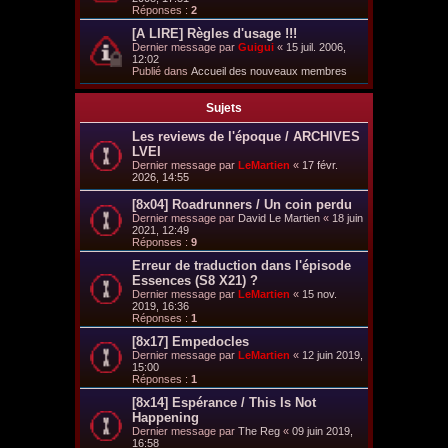
Réponses :
2
[A LIRE] Règles d'usage !!!
Dernier message par
Guigui
«
15 juil. 2006,
12:02
Publié dans
Accueil des nouveaux membres
Sujets
Les reviews de l'époque / ARCHIVES
LVEI
Dernier message par
LeMartien
«
17 févr.
2026, 14:55
[8x04] Roadrunners / Un coin perdu
Dernier message par
David Le Martien
«
18 juin
2021, 12:49
Réponses :
9
Erreur de traduction dans l'épisode
Essences (S8 X21) ?
Dernier message par
LeMartien
«
15 nov.
2019, 16:36
Réponses :
1
[8x17] Empedocles
Dernier message par
LeMartien
«
12 juin 2019,
15:00
Réponses :
1
[8x14] Espérance / This Is Not
Happening
Dernier message par
The Reg
«
09 juin 2019,
16:58