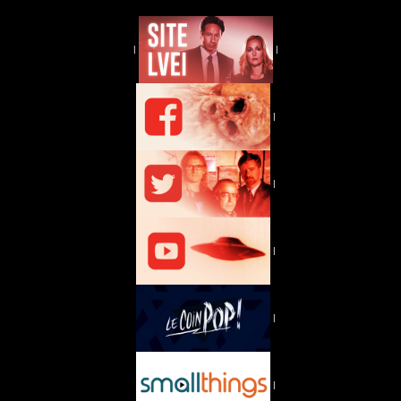
|
|
|
|
|
|
|