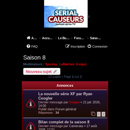
|
Accueil
Accueil du forum
Le Bureau des X-Files
Forum épisodes
Saison 8
FAQ
Inscription
Connexion
Saison 8
Modérateurs :
Spooky.
,
LeMartien
,
Guigui
Nouveau sujet
13 sujets • Page
1
sur
1
Annonces
La nouvelle série XF par Ryan
Coogler
Dernier message par
Guigui
«
21 juil. 2026,
14:00
Publié dans
Forum général
Réponses :
34
1
2
Bilan complet de la saison 8
Dernier message par
Camerata
«
17 août
2008, 17:51