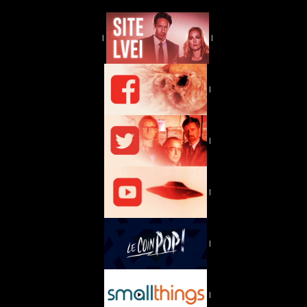
|
|
|
|
|
|
|