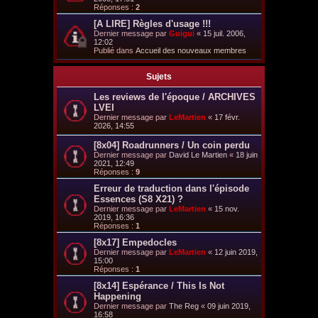
Réponses :
2
[A LIRE] Règles d'usage !!!
Dernier message par
Guigui
«
15 juil. 2006,
12:02
Publié dans
Accueil des nouveaux membres
Sujets
Les reviews de l'époque / ARCHIVES
LVEI
Dernier message par
LeMartien
«
17 févr.
2026, 14:55
[8x04] Roadrunners / Un coin perdu
Dernier message par
David Le Martien
«
18 juin
2021, 12:49
Réponses :
9
Erreur de traduction dans l'épisode
Essences (S8 X21) ?
Dernier message par
LeMartien
«
15 nov.
2019, 16:36
Réponses :
1
[8x17] Empedocles
Dernier message par
LeMartien
«
12 juin 2019,
15:00
Réponses :
1
[8x14] Espérance / This Is Not
Happening
Dernier message par
The Reg
«
09 juin 2019,
16:58