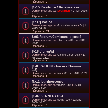
Réponses :
2
[8x15] Deadalive / Renaissances
Dernier message par
LeMartien
«
07 juin 2019,
11:34
Réponses :
1
[8X12] Badlaa
Dernier message par
GrouseMountain
«
04 juin
2019, 14:28
Réponses :
13
8x06 Redrum/Combattre le passé
Dernier message par
The Reg
«
31 mai 2019,
20:34
Réponses :
1
8x18 Vienen/id.
Dernier message par
Camille la ceci-cela
«
13
juil. 2011, 13:03
Réponses :
4
[8x01] WITHIN (chasse à l'homme
1/2)
Dernier message par
taki
«
06 févr. 2011, 21:21
Réponses :
9
[8x12] Luminescence
Dernier message par
francis1987
«
06 juil.
2010, 13:00
Réponses :
3
[8x07] VIA NEGATIVA
Dernier message par
scully_d29
«
12 janv.
2009, 10:02
Réponses :
1