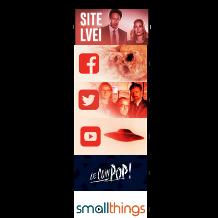
|
|
|
|
|
|
|