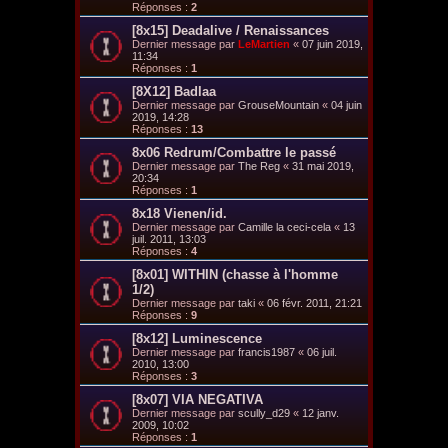
Réponses :
2
[8x15] Deadalive / Renaissances
Dernier message par
LeMartien
«
07 juin 2019,
11:34
Réponses :
1
[8X12] Badlaa
Dernier message par
GrouseMountain
«
04 juin
2019, 14:28
Réponses :
13
8x06 Redrum/Combattre le passé
Dernier message par
The Reg
«
31 mai 2019,
20:34
Réponses :
1
8x18 Vienen/id.
Dernier message par
Camille la ceci-cela
«
13
juil. 2011, 13:03
Réponses :
4
[8x01] WITHIN (chasse à l'homme
1/2)
Dernier message par
taki
«
06 févr. 2011, 21:21
Réponses :
9
[8x12] Luminescence
Dernier message par
francis1987
«
06 juil.
2010, 13:00
Réponses :
3
[8x07] VIA NEGATIVA
Dernier message par
scully_d29
«
12 janv.
2009, 10:02
Réponses :
1