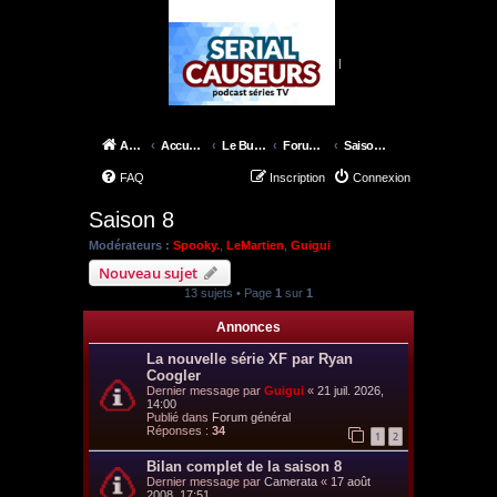
|
Accueil
Accueil du forum
Le Bureau des X-Files
Forum épisodes
Saison 8
FAQ
Inscription
Connexion
Saison 8
Modérateurs :
Spooky.
,
LeMartien
,
Guigui
Nouveau sujet
13 sujets • Page
1
sur
1
Annonces
La nouvelle série XF par Ryan
Coogler
Dernier message par
Guigui
«
21 juil. 2026,
14:00
Publié dans
Forum général
Réponses :
34
1
2
Bilan complet de la saison 8
Dernier message par
Camerata
«
17 août
2008, 17:51