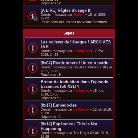
Réponses :
2
[A LIRE] Règles d'usage !!!
Dernier message par
Guigui
«
15 juil. 2006,
12:02
Publié dans
Accueil des nouveaux membres
Sujets
Les reviews de l'époque / ARCHIVES
LVEI
Dernier message par
LeMartien
«
17 févr.
2026, 14:55
[8x04] Roadrunners / Un coin perdu
Dernier message par
David Le Martien
«
18 juin
2021, 12:49
Réponses :
9
Erreur de traduction dans l'épisode
Essences (S8 X21) ?
Dernier message par
LeMartien
«
15 nov.
2019, 16:36
Réponses :
1
[8x17] Empedocles
Dernier message par
LeMartien
«
12 juin 2019,
15:00
Réponses :
1
[8x14] Espérance / This Is Not
Happening
Dernier message par
The Reg
«
09 juin 2019,
16:58