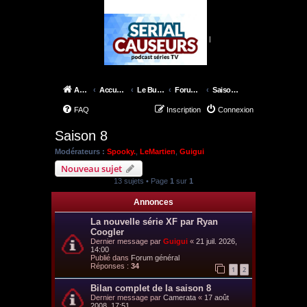
|
Accueil
Accueil du forum
Le Bureau des X-Files
Forum épisodes
Saison 8
FAQ
Inscription
Connexion
Saison 8
Modérateurs :
Spooky.
,
LeMartien
,
Guigui
Nouveau sujet
13 sujets • Page
1
sur
1
Annonces
La nouvelle série XF par Ryan
Coogler
Dernier message par
Guigui
«
21 juil. 2026,
14:00
Publié dans
Forum général
Réponses :
34
1
2
Bilan complet de la saison 8
Dernier message par
Camerata
«
17 août
2008, 17:51