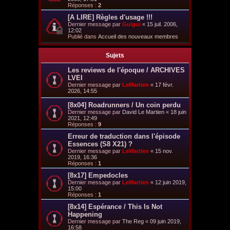
Réponses :
2
[A LIRE] Règles d'usage !!!
Dernier message par
Guigui
«
15 juil. 2006,
12:02
Publié dans
Accueil des nouveaux membres
Sujets
Les reviews de l'époque / ARCHIVES
LVEI
Dernier message par
LeMartien
«
17 févr.
2026, 14:55
[8x04] Roadrunners / Un coin perdu
Dernier message par
David Le Martien
«
18 juin
2021, 12:49
Réponses :
9
Erreur de traduction dans l'épisode
Essences (S8 X21) ?
Dernier message par
LeMartien
«
15 nov.
2019, 16:36
Réponses :
1
[8x17] Empedocles
Dernier message par
LeMartien
«
12 juin 2019,
15:00
Réponses :
1
[8x14] Espérance / This Is Not
Happening
Dernier message par
The Reg
«
09 juin 2019,
16:58