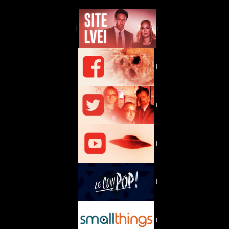
|
|
|
|
|
|
|