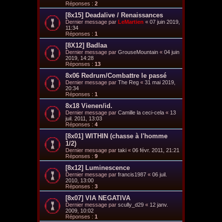
Réponses :
2
[8x15] Deadalive / Renaissances
Dernier message par
LeMartien
«
07 juin 2019,
11:34
Réponses :
1
[8X12] Badlaa
Dernier message par
GrouseMountain
«
04 juin
2019, 14:28
Réponses :
13
8x06 Redrum/Combattre le passé
Dernier message par
The Reg
«
31 mai 2019,
20:34
Réponses :
1
8x18 Vienen/id.
Dernier message par
Camille la ceci-cela
«
13
juil. 2011, 13:03
Réponses :
4
[8x01] WITHIN (chasse à l'homme
1/2)
Dernier message par
taki
«
06 févr. 2011, 21:21
Réponses :
9
[8x12] Luminescence
Dernier message par
francis1987
«
06 juil.
2010, 13:00
Réponses :
3
[8x07] VIA NEGATIVA
Dernier message par
scully_d29
«
12 janv.
2009, 10:02
Réponses :
1