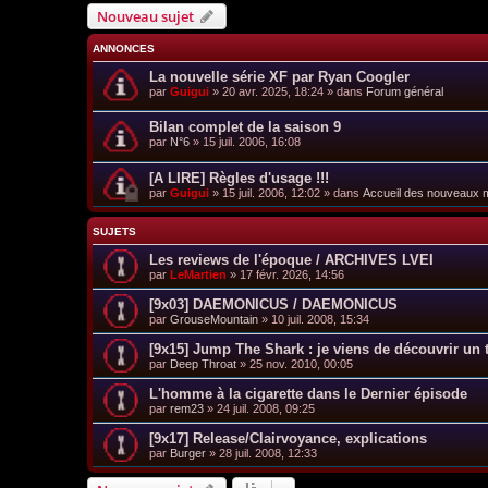
Nouveau sujet
ANNONCES
La nouvelle série XF par Ryan Coogler
par
Guigui
»
20 avr. 2025, 18:24
» dans
Forum général
Bilan complet de la saison 9
par
N°6
»
15 juil. 2006, 16:08
[A LIRE] Règles d'usage !!!
par
Guigui
»
15 juil. 2006, 12:02
» dans
Accueil des nouveaux
SUJETS
Les reviews de l'époque / ARCHIVES LVEI
par
LeMartien
»
17 févr. 2026, 14:56
[9x03] DAEMONICUS / DAEMONICUS
par
GrouseMountain
»
10 juil. 2008, 15:34
[9x15] Jump The Shark : je viens de découvrir un 
par
Deep Throat
»
25 nov. 2010, 00:05
L'homme à la cigarette dans le Dernier épisode
par
rem23
»
24 juil. 2008, 09:25
[9x17] Release/Clairvoyance, explications
par
Burger
»
28 juil. 2008, 12:33