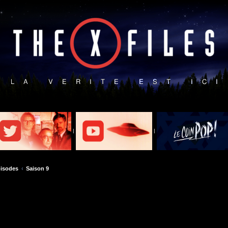
|
|
isodes
Saison 9