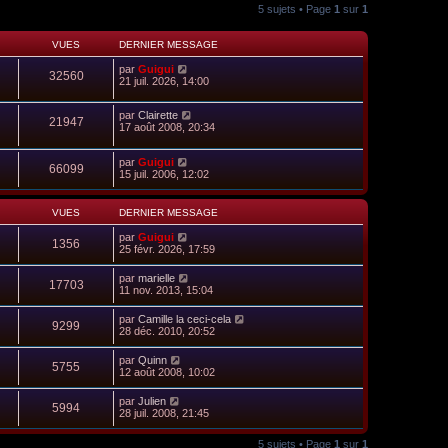
5 sujets • Page
1
sur
1
VUES
DERNIER MESSAGE
par
Guigui
32560
21 juil. 2026, 14:00
par
Clairette
21947
17 août 2008, 20:34
par
Guigui
66099
15 juil. 2006, 12:02
VUES
DERNIER MESSAGE
par
Guigui
1356
25 févr. 2026, 17:59
par
marielle
17703
11 nov. 2013, 15:04
par
Camille la ceci-cela
9299
28 déc. 2010, 20:52
par
Quinn
5755
12 août 2008, 10:02
par
Julien
5994
28 juil. 2008, 21:45
5 sujets • Page
1
sur
1