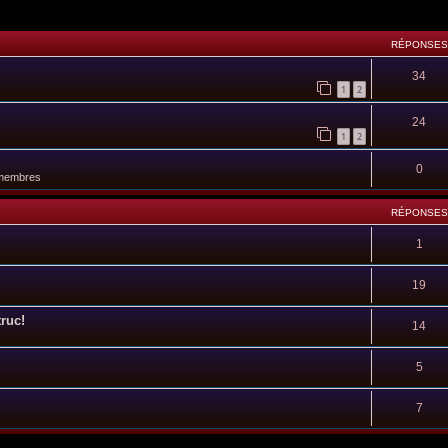
RÉPONSES
34
1
2
24
1
2
0
 membres
RÉPONSES
1
19
truc!
14
5
7