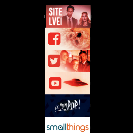
|
|
|
|
|
|
|