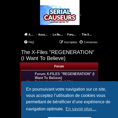
|
Accueil
Accueil du forum
Le Bureau des X-Files
Forum Films
The X-Files "REGENERATION" (I Want To Believe)
FAQ
Inscription
Connexion
The X-Files "REGENERATION"
(I Want To Believe)
Forum
Forum X-FILES "REGENERATION" (I
Want To Believe)
Tout sur le second film X-Files
REGENERATION (I Want To Believe)
Modérateurs :
Spooky.
,
LeMartien
,
Guigui
En poursuivant votre navigation sur ce site,
Sujets :
121
vous acceptez l’utilisation de cookies vous
permettant de bénéficier d’une expérience de
Aller
navigation optimale.
En savoir plus…
Accueil
Accueil du forum