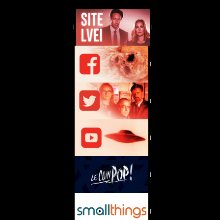
|
|
|
|
|
|
|