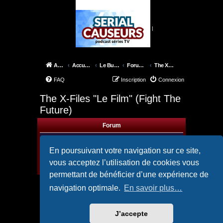
|
Accueil
Accueil du forum
Le Bureau des X-Files
Forum Films
The X-Files "Le Film" (Fight The Future)
FAQ
Inscription
Connexion
The X-Files "Le Film" (Fight The
Future)
Forum
Forum X-Files "le Film" (Fight The
Future)
En poursuivant votre navigation sur ce site,
Forum fight-the future
Modérateurs :
Spooky.
,
LeMartien
,
Guigui
vous acceptez l’utilisation de cookies vous
Sujets :
7
permettant de bénéficier d’une expérience de
navigation optimale.
En savoir plus…
Aller
J’accepte
Accueil
Accueil du forum