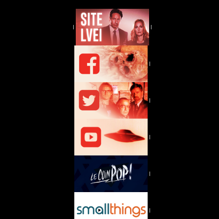
|
|
|
|
|
|
|