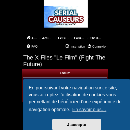
|
Accueil
Accueil du forum
Le Bureau des X-Files
Forum Films
The X-Files "Le Film" (Fight The Future)
FAQ
Inscription
Connexion
The X-Files "Le Film" (Fight The
Future)
Forum
Forum X-Files "le Film" (Fight The
Future)
En poursuivant votre navigation sur ce site,
Forum fight-the future
Modérateurs :
Spooky.
,
LeMartien
,
Guigui
vous acceptez l’utilisation de cookies vous
Sujets :
7
permettant de bénéficier d’une expérience de
navigation optimale.
En savoir plus…
Aller
J’accepte
Accueil
Accueil du forum