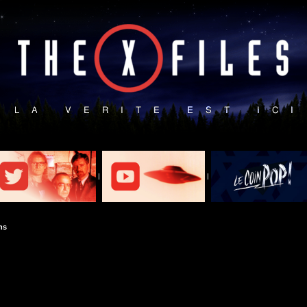
|
|
ns