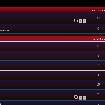
RÉPONSES
34
1
2
0
 membres
RÉPONSES
0
8
7
4
15
31
1
2
s