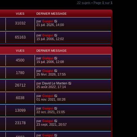
22 sujets • Page
1
sur
1
VUES
DERNIER MESSAGE
par
Guigui
31032
21 juil. 2026, 14:00
par
Guigui
65163
15 juil. 2006, 12:02
VUES
DERNIER MESSAGE
par
Guigui
4500
15 juil. 2006, 12:08
par
Guigui
1780
25 févr. 2026, 17:55
par
David Le Martien
26712
25 août 2022, 17:14
par
Guigui
6038
01 nov. 2021, 00:26
par
Guigui
13099
22 oct. 2021, 21:05
par
Guigui
23178
23 sept. 2021, 20:57
par
Guigui