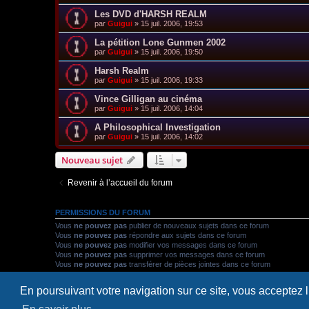
Les DVD d'HARSH REALM
par
Guigui
»
15 juil. 2006, 19:53
La pétition Lone Gunmen 2002
par
Guigui
»
15 juil. 2006, 19:50
Harsh Realm
par
Guigui
»
15 juil. 2006, 19:33
Vince Gilligan au cinéma
par
Guigui
»
15 juil. 2006, 14:04
A Philosophical Investigation
par
Guigui
»
15 juil. 2006, 14:02
Nouveau sujet
Revenir à l’accueil du forum
PERMISSIONS DU FORUM
Vous
ne pouvez pas
publier de nouveaux sujets dans ce forum
Vous
ne pouvez pas
répondre aux sujets dans ce forum
Vous
ne pouvez pas
modifier vos messages dans ce forum
Vous
ne pouvez pas
supprimer vos messages dans ce forum
Vous
ne pouvez pas
transférer de pièces jointes dans ce forum
En poursuivant votre navigation sur ce site, vous acceptez 
Accueil
Accueil du forum