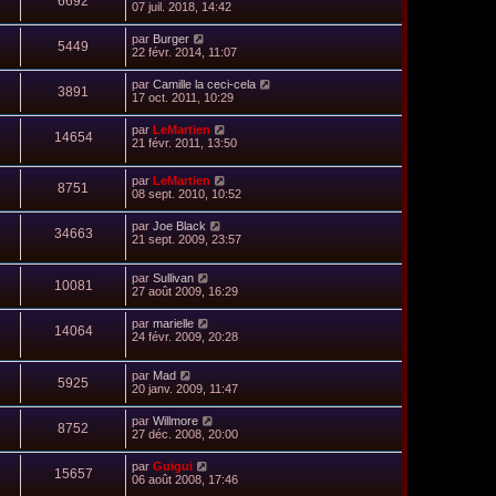
6692
07 juil. 2018, 14:42
par
Burger
5449
22 févr. 2014, 11:07
par
Camille la ceci-cela
3891
17 oct. 2011, 10:29
par
LeMartien
14654
21 févr. 2011, 13:50
par
LeMartien
8751
08 sept. 2010, 10:52
par
Joe Black
34663
21 sept. 2009, 23:57
par
Sullivan
10081
27 août 2009, 16:29
par
marielle
14064
24 févr. 2009, 20:28
par
Mad
5925
20 janv. 2009, 11:47
par
Willmore
8752
27 déc. 2008, 20:00
par
Guigui
15657
06 août 2008, 17:46