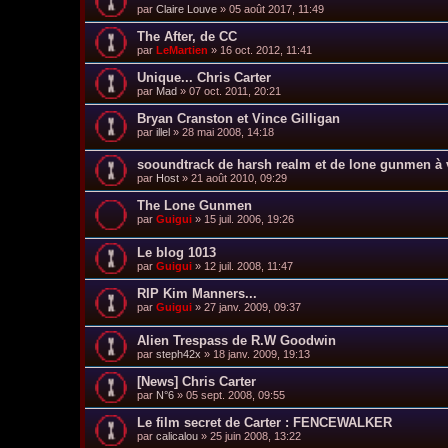
par
Claire Louve
»
05 août 2017, 11:49
The After, de CC
par
LeMartien
»
16 oct. 2012, 11:41
Unique... Chris Carter
par
Mad
»
07 oct. 2011, 20:21
Bryan Cranston et Vince Gilligan
par
illel
»
28 mai 2008, 14:18
sooundtrack de harsh realm et de lone gunmen à v
par
Host
»
21 août 2010, 09:29
The Lone Gunmen
par
Guigui
»
15 juil. 2006, 19:26
Le blog 1013
par
Guigui
»
12 juil. 2008, 11:47
RIP Kim Manners...
par
Guigui
»
27 janv. 2009, 09:37
Alien Trespass de R.W Goodwin
par
steph42x
»
18 janv. 2009, 19:13
[News] Chris Carter
par
N°6
»
05 sept. 2008, 09:55
Le film secret de Carter : FENCEWALKER
par
calicalou
»
25 juin 2008, 13:22