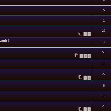
4
5
1
21
1
2
enir !
11
55
1
2
3
13
22
1
2
5
12
20
1
2