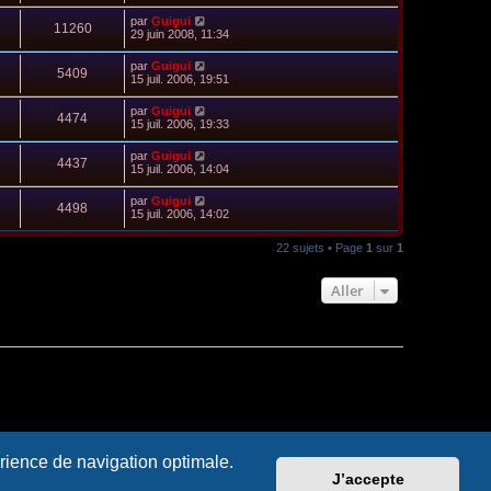
par
Guigui
11260
29 juin 2008, 11:34
par
Guigui
5409
15 juil. 2006, 19:51
par
Guigui
4474
15 juil. 2006, 19:33
par
Guigui
4437
15 juil. 2006, 14:04
par
Guigui
4498
15 juil. 2006, 14:02
22 sujets • Page
1
sur
1
Aller
érience de navigation optimale.
ous contacter
Supprimer les cookies
Fuseau horaire sur
UTC+02:00
J’accepte