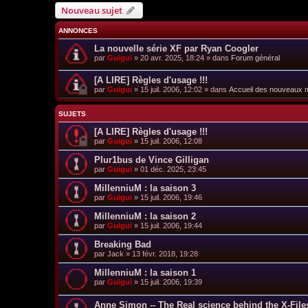
Nouveau sujet
ANNONCES
La nouvelle série XF par Ryan Coogler
par
Guigui
»
20 avr. 2025, 18:24
» dans
Forum général
[A LIRE] Règles d'usage !!!
par
Guigui
»
15 juil. 2006, 12:02
» dans
Accueil des nouveaux
SUJETS
[A LIRE] Règles d'usage !!!
par
Guigui
»
15 juil. 2006, 12:08
Plur1bus de Vince Gilligan
par
Guigui
»
01 déc. 2025, 23:45
MillenniuM : la saison 3
par
Guigui
»
15 juil. 2006, 19:46
MillenniuM : la saison 2
par
Guigui
»
15 juil. 2006, 19:44
Breaking Bad
par
Jack
»
13 févr. 2018, 19:28
MillenniuM : la saison 1
par
Guigui
»
15 juil. 2006, 19:39
Anne Simon -- The Real science behind the X-File