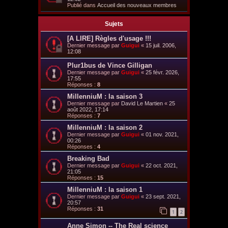
Publié dans
Accueil des nouveaux membres
Sujets
[A LIRE] Règles d'usage !!!
Dernier message par
Guigui
«
15 juil. 2006,
12:08
Plur1bus de Vince Gilligan
Dernier message par
Guigui
«
25 févr. 2026,
17:55
Réponses :
8
MillenniuM : la saison 3
Dernier message par
David Le Martien
«
25
août 2022, 17:14
Réponses :
7
MillenniuM : la saison 2
Dernier message par
Guigui
«
01 nov. 2021,
00:26
Réponses :
4
Breaking Bad
Dernier message par
Guigui
«
22 oct. 2021,
21:05
Réponses :
15
MillenniuM : la saison 1
Dernier message par
Guigui
«
23 sept. 2021,
20:57
Réponses :
31
1
2
Anne Simon -- The Real science