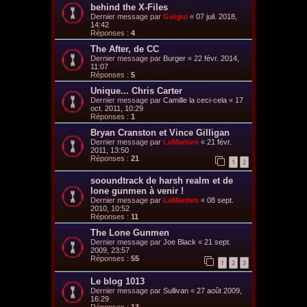
behind the X-Files
Dernier message par
Guigui
«
07 juil. 2018,
14:42
Réponses :
4
The After, de CC
Dernier message par
Burger
«
22 févr. 2014,
11:07
Réponses :
5
Unique... Chris Carter
Dernier message par
Camille la ceci-cela
«
17
oct. 2011, 10:29
Réponses :
1
Bryan Cranston et Vince Gilligan
Dernier message par
LeMartien
«
21 févr.
2011, 13:50
Réponses :
21
1
2
sooundtrack de harsh realm et de
lone gunmen à venir !
Dernier message par
LeMartien
«
08 sept.
2010, 10:52
Réponses :
11
The Lone Gunmen
Dernier message par
Joe Black
«
21 sept.
2009, 23:57
Réponses :
55
1
2
3
Le blog 1013
Dernier message par
Sullivan
«
27 août 2009,
16:29