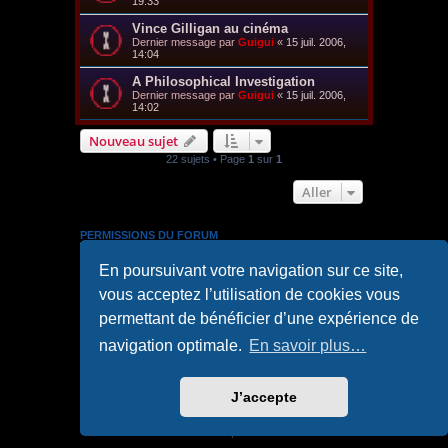
19:33
Vince Gilligan au cinéma
Dernier message par
Guigui
«
15 juil. 2006,
14:04
A Philosophical Investigation
Dernier message par
Guigui
«
15 juil. 2006,
14:02
Nouveau sujet
22 sujets • Page
1
sur
1
Aller
PERMISSIONS DU FORUM
Vous
ne pouvez pas
publier de nouveaux sujets dans ce
En poursuivant votre navigation sur ce site,
forum
Vous
ne pouvez pas
répondre aux sujets dans ce forum
vous acceptez l’utilisation de cookies vous
Vous
ne pouvez pas
modifier vos messages dans ce
forum
permettant de bénéficier d’une expérience de
Vous
ne pouvez pas
supprimer vos messages dans ce
forum
navigation optimale.
En savoir plus…
Vous
ne pouvez pas
transférer de pièces jointes dans ce
forum
J’accepte
Accueil
Accueil du forum
Confidentialité
|
Conditions