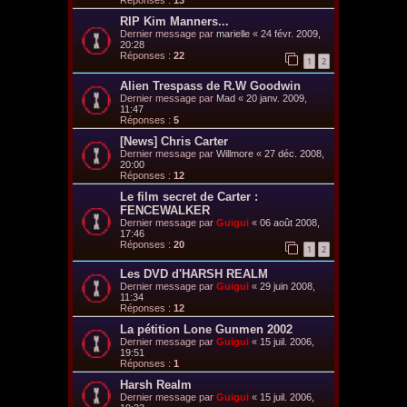
Réponses :
13
RIP Kim Manners...
Dernier message par
marielle
«
24 févr. 2009,
20:28
Réponses :
22
1
2
Alien Trespass de R.W Goodwin
Dernier message par
Mad
«
20 janv. 2009,
11:47
Réponses :
5
[News] Chris Carter
Dernier message par
Willmore
«
27 déc. 2008,
20:00
Réponses :
12
Le film secret de Carter :
FENCEWALKER
Dernier message par
Guigui
«
06 août 2008,
17:46
Réponses :
20
1
2
Les DVD d'HARSH REALM
Dernier message par
Guigui
«
29 juin 2008,
11:34
Réponses :
12
La pétition Lone Gunmen 2002
Dernier message par
Guigui
«
15 juil. 2006,
19:51
Réponses :
1
Harsh Realm
Dernier message par
Guigui
«
15 juil. 2006,