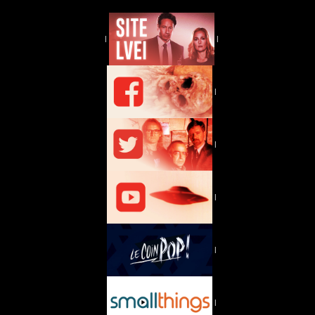
|
|
|
|
|
|
|