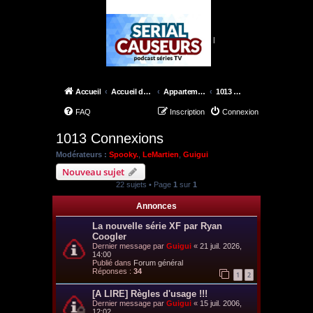
|
Accueil
Accueil du forum
Appartement 42
1013 Connexions
FAQ
Inscription
Connexion
1013 Connexions
Modérateurs :
Spooky.
,
LeMartien
,
Guigui
Nouveau sujet
22 sujets • Page
1
sur
1
Annonces
La nouvelle série XF par Ryan
Coogler
Dernier message par
Guigui
«
21 juil. 2026,
14:00
Publié dans
Forum général
Réponses :
34
1
2
[A LIRE] Règles d'usage !!!
Dernier message par
Guigui
«
15 juil. 2006,
12:02