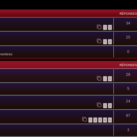
RÉPONSES
34
1
2
25
1
2
0
 membres
RÉPONSES
29
1
2
5
24
1
2
97
1
2
3
4
5
3