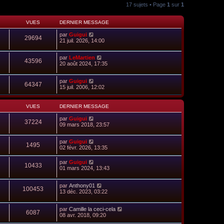
17 sujets • Page
1
sur
1
VUES
DERNIER MESSAGE
par
Guigui
29694
21 juil. 2026, 14:00
par
LeMartien
43596
20 août 2024, 17:35
par
Guigui
64347
15 juil. 2006, 12:02
VUES
DERNIER MESSAGE
par
Guigui
37224
09 mars 2018, 23:57
par
Guigui
1495
02 févr. 2026, 13:35
par
Guigui
10433
01 mars 2024, 13:43
par
Anthony01
100453
13 déc. 2023, 03:22
par
Camille la ceci-cela
6087
08 avr. 2018, 09:20