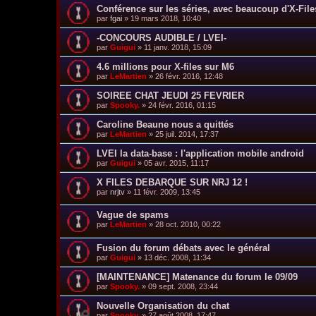
Conférence sur les séries, avec beaucoup d'X-File
par
fgai
»
19 mars 2018, 10:40
-CONCOURS AUDIBLE / LVEI-
par
Guigui
»
11 janv. 2018, 15:09
4.6 millions pour X-files sur M6
par
LeMartien
»
26 févr. 2016, 12:48
SOIREE CHAT JEUDI 25 FEVRIER
par
Spooky.
»
24 févr. 2016, 01:15
Caroline Beaune nous a quittés
par
LeMartien
»
25 juil. 2014, 17:37
LVEI la data-base : l'application mobile android
par
Guigui
»
05 avr. 2015, 11:17
X FILES DEBARQUE SUR NRJ 12 !
par
nrjtv
»
11 févr. 2009, 13:45
Vague de spams
par
LeMartien
»
28 oct. 2010, 00:22
Fusion du forum débats avec le général
par
Guigui
»
13 déc. 2008, 11:34
[MAINTENANCE] Matenance du forum le 09/09
par
Spooky.
»
09 sept. 2008, 23:44
Nouvelle Organisation du chat
par
Spooky.
»
27 août 2008, 17:47