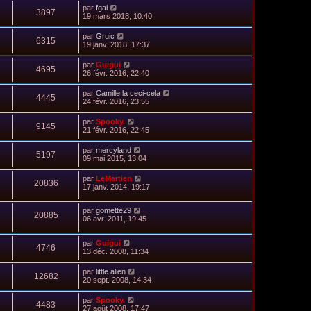
par
fgai
3897
19 mars 2018, 10:40
par
Gruic
6315
19 janv. 2018, 17:37
par
Guigui
4695
26 févr. 2016, 22:40
par
Camille la ceci-cela
4445
24 févr. 2016, 23:55
par
Spooky.
9145
21 févr. 2016, 22:45
par
mercyland
5197
09 mai 2015, 13:04
par
LeMartien
20836
17 janv. 2014, 19:17
par
gomette29
20885
06 avr. 2011, 19:45
par
Guigui
4746
13 déc. 2008, 11:34
par
little.alien
12682
20 sept. 2008, 14:34
par
Spooky.
4483
27 août 2008, 17:47