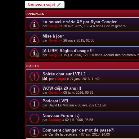
Nouveau sujet
ANNONCES
La nouvelle série XF par Ryan Coogler
par
Guigui
»
20 avr. 2025, 18:24
» dans
Forum général
Mise à jour
par
Guigui
»
26 mars 2015, 02:30
[A LIRE] Règles d'usage !!!
par
Guigui
»
15 juil. 2006, 12:02
» dans
Accueil des nouveaux
SUJETS
Soirée chat sur LVEI ?
par
Guigui
»
27 janv. 2016, 11:42
WOW déjà 20 ans !!!
par
Guigui
»
05 janv. 2026, 00:35
Podcast LVEI
par
David Le Martien
»
30 avr. 2021, 11:26
Nouveau Forum ! :)
par
Spooky.
»
02 juil. 2008, 03:58
Comment changer de mot de passe?!
par
Camille la ceci-cela
»
07 avr. 2018, 14:00