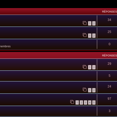
RÉPONSES
34
1
2
25
1
2
0
 membres
RÉPONSES
29
1
2
5
24
1
2
97
1
2
3
4
5
3