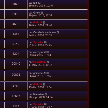
par
fgai
3898
19 mars 2018, 10:40
par
Gruic
6315
19 janv. 2018, 17:37
par
Guigui
4698
26 févr. 2016, 22:40
par
Camille la ceci-cela
4447
24 févr. 2016, 23:55
par
Spooky.
9149
21 févr. 2016, 22:45
par
mercyland
5204
09 mai 2015, 13:04
par
LeMartien
20840
17 janv. 2014, 19:17
par
gomette29
20891
06 avr. 2011, 19:45
par
Guigui
4748
13 déc. 2008, 11:34
par
little.alien
12686
20 sept. 2008, 14:34
par
Spooky.
4486
27 août 2008, 17:47