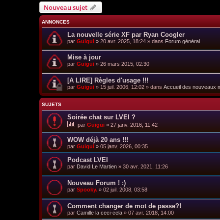
Nouveau sujet
ANNONCES
La nouvelle série XF par Ryan Coogler
par
Guigui
»
20 avr. 2025, 18:24
» dans
Forum général
Mise à jour
par
Guigui
»
26 mars 2015, 02:30
[A LIRE] Règles d'usage !!!
par
Guigui
»
15 juil. 2006, 12:02
» dans
Accueil des nouveaux
SUJETS
Soirée chat sur LVEI ?
par
Guigui
»
27 janv. 2016, 11:42
WOW déjà 20 ans !!!
par
Guigui
»
05 janv. 2026, 00:35
Podcast LVEI
par
David Le Martien
»
30 avr. 2021, 11:26
Nouveau Forum ! :)
par
Spooky.
»
02 juil. 2008, 03:58
Comment changer de mot de passe?!
par
Camille la ceci-cela
»
07 avr. 2018, 14:00