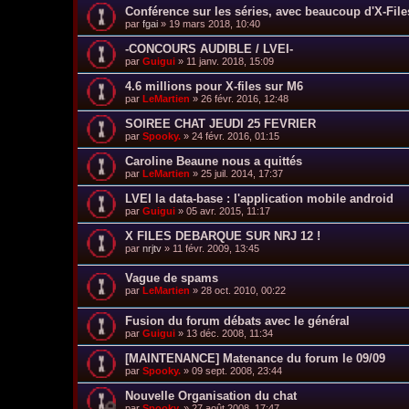
Conférence sur les séries, avec beaucoup d'X-File
par
fgai
»
19 mars 2018, 10:40
-CONCOURS AUDIBLE / LVEI-
par
Guigui
»
11 janv. 2018, 15:09
4.6 millions pour X-files sur M6
par
LeMartien
»
26 févr. 2016, 12:48
SOIREE CHAT JEUDI 25 FEVRIER
par
Spooky.
»
24 févr. 2016, 01:15
Caroline Beaune nous a quittés
par
LeMartien
»
25 juil. 2014, 17:37
LVEI la data-base : l'application mobile android
par
Guigui
»
05 avr. 2015, 11:17
X FILES DEBARQUE SUR NRJ 12 !
par
nrjtv
»
11 févr. 2009, 13:45
Vague de spams
par
LeMartien
»
28 oct. 2010, 00:22
Fusion du forum débats avec le général
par
Guigui
»
13 déc. 2008, 11:34
[MAINTENANCE] Matenance du forum le 09/09
par
Spooky.
»
09 sept. 2008, 23:44
Nouvelle Organisation du chat
par
Spooky.
»
27 août 2008, 17:47