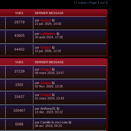
17 sujets • Page
1
sur
1
VUES
DERNIER MESSAGE
par
Guigui
29779
21 juil. 2026, 14:00
par
LeMartien
43605
20 août 2024, 17:35
par
Guigui
64402
15 juil. 2006, 12:02
VUES
DERNIER MESSAGE
par
Guigui
37229
09 mars 2018, 23:57
par
Guigui
1502
02 févr. 2026, 13:35
par
Guigui
10437
01 mars 2024, 13:43
par
Anthony01
100467
13 déc. 2023, 03:22
par
Camille la ceci-cela
6088
08 avr. 2018, 09:20