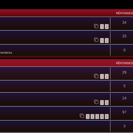
RÉPONSES
34
1
2
25
1
2
0
 membres
RÉPONSES
29
1
2
5
24
1
2
97
1
2
3
4
5
3