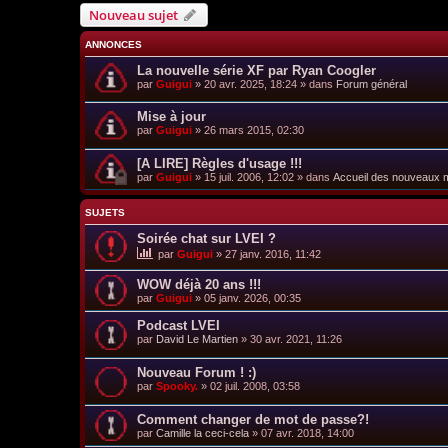
Nouveau sujet
ANNONCES
La nouvelle série XF par Ryan Coogler
par
Guigui
»
20 avr. 2025, 18:24
» dans
Forum général
Mise à jour
par
Guigui
»
26 mars 2015, 02:30
[A LIRE] Règles d'usage !!!
par
Guigui
»
15 juil. 2006, 12:02
» dans
Accueil des nouveaux
SUJETS
Soirée chat sur LVEI ?
par
Guigui
»
27 janv. 2016, 11:42
WOW déjà 20 ans !!!
par
Guigui
»
05 janv. 2026, 00:35
Podcast LVEI
par
David Le Martien
»
30 avr. 2021, 11:26
Nouveau Forum ! :)
par
Spooky.
»
02 juil. 2008, 03:58
Comment changer de mot de passe?!
par
Camille la ceci-cela
»
07 avr. 2018, 14:00