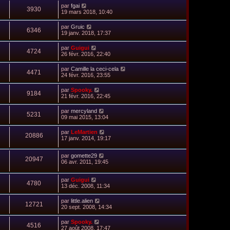
par
fgai
3930
19 mars 2018, 10:40
par
Gruic
6346
19 janv. 2018, 17:37
par
Guigui
4724
26 févr. 2016, 22:40
par
Camille la ceci-cela
4471
24 févr. 2016, 23:55
par
Spooky.
9184
21 févr. 2016, 22:45
par
mercyland
5231
09 mai 2015, 13:04
par
LeMartien
20886
17 janv. 2014, 19:17
par
gomette29
20947
06 avr. 2011, 19:45
par
Guigui
4780
13 déc. 2008, 11:34
par
little.alien
12721
20 sept. 2008, 14:34
par
Spooky.
4516
27 août 2008, 17:47