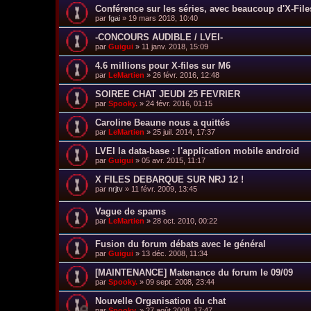
Conférence sur les séries, avec beaucoup d'X-File
par
fgai
»
19 mars 2018, 10:40
-CONCOURS AUDIBLE / LVEI-
par
Guigui
»
11 janv. 2018, 15:09
4.6 millions pour X-files sur M6
par
LeMartien
»
26 févr. 2016, 12:48
SOIREE CHAT JEUDI 25 FEVRIER
par
Spooky.
»
24 févr. 2016, 01:15
Caroline Beaune nous a quittés
par
LeMartien
»
25 juil. 2014, 17:37
LVEI la data-base : l'application mobile android
par
Guigui
»
05 avr. 2015, 11:17
X FILES DEBARQUE SUR NRJ 12 !
par
nrjtv
»
11 févr. 2009, 13:45
Vague de spams
par
LeMartien
»
28 oct. 2010, 00:22
Fusion du forum débats avec le général
par
Guigui
»
13 déc. 2008, 11:34
[MAINTENANCE] Matenance du forum le 09/09
par
Spooky.
»
09 sept. 2008, 23:44
Nouvelle Organisation du chat
par
Spooky.
»
27 août 2008, 17:47