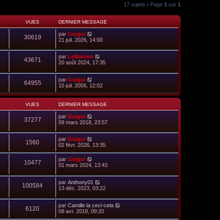
17 sujets • Page
1
sur
1
VUES
DERNIER MESSAGE
par
Guigui
30619
21 juil. 2026, 14:00
par
LeMartien
43671
20 août 2024, 17:35
par
Guigui
64955
15 juil. 2006, 12:02
VUES
DERNIER MESSAGE
par
Guigui
37277
09 mars 2018, 23:57
par
Guigui
1560
02 févr. 2026, 13:35
par
Guigui
10477
01 mars 2024, 13:43
par
Anthony01
100584
13 déc. 2023, 03:22
par
Camille la ceci-cela
6120
08 avr. 2018, 09:20