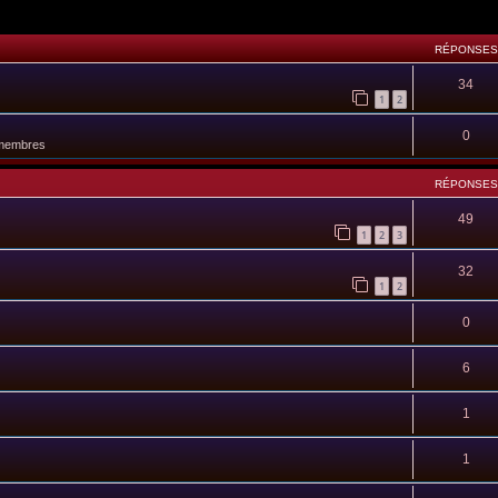
RÉPONSES
34
1
2
0
 membres
RÉPONSES
49
1
2
3
32
1
2
0
6
1
1