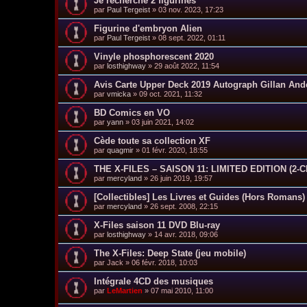
Je recherche 2 figurines
par
Paul Tergeist
»
03 nov. 2023, 17:23
Figurine d'embryon Alien
par
Paul Tergeist
»
08 sept. 2022, 01:11
Vinyle phosphorescent 2020
par
losthighway
»
29 août 2022, 11:54
Avis Carte Upper Deck 2019 Autograph Gillan And
par
vmicka
»
09 oct. 2021, 11:32
BD Comics en VO
par
yann
»
03 juin 2021, 14:02
Cède toute sa collection XF
par
quagmir
»
01 févr. 2020, 18:55
THE X-FILES – SAISON 11: LIMITED EDITION (2-C
par
mercyland
»
26 juin 2019, 19:57
[Collectibles] Les Livres et Guides (Hors Romans)
par
mercyland
»
26 sept. 2008, 22:15
X-Files saison 11 DVD Blu-ray
par
losthighway
»
14 avr. 2018, 09:06
The X-Files: Deep State (jeu mobile)
par
Jack
»
06 févr. 2018, 10:03
Intégrale 4CD des musiques
par
LeMartien
»
07 mai 2010, 11:00