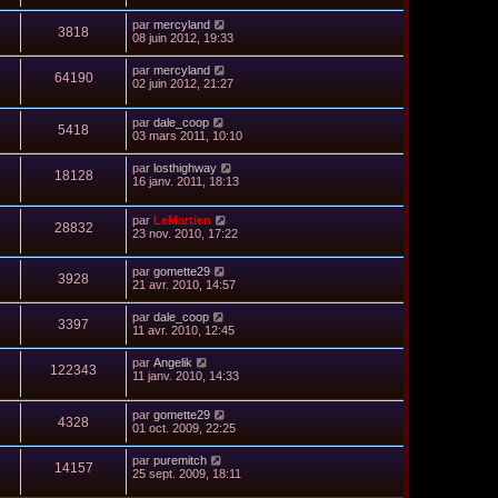
par
mercyland
3818
08 juin 2012, 19:33
par
mercyland
64190
02 juin 2012, 21:27
par
dale_coop
5418
03 mars 2011, 10:10
par
losthighway
18128
16 janv. 2011, 18:13
par
LeMartien
28832
23 nov. 2010, 17:22
par
gomette29
3928
21 avr. 2010, 14:57
par
dale_coop
3397
11 avr. 2010, 12:45
par
Angelik
122343
11 janv. 2010, 14:33
par
gomette29
4328
01 oct. 2009, 22:25
par
puremitch
14157
25 sept. 2009, 18:11