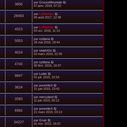
par
GrouseMountain
3850
07 janv. 2018, 07:22
par
LeMartien
28483
09 août 2017, 12:38
par
LeMartien
4523
03 oct. 2016, 11:13
par
syldana
5053
28 mai 2016, 19:44
par
steph42x
4024
03 mars 2016, 22:30
par
syldana
4743
06 févr. 2016, 19:37
par
Luder
9847
01 juil. 2015, 22:54
par
puremitch
3624
21 juin 2015, 23:42
par
mercyland
3593
11 juin 2015, 00:12
par
puremitch
6992
21 mars 2015, 03:13
par
Gruic
34227
01 nov. 2012, 16:57