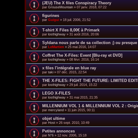
(JEU) The X files Conspiracy Theory
par
GrouseMountain
»
07 janv. 2018, 07:22
figurines
par
Guigui
»
18 juil. 2006, 21:52
T-shirt X Files 8,00€ à Primark
par
losthighway
»
31 août 2016, 20:06
Syldana nous parle de sa collection ;) ou presque
par
LeMartien
»
25 mai 2016, 14:07
Coffret The X-Files: Event [Blu-ray et DVD]
par
losthighway
»
08 févr. 2016, 16:14
x files l'intégrale en blue ray
par
taki
»
07 déc. 2015, 22:54
THE X-FILES: FIGHT THE FUTURE: LIMITED EDI
par
losthighway
»
29 juil. 2014, 15:22
LEGO X-FILES
par
losthighway
»
31 mai 2015, 21:35
MILLENNIUM VOL 1 & MILLENNIUM VOL 2 : Origin
par
mercyland
»
11 juin 2015, 00:11
objet ultime
par
Host
»
26 sept. 2010, 10:49
Petites annonces
par
N°6
»
12 nov. 2006, 15:18