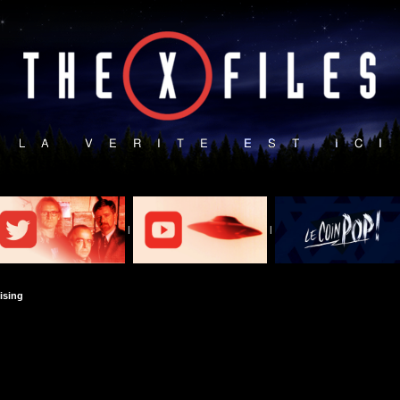
|
|
ising