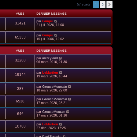
1
2
Suivant
57 sujets
VUES
DERNIER MESSAGE
par
Guigui
31421
21 juil. 2026, 14:00
par
Guigui
65333
15 juil. 2006, 12:02
VUES
DERNIER MESSAGE
par
mercyland
32288
06 mars 2016, 21:30
par
LeMartien
19144
19 mars 2026, 16:44
par
GrouseMountain
387
18 mars 2026, 22:00
par
GrouseMountain
6538
17 mars 2026, 23:21
par
GrouseMoutain
646
17 mars 2026, 01:16
par
LeMartien
10788
27 déc. 2023, 17:25
par
Paul Tergeist