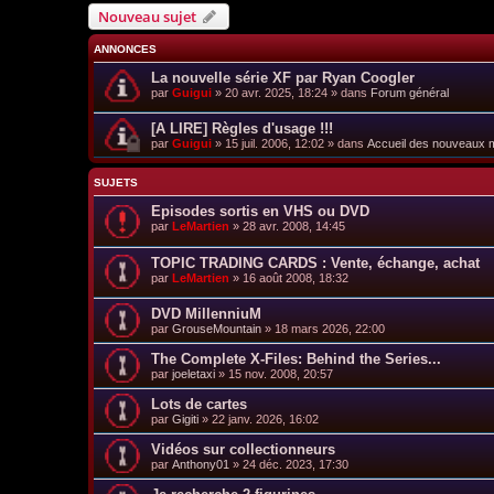
Nouveau sujet
ANNONCES
La nouvelle série XF par Ryan Coogler
par
Guigui
»
20 avr. 2025, 18:24
» dans
Forum général
[A LIRE] Règles d'usage !!!
par
Guigui
»
15 juil. 2006, 12:02
» dans
Accueil des nouveaux
SUJETS
Episodes sortis en VHS ou DVD
par
LeMartien
»
28 avr. 2008, 14:45
TOPIC TRADING CARDS : Vente, échange, achat
par
LeMartien
»
16 août 2008, 18:32
DVD MillenniuM
par
GrouseMountain
»
18 mars 2026, 22:00
The Complete X-Files: Behind the Series...
par
joeletaxi
»
15 nov. 2008, 20:57
Lots de cartes
par
Gigiti
»
22 janv. 2026, 16:02
Vidéos sur collectionneurs
par
Anthony01
»
24 déc. 2023, 17:30