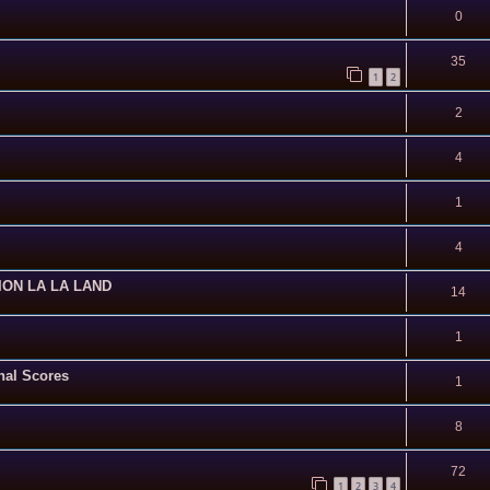
0
35
1
2
2
4
1
4
TION LA LA LAND
14
1
al Scores
1
8
72
1
2
3
4