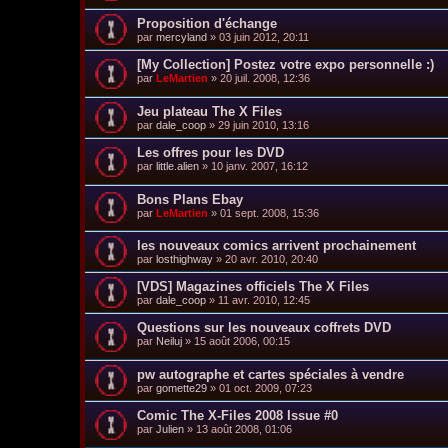
Proposition d'échange
par
mercyland
»
03 juin 2012, 20:11
[My Collection] Postez votre expo personnelle :)
par
LeMartien
»
20 juil. 2008, 12:36
Jeu plateau The X Files
par
dale_coop
»
29 juin 2010, 13:16
Les offres pour les DVD
par
little.alien
»
10 janv. 2007, 16:12
Bons Plans Ebay
par
LeMartien
»
01 sept. 2008, 15:36
les nouveaux comics arrivent prochainement
par
losthighway
»
20 avr. 2010, 20:40
[VDS] Magazines officiels The X Files
par
dale_coop
»
11 avr. 2010, 12:45
Questions sur les nouveaux coffrets DVD
par
Neiluj
»
15 août 2006, 00:15
pw autographe et cartes spéciales à vendre
par
gomette29
»
01 oct. 2009, 07:23
Comic The X-Files 2008 Issue #0
par
Julien
»
13 août 2008, 01:06