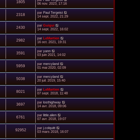
1805
06 nov. 2023, 17:16
par
Paul Tergeist
2318
14 sept. 2022, 21:29
par
Guigui
2430
14 sept. 2022, 16:02
par
LeMartien
2982
16 oct. 2021, 19:31
par
yann
3591
03 juin 2021, 14:02
par
mercyland
5959
01 mai 2020, 02:09
par
mercyland
5038
20 juil. 2019, 15:40
par
LeMartien
8021
07 sept. 2018, 11:48
par
losthighway
3697
14 avr. 2018, 09:06
par
little.alien
6761
07 avr. 2018, 19:07
par
j.colquitt
92952
03 mars 2018, 16:07